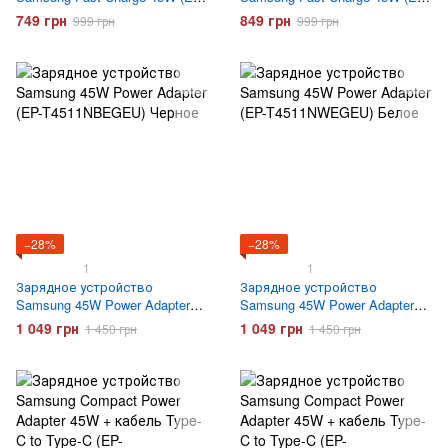
TA845) Белое
TA845) с кабелем Type-C
749 грн
849 грн
999 грн
999 грн
Белое
−28%
−28%
1
1
Зарядное устройство
Зарядное устройство
Samsung 45W Power Adapter
Samsung 45W Power Adapter
(EP-T4511NBEGEU) Черное
(EP-T4511NWEGEU) Белое
1 049 грн
1 049 грн
1 450 грн
1 450 грн