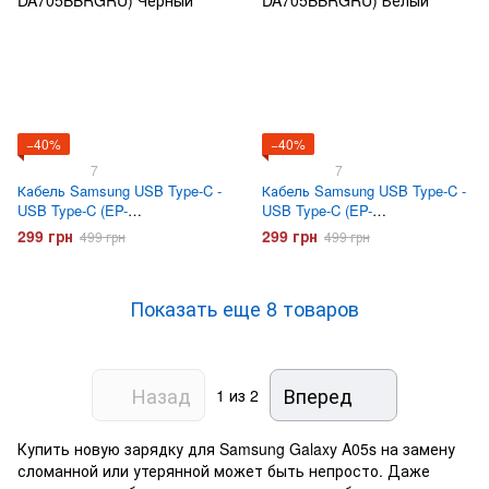
−40%
−40%
7
7
Кабель Samsung USB Type-C -
Кабель Samsung USB Type-C -
USB Type-C (EP-
USB Type-C (EP-
DA705BBRGRU) Черный
DA705BBRGRU) Белый
299 грн
299 грн
499 грн
499 грн
Показать еще 8 товаров
Назад
Вперед
1
из 2
Купить новую зарядку для Samsung Galaxy A05s на замену
сломанной или утерянной может быть непросто. Даже