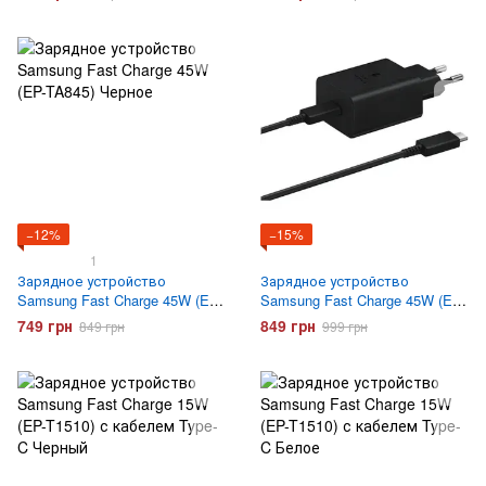
Черное
−12%
−15%
1
Зарядное устройство
Зарядное устройство
Samsung Fast Charge 45W (EP-
Samsung Fast Charge 45W (EP-
TA845) Черное
TA845) с кабелем Type-C
749 грн
849 грн
849 грн
999 грн
Черное