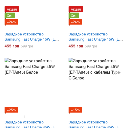
Акция
Акция
Хит
Хит
−24%
−24%
Зарядное устройство
Зарядное устройство
Samsung Fast Charge 15W (EP-
Samsung Fast Charge 15W (EP-
T1510) с кабелем Type-C
T1510) с кабелем Type-C
455 грн
455 грн
599 грн
599 грн
Черный
Белое
−25%
−15%
1
Зарядное устройство
Зарядное устройство
Samsung Fast Charge 45W (EP-
Samsung Fast Charge 45W (EP-