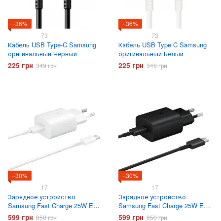
−36%
−36%
73
73
Кабель USB Type-C Samsung
Кабель USB Type C Samsung
оригинальный Черный
оригинальный Белый
225 грн
225 грн
349 грн
349 грн
−30%
−30%
17
17
Зарядное устройство
Зарядное устройство
Samsung Fast Charge 25W EP-
Samsung Fast Charge 25W EP-
TA800 с кабелем Type-C Белое
TA800 с кабелем Type-C
599 грн
599 грн
850 грн
850 грн