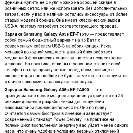
функции. Купить ее с нуля можно на хорошей скидке в
розничных сетях, или же использовать без дополнительных
затрат, если у вас в наличии остались аксессуары от более
старых моделей бренда. Она имеет классический выход
USB-A, поэтому потребует соответствующего провода.
Зарядка Samsung Galaxy A05s EP-T1510
— представляет
собой самый бюджетный вариант на 15 Ватт с
современным кабелем USB-C на обоих концах. Из-за
меньшей выходной мощности данный блок работает
медленней флагманских аналогов, но стоит существенно
дешевле. На практике, если вы в основном ставите свой
телефон на подзарядку ночью перед сном, разница в
скорости для вас вообще не будет заметна, зато получится
отлично сэкономить на покупке аксессуара.
Зарядка Samsung Galaxy A05s EP-TA800
— это
принципиально новое мощное зарядное устройство на 25
рекомендованное разработчиком для получения
максимальной производительности. Оно по праву
считается самым быстрым в линейке и задействует
современный стандарт Power Delivery. На практике на
полный цикл восполнения энергии у вас уйдет менее одного
часа, что очень удобно в условиях веерных отключений