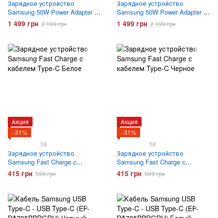
Зарядное устройство
Зарядное устройство
Samsung 50W Power Adapter +
Samsung 50W Power Adapter +
кабель Type-C to Type-C (EP-
кабель Type-C to Type-C (EP-
1 499 грн
1 499 грн
2 199 грн
2 199 грн
T5020XBEGEU) Черное
T5020XWEGEU) Белое
Акция
Акция
−31%
−31%
58
58
Зарядное устройство
Зарядное устройство
Samsung Fast Charge с
Samsung Fast Charge с
кабелем Type-C Белое
кабелем Type-C Черное
415 грн
415 грн
599 грн
599 грн