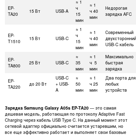
≈ 1
≈ 1
EP-
ч
Недорогая
15 Вт
USB-A
ч 40
TA20
15
зарядка AFC
мин
мин
≈ 1
≈ 1
Современный
EP-
ч
15 Вт
USB-C
ч 40
двухсторонни
T1510
15
мин
USB-C кабель
мин
≈
≈ 1
Максимально
EP-
25 Вт
USB-C
35
ч 5
быстрая
TA800
мин
мин
зарядка
USB-C
≈
≈ 1
Два порта для
EP-
до 20 Вт
+ USB-
50
ч 25
любых
TA220
A
мин
мин
устройств
Зарядка Samsung Galaxy A05s EP-TA20
— это самая
дешевая модель, работающая по протоколу Adaptive Fast
Charging через кабель USB Type C. На данный момент этот
сетевой адаптер официально считается устаревшим, но
все еще эффективно работает и выполняет свои базовые