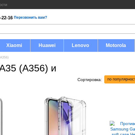
ости
-22-16
Перезвонить вам?
Xiaomi
Huawei
Lenovo
Motorola
(A356)
A35 (A356) и
по популярнос
Сортировка: