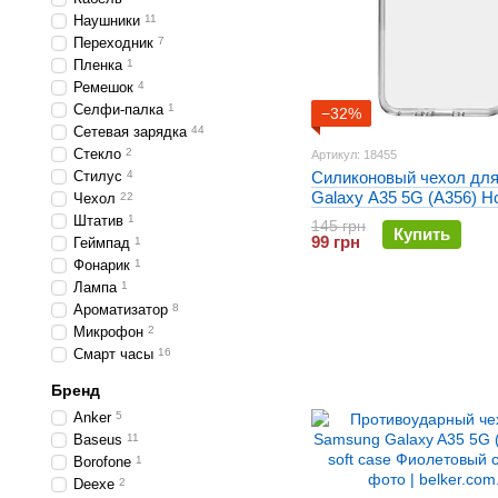
Наушники
11
Переходник
7
Пленка
1
Ремешок
4
Селфи-палка
1
−32%
Сетевая зарядка
44
Стекло
2
Артикул: 18455
Стилус
4
Силиконовый чехол дл
Galaxy A35 5G (A356) H
Чехол
22
ультратонкий
Штатив
1
145 грн
Купить
99 грн
Геймпад
1
Фонарик
1
Лампа
1
Ароматизатор
8
Микрофон
2
Смарт часы
16
Бренд
Anker
5
Baseus
11
Borofone
1
Deexe
2