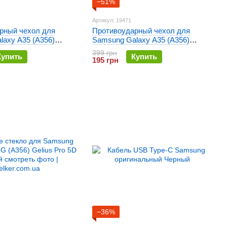
−51%
Артикул: 19471
рный чехол для
Противоударный чехол для
laxy A35 (A356)
Samsung Galaxy A35 (A356)
 Черный
Deexe Terra Фиолетовый
399 грн
Купить
Купить
195 грн
−36%