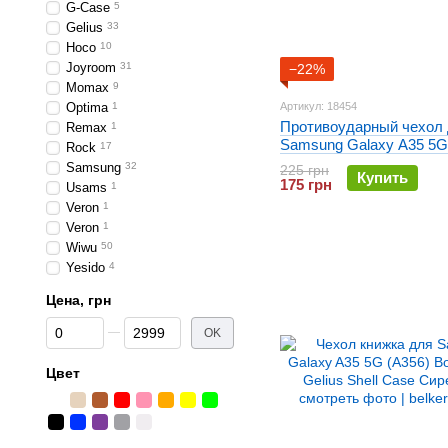
G-Case
5
Gelius
33
Hoco
10
Joyroom
31
−22%
Momax
9
Optima
1
Артикул: 18454
Противоударный чехол
Remax
1
Samsung Galaxy A35 5G
Rock
17
Full soft case Фиолетов
Samsung
32
225 грн
Купить
175 грн
Usams
1
Veron
1
Veron
1
Wiwu
50
Yesido
4
Цена, грн
От Цена, грн
До Цена, грн
OK
Цвет