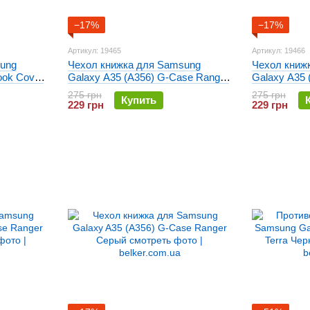
−17%
−17%
Артикул: 19465
Артикул: 19466
ung
Чехол книжка для Samsung
Чехол книж
ook Cover
Galaxy A35 (A356) G-Case Ranger
Galaxy A35 
невый
Черный
Синий
275 грн
275 грн
Купить
229 грн
229 грн