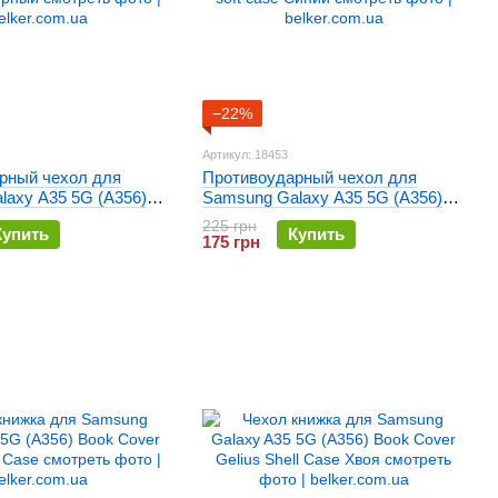
−22%
Артикул: 18453
рный чехол для
Противоударный чехол для
laxy A35 5G (A356)
Samsung Galaxy A35 5G (A356)
se Черный
Full soft case Синий
225 грн
Купить
Купить
175 грн