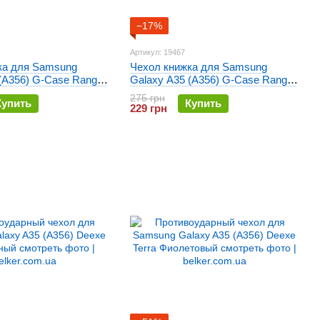
−17%
Артикул: 19467
ка для Samsung
Чехол книжка для Samsung
(A356) G-Case Ranger
Galaxy A35 (A356) G-Case Ranger
Красный
275 грн
Купить
Купить
229 грн