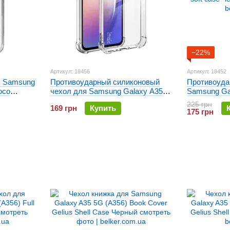
−22%
Артикул: 18456
Артикул: 18452
я Samsung
Противоударный силиконовый
Противоуда
oco
чехол для Samsung Galaxy A35
Samsung Ga
5G (A356) Transparent Armour
Full soft ca
225 грн
169 грн
Купить
case
175 грн