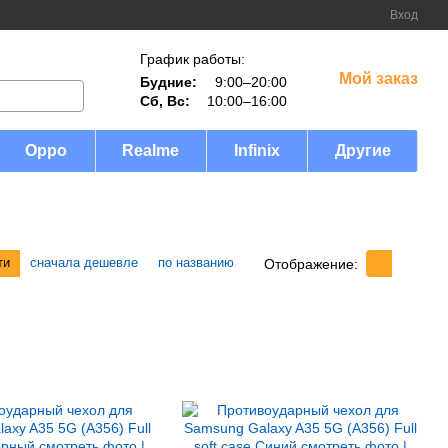
Вход
График работы:
Мой заказ
Будние:
9:00–20:00
Сб, Вс:
10:00–16:00
Oppo
Realme
Infinix
Другие
ти
сначала дешевле
по названию
Отображение: