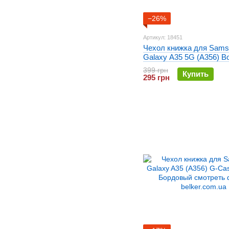
−26%
Артикул: 18451
Чехол книжка для Sams
Galaxy A35 5G (A356) B
Gelius Shell Case Сире
399 грн
Купить
295 грн