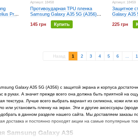
Артикул: 18458
Артикул: 18459
ung
Противоударная TPU пленка
Защитное с
lius Pro
Samsung Galaxy A35 5G (A356)
Galaxy A35 
Optima Anti-Shock
5D Черное
145 грн
Купить
225 грн
Назад
1
2
3
4
5
6
...
1
msung Galaxy A35 5G (A356) с защитой экрана и корпуса достаточн
с в руках. А значит прежде всего она должна быть приятной на ощу
я текстура. Лучше всего выбрать вариант из силикона, кожи или
о или установить пленку на экран. Эти и другие аксессуары (вроде
добрать в данном разделе нашего сайта. Мы доставляем заказы по
ная доставка и постоянно проходят акции на самые популярные то
я Samsung Galaxy A35