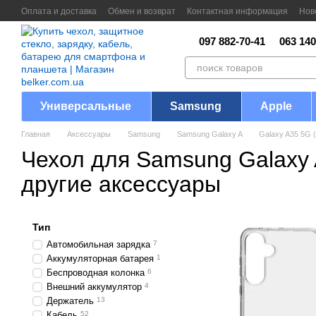
Перейти к основному контенту
Оплата и доставка
Обмен и возврат
Контактная информация
Нов
097 882-70-41
063 140
Универсальные
Samsung
Apple
Главная
Аксессуары
Samsung
Samsung Galaxy A
Galaxy A35 5G 
Чехол для Samsung Galaxy 
другие аксессуары
Тип
Автомобильная зарядка
7
Аккумуляторная батарея
1
Беспроводная колонка
6
Внешний аккумулятор
4
Держатель
13
Кабель
52