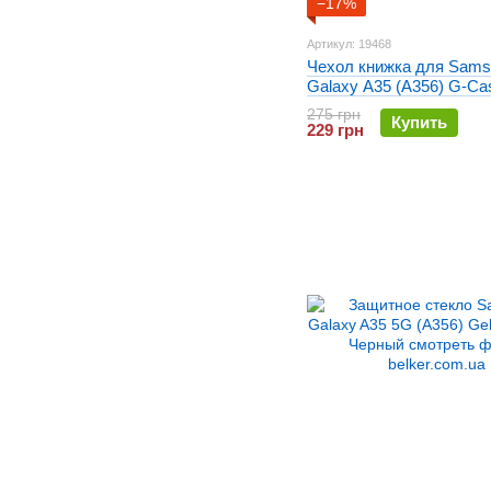
−17%
Артикул: 19468
Чехол книжка для Sams
Galaxy A35 (A356) G-Ca
Бордовый
275 грн
Купить
229 грн