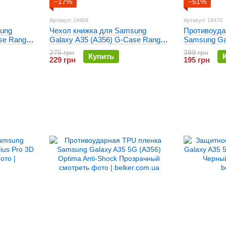
−17%
−51%
Артикул: 19469
Артикул: 19470
ung
Чехол книжка для Samsung
Противоуда
se Ranger
Galaxy A35 (A356) G-Case Ranger
Samsung Ga
Серый
Deexe Terra
275 грн
399 грн
Купить
229 грн
195 грн