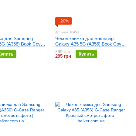
−26%
Артикул: 18450
ка для Samsung
Чехол книжка для Samsung
5G (A356) Book Cover
Galaxy A35 5G (A356) Book Cover
l Case Синий
Gelius Shell Case Хвоя
399 грн
Купить
Купить
295 грн