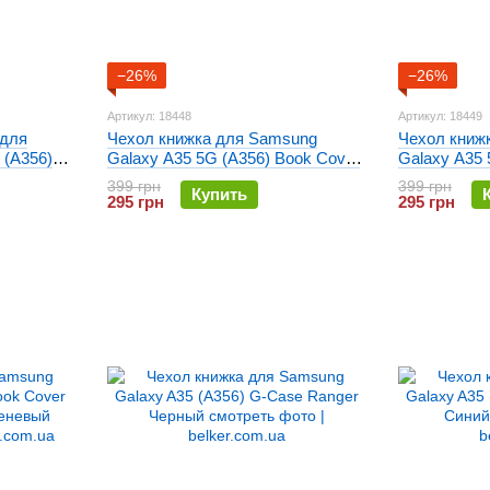
−26%
−26%
Артикул: 18448
Артикул: 18449
 для
Чехол книжка для Samsung
Чехол книж
 (A356)
Galaxy A35 5G (A356) Book Cover
Galaxy A35 
ый
Gelius Shell Case Черный
Gelius Shel
399 грн
399 грн
Купить
295 грн
295 грн