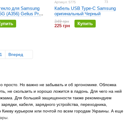
73
Артикул: 5775
текло для Samsung
Кабель USB Type-C Samsung
5G (A356) Gelius Pro
оригинальный Черный
349 грн
Купить
Купить
225 грн
1
Вперед
о просто. Но важно не забывать и об эргономике. Обложка
пь, не скользить и хорошо ложится в ладонь. Для чего на ней
 кожзама. Для большей защищенности также рекомендуем
 зарядки, кабеля, зарядного устройства, переходника,
 Киеву курьером или почтой по всем городам Украины. А еще
вары.