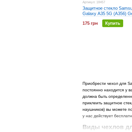
Артикул: 18457
Защитное стекло Sams
Galaxy A35 5G (A356) Ge
3D Черное
175 грн
Купить
Приобрести чехол для Sa
постоянно находится у ва
должна быть определенна
приклеить защитное стекл
наушников) вы можете по
у нас действует бесплат
Виды чехлов дл