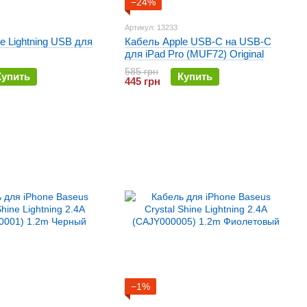
−24%
Артикул: 13233
e Lightning USB для
Кабель Apple USB‑C на USB‑C
для iPad Pro (MUF72) Original
585 грн
Купить
Купить
445 грн
−1%