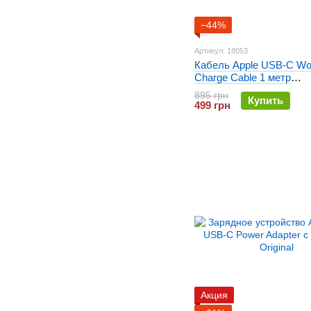
−44%
Артикул: 18053
Кабель Apple USB-C W
Charge Cable 1 метр
(MQKJ3ZM/A)
895 грн
Купить
499 грн
Акция