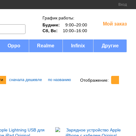
Вход
График работы:
Мой заказ
Будние:
9:00–20:00
Сб, Вс:
10:00–16:00
Oppo
Realme
Infinix
Другие
ти
сначала дешевле
по названию
Отображение: