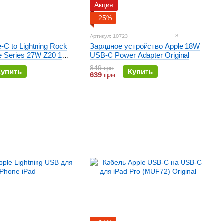
Акция
−25%
8
Артикул: 10723
-C to Lightning Rock
Зарядное устройство Apple 18W
e Series 27W Z20 1
USB-C Power Adapter Original
849 грн
Купить
Купить
639 грн