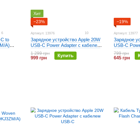
Хит
−23%
−19%
6
10
Артикул: 13976
Артикул: 13977
C to
Зарядное устройство Apple 20W
Зарядное у
ZM/A)
USB-C Power Adapter с кабелем
USB-C Power
Original
1 299 грн
799 грн
Купить
999 грн
645 грн