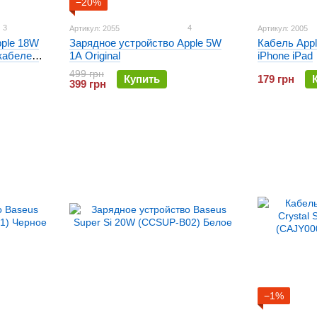
−20%
3
4
Артикул: 2055
Артикул: 2005
pple 18W
Зарядное устройство Apple 5W
Кабель Appl
 кабелем
1A Original
iPhone iPad
499 грн
Купить
179 грн
399 грн
−1%