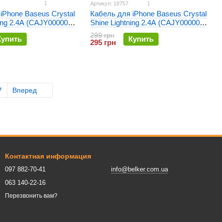
1
Артикул: 18757
1
iPhone Baseus Crystal
Кабель для iPhone Baseus Crystal
ning 2.4A (CAJY000001)
Shine Lightning 2.4A (CAJY000005)
й
1.2m Фиолетовый
299 грн
Купить
Купить
295 грн
7
Вперед
Контактная информация
097 882-70-41
info@belker.com.ua
063 140-22-16
Перезвонить вам?