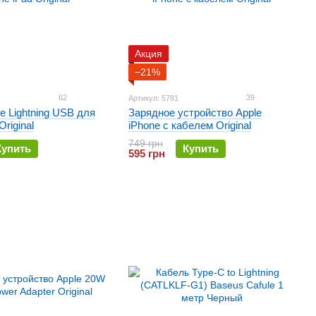
Акция
−21%
62
39
Артикул: 5781
e Lightning USB для
Зарядное устройство Apple
Original
iPhone с кабелем Original
749 грн
Купить
Купить
595 грн