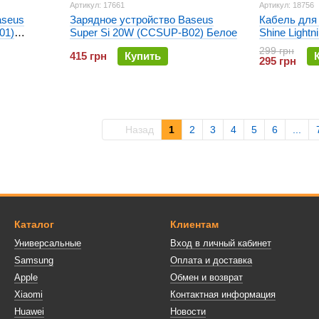
Артикул: 17661
Артикул: 18756
aseus
Зарядное устройство Baseus
Кабель для 
01)
Super Si 20W (CCSUP-B02) Белое
Shine Light
1.2m Черны
299 грн
415 грн
Купить
295 грн
Назад
1
2
3
4
5
6
...
Каталог
Клиентам
Универсальные
Вход в личный кабинет
Samsung
Оплата и доставка
Apple
Обмен и возврат
Xiaomi
Контактная информация
Huawei
Новости