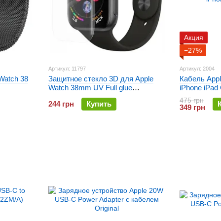
Акция
−27%
Артикул: 11797
Артикул: 2004
Watch 38
Защитное стекло 3D для Apple
Кабель Appl
Watch 38mm UV Full glue
iPhone iPad 
Прозрачное
475 грн
244 грн
Купить
349 грн