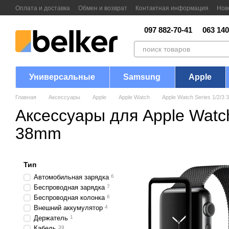
Перейти к основному контенту
Оплата и доставка
Обмен и возврат
Контактная информация
Нов
097 882-70-41
063 140
Универсальные
Samsung
Apple
Главная
Аксессуары
Apple
Apple Watch
Apple Watch Series 1/2/3
Аксессуары для Apple Watch
38mm
Тип
Автомобильная зарядка
6
Беспроводная зарядка
7
Беспроводная колонка
6
Внешний аккумулятор
4
Держатель
1
Кабель
39