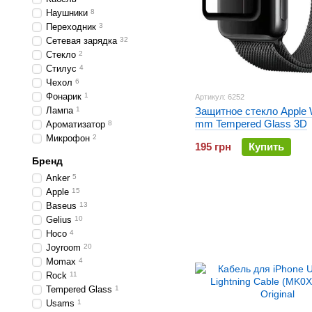
Наушники
8
Переходник
3
Сетевая зарядка
32
Стекло
2
Стилус
4
Чехол
6
Фонарик
1
Артикул: 6252
Лампа
1
Защитное стекло Apple 
mm Tempered Glass 3D
Ароматизатор
8
Микрофон
2
195 грн
Купить
Бренд
Anker
5
Apple
15
Baseus
13
Gelius
10
Hoco
4
Joyroom
20
Momax
4
Rock
11
Tempered Glass
1
Usams
1