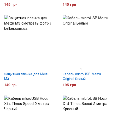
Прозрачный
145 грн
145 грн
1
Защитная пленка для Meizu
Кабель microUSB Meizu
M3
Original Белый
149 грн
195 грн