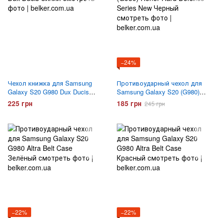
−24%
Чехол книжка для Samsung
Противоударный чехол для
Galaxy S20 G980 Dux Ducis
Samsung Galaxy S20 (G980)
Синий
Honor Hard Defence Series New
225 грн
185 грн
245 грн
Черный
−22%
−22%