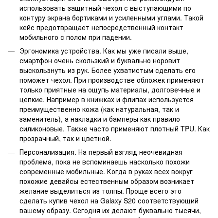
использовать защитный чехол с выступающими по
контуру экрана бортиками и усиленными углами. Такой
кейс предотвращает непосредственный контакт
мобильного с полом при падении.
Эргономика устройства. Как мы уже писали выше,
смартфон очень скользкий и буквально норовит
выскользнуть из рук. Более ухватистым сделать его
поможет чехол. При производстве обложек применяют
только приятные на ощупь материалы, долговечные и
цепкие. Например в книжках и флипах используется
преимущественно кожа (как натуральная, так и
заменитель), а накладки и бамперы как правило
силиконовые. Также часто применяют плотный TPU. Как
прозрачный, так и цветной.
Персонализация. На первый взгляд неочевидная
проблема, пока не вспоминаешь насколько похожи
современные мобильные. Когда в руках всех вокруг
похожие девайсы естественным образом возникает
желание выделиться из толпы. Проще всего это
сделать купив чехол на Galaxy S20 соответствующий
вашему образу. Сегодня их делают буквально тысячи,