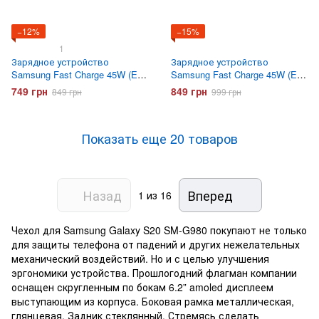
−12%
−15%
1
Зарядное устройство
Зарядное устройство
Samsung Fast Charge 45W (EP-
Samsung Fast Charge 45W (EP-
TA845) Черное
TA845) с кабелем Type-C
749 грн
849 грн
849 грн
999 грн
Черное
Показать еще 20 товаров
Назад
Вперед
1
из 16
Чехол для Samsung Galaxy S20 SM-G980 покупают не только
для защиты телефона от падений и других нежелательных
механический воздействий. Но и с целью улучшения
эргономики устройства. Прошлогодний флагман компании
оснащен скругленным по бокам 6.2” amoled дисплеем
выступающим из корпуса. Боковая рамка металлическая,
глянцевая. Задник стеклянный. Стремясь сделать