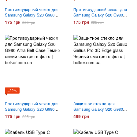
Противоударный чехол для
Противоударный чехол для
Samsung Galaxy S20 G980
Samsung Galaxy S20 G980
Altra Belt Case Avocado
Altra Belt Case Daisy
175 грн
175 грн
225 грн
225 грн
−22%
Противоударный чехол для
Защитное стекло для
Samsung Galaxy S20 G980
Samsung Galaxy S20 G980
Altra Belt Case Tasty
Gelius Pro 3D Edge glass
175 грн
499 грн
225 грн
Черное