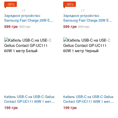
−30%
−30%
17
17
Зарядное устройство
Зарядное устройство
Samsung Fast Charge 25W EP-
Samsung Fast Charge 25W EP-
TA800 с кабелем Type-C Белое
TA800 с кабелем Type-C
599 грн
599 грн
850 грн
850 грн
Черное
Кабель USB-C на USB-C Gelius
Кабель USB-C на USB-C Gelius
Contact GP-UC111 60W 1 метр
Contact GP-UC111 60W 1 метр
Белый
Черный
199 грн
199 грн