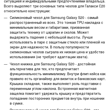
ситуацией и индивидуальными предпочтениями владельца.
Всего выделяют три основных типа чехлов для Галакси С20
относительно конструкции:
Силиконовый чехол для Samsung Galaxy S20 - самый
распространенный из всех. Это тонкая TPU накладка с
минимальным весом и габаритами, призванная
защитить технику от царапин и сколов. Может
выдержать падения с небольшой высоты. Лучше
использовать в паре с защитным стекло или пленкой на
экран для надежности. В пользу популярности
силиконовых чехлов сыграла их низкая цена и удобство
использования (не требуют адаптации хвата).
Чехол книжка для Samsung Galaxy S20 - достойная
альтернатива для тех, кто предпочитает
функциональность минимализму. Внутри флип кейса как
правило есть органайзер для визиток и банковских карт.
Крышка складная, также выполняет роль подставки с
переменным углом наклона. Встроенная магнитная
защелка помогает удержать крышку и предотвратить
попадание посторонних предметов внутрь при ношении
в сумке.