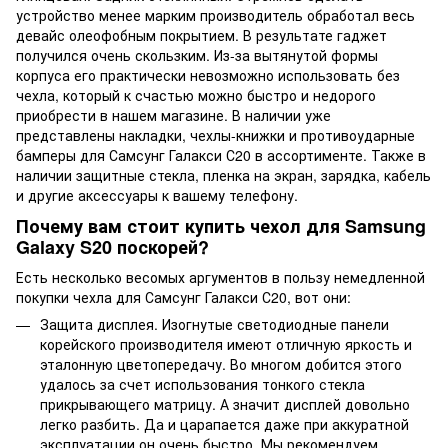
устройство менее марким производитель обработал весь
девайс олеофобным покрытием. В результате гаджет
получился очень скользким. Из-за вытянутой формы
корпуса его практически невозможно использовать без
чехла, который к счастью можно быстро и недорого
приобрести в нашем магазине. В наличии уже
представлены накладки, чехлы-книжки и противоударные
бамперы для Самсунг Галакси С20 в ассортименте. Также в
наличии защитные стекла, пленка на экран, зарядка, кабель
и другие аксессуары к вашему телефону.
Почему вам стоит купить чехол для Samsung
Galaxy S20 поскорей?
Есть несколько весомых аргументов в пользу немедленной
покупки чехла для Самсунг Галакси С20, вот они:
Защита дисплея. Изогнутые светодиодные панели
корейского производителя имеют отличную яркость и
эталонную цветопередачу. Во многом добится этого
удалось за счет использования тонкого стекла
прикрывающего матрицу. А значит дисплей довольно
легко разбить. Да и царапается даже при аккуратной
эксплуатации он очень быстро. Мы рекомендуем