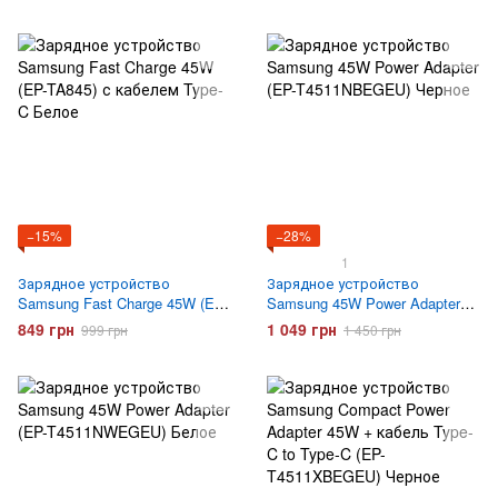
Белое
−15%
−28%
1
Зарядное устройство
Зарядное устройство
Samsung Fast Charge 45W (EP-
Samsung 45W Power Adapter
TA845) с кабелем Type-C
(EP-T4511NBEGEU) Черное
849 грн
1 049 грн
999 грн
1 450 грн
Белое