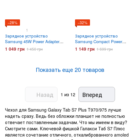
−28%
−32%
1
Зарядное устройство
Зарядное устройство
Samsung 45W Power Adapter
Samsung Compact Power
(EP-T4511NWEGEU) Белое
Adapter 45W + кабель Type-C
1 049 грн
1 149 грн
1 450 грн
1 699 грн
to Type-C (EP-T4511XBEGEU)
Черное
Показать еще 20 товаров
Назад
Вперед
1
из 12
Чехол для Samsung Galaxy Tab S7 Plus T970/975 лучше
надеть сразу. Ведь без обложки планшет не полностью
отвечает поставленным задачам. Что мы имеем в виду?
Смотрите сами. Ключевой фишкой Галакси Таб S7 Плюс
является сочетание отличного, откалиброванного amoled