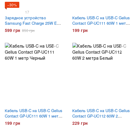
−30%
17
Зарядное устройство
Кабель USB-C на USB-C Gelius
Samsung Fast Charge 25W EP-
Contact GP-UC111 60W 1 метр
TA800 с кабелем Type-C
Белый
599 грн
199 грн
850 грн
Черное
Кабель USB-C на USB-C Gelius
Кабель USB-C на USB-C Gelius
Contact GP-UC111 60W 1 метр
Contact GP-UC112 60W 2
Черный
метра Белый
199 грн
229 грн