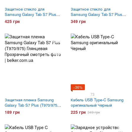
Защитное стекло для
Защитное стекло для
Samsung Galaxy Tab S7 Plus
Samsung Galaxy Tab S7 Plus
(T970/975) Tempered Glass Pro
(T970/975) Tempered Glass
425 грн
349 грн
−36%
73
Защитная пленка Samsung
Кабель USB Type-C Samsung
Galaxy Tab S7 Plus (T970/975)
оригинальный Черный
Глянцевая
189 грн
225 грн
349 грн