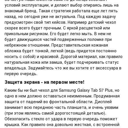
условий эксплуатации, и делают выбор опираясь лишь на
знакомый бренд. Такая стратегия работала еще лет пять
назад, но сегодня уже не актуальна. Под каждую задачу
предусмотрен свой тип кейсов. Например детский чехол
скорее всего будет прочным. С яркой расцветкой или
прикольным рисунком. Его будет легко мыть. В нем не
будет движущихся частей подверженных поломке при
небрежном отношении. Представительская кожаная
обложка будет тонкой, легкой (ведь придется постоянно
носить с собой) и красивой. Дорогой материал, как правило
натуральная кожа или замша, будет подчеркивать статус
владельца. Задумайтесь что же вы хотите от аксессуара в
первую очередь.
Защита экрана - на первом месте!
Каким бы ни был чехол для Samsung Galaxy Tab S7 Plus, но
одно в нем должно оставаться неизменным. Продуманная
защита от падений во фронтальной области. Дисплей
занимает всю переднюю часть планшета, и очень уязвим
(при этом являясь самой дорогостоящей деталью).
Обезопасить стекло от удара в первую очередь поможет
крышка. Как правило она довольно жесткая, с встроенной