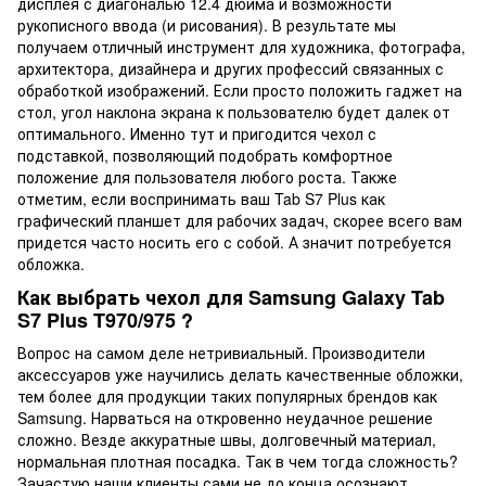
дисплея с диагональю 12.4 дюйма и возможности
рукописного ввода (и рисования). В результате мы
получаем отличный инструмент для художника, фотографа,
архитектора, дизайнера и других профессий связанных с
обработкой изображений. Если просто положить гаджет на
стол, угол наклона экрана к пользователю будет далек от
оптимального. Именно тут и пригодится чехол с
подставкой, позволяющий подобрать комфортное
положение для пользователя любого роста. Также
отметим, если воспринимать ваш Tab S7 Plus как
графический планшет для рабочих задач, скорее всего вам
придется часто носить его с собой. А значит потребуется
обложка.
Как выбрать чехол для Samsung Galaxy Tab
S7 Plus T970/975 ?
Вопрос на самом деле нетривиальный. Производители
аксессуаров уже научились делать качественные обложки,
тем более для продукции таких популярных брендов как
Samsung. Нарваться на откровенно неудачное решение
сложно. Везде аккуратные швы, долговечный материал,
нормальная плотная посадка. Так в чем тогда сложность?
Зачастую наши клиенты сами не до конца осознают