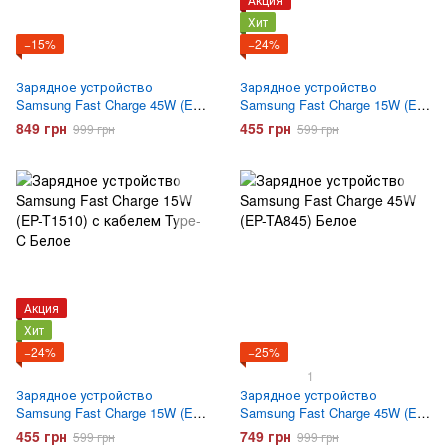
Хит
−15%
−24%
Зарядное устройство
Зарядное устройство
Samsung Fast Charge 45W (EP-
Samsung Fast Charge 15W (EP-
TA845) с кабелем Type-C
T1510) с кабелем Type-C
849 грн
455 грн
999 грн
599 грн
Черное
Черный
Акция
Хит
−24%
−25%
1
Зарядное устройство
Зарядное устройство
Samsung Fast Charge 15W (EP-
Samsung Fast Charge 45W (EP-
T1510) с кабелем Type-C
TA845) Белое
455 грн
749 грн
599 грн
999 грн