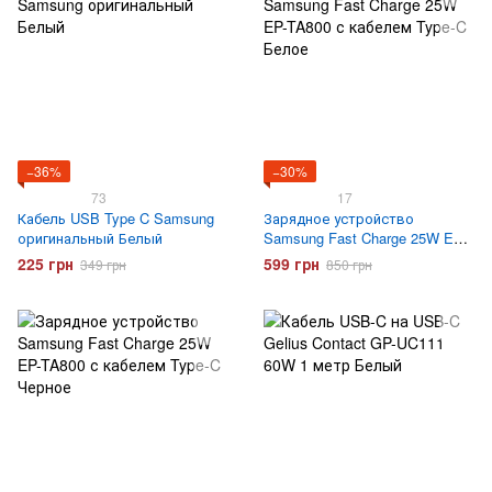
−36%
−30%
73
17
Кабель USB Type C Samsung
Зарядное устройство
оригинальный Белый
Samsung Fast Charge 25W EP-
TA800 с кабелем Type-C Белое
225 грн
599 грн
349 грн
850 грн