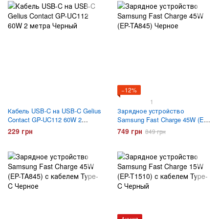
−12%
1
Кабель USB-C на USB-C Gelius
Зарядное устройство
Contact GP-UC112 60W 2
Samsung Fast Charge 45W (EP-
метра Черный
TA845) Черное
229 грн
749 грн
849 грн
Акция