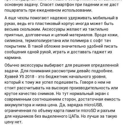
основную задачу. Спасет смартфон при падении и не даст
поцарапать при ежедневном использовании.
А еще чехлы помогают надежно удерживать мобильный в
руках, ведь его пластиковый корпус иногда может быть
весьма скользким. Аксессуары желают из тактильно
приятных, долговечных и цепкий материалов. Вроде кожи,
силикона, термополиуретана или полимера с софт тач
покрытием. В такой обложке значительно удобней писать
сообщения одной рукой, играть и доставать гаджет из
кармана.
Обычно аксессуары выбирают для решения определенной
задачи. Для понимания рассмотрим девайс подробнее.
Хуавей У5 2018 - это бюджетник начального уровня,
который к тому же успел подешеветь. Говоря о нем не
стоит рассчитывать на высокую производительность или
крутое качество снимков. Но тут нормальный экран с
современным соотношением сторон, достаточная емкость
аккумулятора и низка цена. Да, зарядка microUSB,
ограниченная по объему карта памяти microSD и разъем
для наушников без выделенного ЦАПа. Но лучше за такую
цену нет.