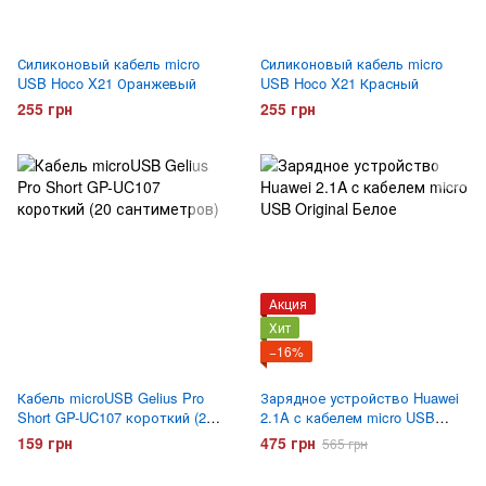
Силиконовый кабель micro
Силиконовый кабель micro
USB Hoco X21 Оранжевый
USB Hoco X21 Красный
255 грн
255 грн
Акция
Хит
−16%
Кабель microUSB Gelius Pro
Зарядное устройство Huawei
Short GP-UC107 короткий (20
2.1A c кабелем micro USB
сантиметров)
Original Белое
159 грн
475 грн
565 грн