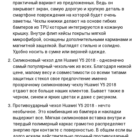
практичный вариант из предложенных. Ведь он
закрывает экран, самую дорогую и хрупкую деталь в
смартфоне повреждения на которой будет очень
заметны. Чехлы книжки делают на основе гибких
бамперов из TPU которые интегрируются в кожаную
крышку. Внутри флип кейсы покрыты мягкой
микрофиброй, оснащены дополнительными карманами и
магнитной защелкой. Выглядят стильно и солидно.
Удобно носить в сумке или верхней одежде.
Силиконовый чехол для Huawei Y5 2018 - однозначно
самый популярный чехольчик из всех. Благодаря низкой
цене, малому весу и совместимости со всеми типами
защитных стекол свое предпочтение именно
прозрачному силиконовому чехлу Huawei Y5 2018
отдают все больше наших клиентов. Бывает также в
черном, синем и ярких цветах и даже с рисунком.
Противоударный чехол Huawei Y5 2018 - нечто
необычное. Это комбинация из бампера и накладки
выдержит все. Мягкая силиконовая вставка внутри и
твердый полимерный каркас грамотно распределяют
энергию при контакте с поверхностью. В общем если вы
долго искали действительно прочный противоударный