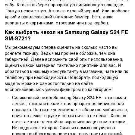
себя. Кто-то выберет прозрачную силиконовую накладку.
Тонкую незаметную. А кто-то строгий черный. Или наоборот
яркий и привлекающий внимание бампер. Есть даже
варианты с картинками, стразами или под карбон.
Как выбрать чехол на Samsung Galaxy S24 FE
SM-S721?
Мы рекомендуем сперва оценить на сколько часто вы
роняете технику. Ведь чем прочнее обложка, тем она
габаритней. Далее вспомнить свой опыт использования,
оценить какой материал тактильно приятней для вас. И
обратиться к нашему консультанту в магазине, чате или по
телефону при необходимости. Подобрать подходящую
модель можно и самостоятельно на сайте
воспользовавшись умным фильтром по категориям:
Силиконовый чехол Samsung Galaxy S24 FE - это самая
легкая, тонкая и незаметная прозрачная силиконовая
накладка. Почти не увеличивает габаритов мобильного,
приятно лежит в руке и почти ничего не весит. Хорошо
сочетается с пленкой на экран или защитным стеклом.
Не подрывает их края. Один из самых популярных
вариантов благодаря простоте, понятности и низкой