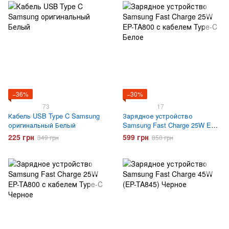
−36%
−30%
73
17
Кабель USB Type C Samsung
Зарядное устройство
оригинальный Белый
Samsung Fast Charge 25W EP-
TA800 с кабелем Type-C Белое
225 грн
599 грн
349 грн
850 грн