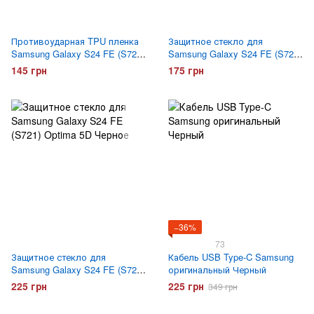
Противоударная TPU пленка
Защитное стекло для
Samsung Galaxy S24 FE (S721)
Samsung Galaxy S24 FE (S721)
Optima Anti-Shock Матовая
Optima 3D Черное
145 грн
175 грн
−36%
73
Защитное стекло для
Кабель USB Type-C Samsung
Samsung Galaxy S24 FE (S721)
оригинальный Черный
Optima 5D Черное
225 грн
225 грн
349 грн