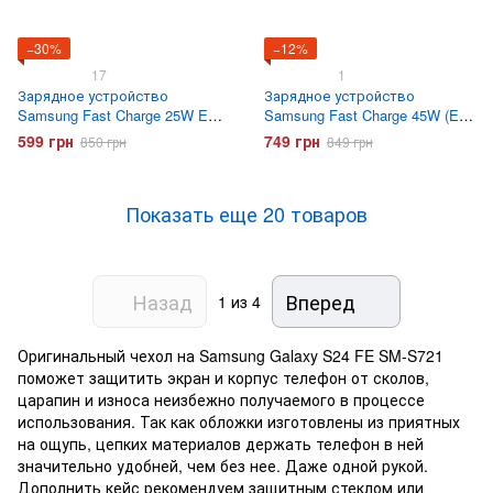
−30%
−12%
17
1
Зарядное устройство
Зарядное устройство
Samsung Fast Charge 25W EP-
Samsung Fast Charge 45W (EP-
TA800 с кабелем Type-C
TA845) Черное
599 грн
749 грн
850 грн
849 грн
Черное
Показать еще 20 товаров
Назад
Вперед
1
из 4
Оригинальный чехол на Samsung Galaxy S24 FE SM-S721
поможет защитить экран и корпус телефон от сколов,
царапин и износа неизбежно получаемого в процессе
использования. Так как обложки изготовлены из приятных
на ощупь, цепких материалов держать телефон в ней
значительно удобней, чем без нее. Даже одной рукой.
Дополнить кейс рекомендуем защитным стеклом или