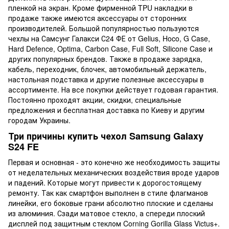
пленкой на экран. Кроме фирменной TPU накладки в
продаже также имеются аксессуары от сторонних
производителей. Большой популярностью пользуются
чехлы на Самсунг Галакси С24 ФЕ от Gelius, Hoco, G Case,
Hard Defence, Optima, Carbon Case, Full Soft, Silicone Case и
других популярных брендов. Также в продаже зарядка,
кабель, переходник, блочек, автомобильный держатель,
настольная подставка и другие полезные аксессуары в
ассортименте. На все покупки действует годовая гарантия.
Постоянно проходят акции, скидки, специальные
предложения и бесплатная доставка по Киеву и другим
городам Украины.
Три причины купить чехол Samsung Galaxy
S24 FE
Первая и основная - это конечно же необходимость защиты
от неделательных механических воздействия вроде ударов
и падений. Которые могут привести к дорогостоящему
ремонту. Так как смартфон выполнен в стиле флагманов
линейки, его боковые грани абсолютно плоские и сделаны
из алюминия. Сзади матовое стекло, а спереди плоский
дисплей под защитным стеклом Corning Gorilla Glass Victus+.