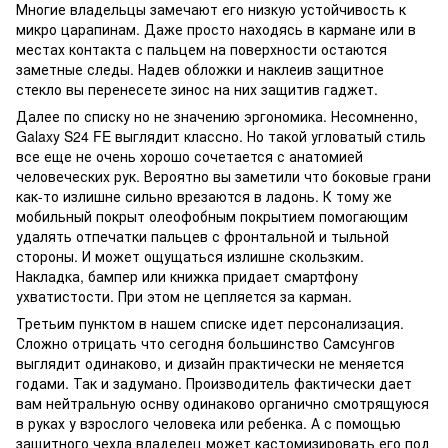
Многие владельцы замечают его низкую устойчивость к
микро царапинам. Даже просто находясь в кармане или в
местах контакта с пальцем на поверхности остаются
заметные следы. Надев обложки и наклеив защитное
стекло вы перенесете зинос на них защитив гаджет.
Далее по списку но не значению эргономика. Несомненно,
Galaxy S24 FE выглядит классно. Но такой угловатый стиль
все еще не очень хорошо сочетается с анатомией
человеческих рук. Вероятно вы заметили что боковые грани
как-то излишне сильно врезаются в ладонь. К тому же
мобильный покрыт олеофобным покрытием помогающим
удалять отпечатки пальцев с фронтальной и тыльной
стороны. И может ощущаться излишне скользким.
Накладка, бампер или книжка придает смартфону
ухватистости. При этом не цепляется за карман.
Третьим пунктом в нашем списке идет персонализация.
Сложно отрицать что сегодня большинство Самсунгов
выглядит одинаково, и дизайн практически не меняется
годами. Так и задумано. Производитель фактически дает
вам нейтральную оснву одинаково органично смотрящуюся
в руках у взрослого человека или ребенка. А с помощью
защитного чехла владелец может кастомизировать его под