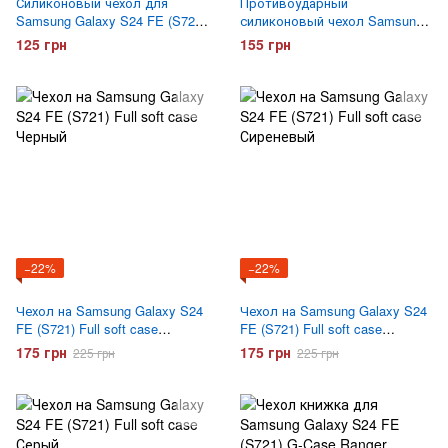
Силиконовый чехол для
Противоударный
Samsung Galaxy S24 FE (S721)
силиконовый чехол Samsung
Hoco ультратонкий
Galaxy S24 FE (S721) Gelius
125 грн
155 грн
Прозрачный
Proof Прозрачный
−22%
−22%
Чехол на Samsung Galaxy S24
Чехол на Samsung Galaxy S24
FE (S721) Full soft case
FE (S721) Full soft case
Черный
Сиреневый
175 грн
175 грн
225 грн
225 грн