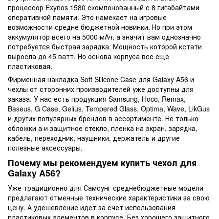
процессор Exynos 1580 скомпонованный с 8 гигабайтами
оперативной памяти. Это намекает на игровые
возможности средне бюджетной новинки. Но при этом
аккумулятор всего на 5000 мАч, а значит вам однозначно
потребуется быстрая зарядка. Мощность которой кстати
выросла до 45 ватт. Но основа корпуса все еще
пластиковая.
Фирменная накладка Soft Silicone Case для Galaxy A56 и
чехлы от сторонних производителей уже доступны для
заказа. У нас есть продукция Samsung, Hoco, Remax,
Baseus, G Case, Gelius, Tempered Glass, Optima, Wave, LikGus
и других популярных брендов в ассортименте. Не только
обложки а и защитное стекло, пленка на экран, зарядка,
кабель, переходник, наушники, держатель и другие
полезные аксессуары.
Почему мы рекомендуем купить чехол для
Galaxy A56?
Уже традиционно для Самсунг среднебюджетные модели
предлагают отменные технические характеристики за свою
цену. А удешевление идет за счет использования
пластиковых элементов в корпусе. Без хорошего защитного