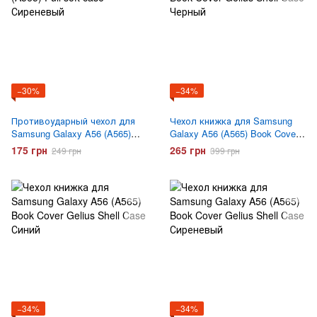
−30%
−34%
Противоударный чехол для
Чехол книжка для Samsung
Samsung Galaxy A56 (A565)
Galaxy A56 (A565) Book Cover
Full soft case Сиреневый
Gelius Shell Case Черный
175 грн
265 грн
249 грн
399 грн
−34%
−34%