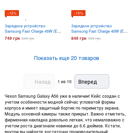
−12%
−15%
1
Зарядное устройство
Зарядное устройство
Samsung Fast Charge 45W (EP-
Samsung Fast Charge 45W (EP-
TA845) Черное
TA845) с кабелем Type-C
749 грн
849 грн
849 грн
999 грн
Черное
Показать еще 20 товаров
Назад
Вперед
1
из 10
Чехол Samsung Galaxy A56 уже в наличии! Кейс создан с
учетом особенности модной сейчас угловатой формы
корпуса и имеет защитный бортик по периметру экрана.
Модуль основной камеры также прикрыт. Важно отметить,
фирменная накладка довольно легкая, что немаловажно с
учетом роста диагонали новинки до 6.6 дюймов. Кстати,
внутри вы найдете достаточно производительный