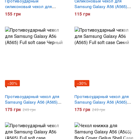
Противоударный
Силиконовый чехол для
силиконовый чехол для
Samsung Galaxy A56 (A565)
Samsung Galaxy A56 (A565)
Hoco ультратонкий
155 грн
115 грн
Gelius Proof Прозрачный
Прозрачный
−30%
−30%
Противоударный чехол для
Противоударный чехол для
Samsung Galaxy A56 (A565)
Samsung Galaxy A56 (A565)
Full soft case Черный
Full soft case Синий
175 грн
175 грн
249 грн
249 грн