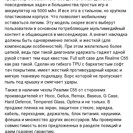
повседневных задач и большинства простых игр и
аккумулятор на 5000 мАч. И все это в стильном, но хрупком
пластиковом корпусе. Что позволяет мобильному
оставаться легким. Эту модель скорее всего выберут
пользователи в основном потребляющие мультимедийный
контент и общающиеся в мессенджерах. А значит накладка
должны быть одновременно легкой, и жесткой (для
компенсации особенностей). При этом желательно более
цепкой, ведь при такой диагонали удержать гаджет одной
рукой станет тем еще квестом. Full soft case для Realme C55
как раз такой. Сделан из гибкого TPU с бархатистым софт
тач покрытием, имеет жесткий противоударный каркас и
мягкую тканевую подкладку. Ворс которой не пропускает
пыль под крышку и смягчает удары.
Также в наличии чехлы Реалми С55 от сторонних
производителей от Hoco, Gelius, Remax, Baseus, G Case,
Hard Defence, Tempered Glass, Optima и не только. В
продаже пленка на экран, защитное стекло, зарядка,
кабель, переходник, держатель, блок питания, наушники,
флешка и множество других аксессуаров. Мы проверяем
совместимость всех предложенных в разделе позиций и
даем годовую гарантию.