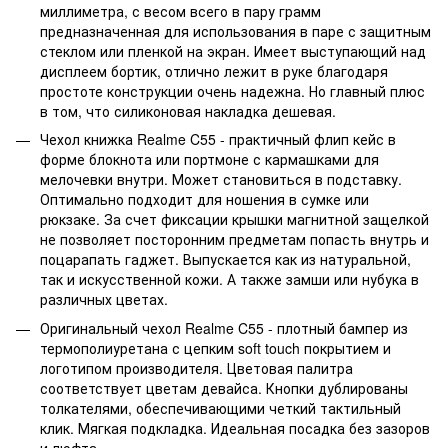
миллиметра, с весом всего в пару грамм
предназначенная для использования в паре с защитным
стеклом или пленкой на экран. Имеет выступающий над
дисплеем бортик, отлично лежит в руке благодаря
простоте конструкции очень надежна. Но главный плюс
в том, что силиконовая накладка дешевая.
Чехол книжка Realme C55 - практичный флип кейс в
форме блокнота или портмоне с кармашками для
мелочевки внутри. Может становиться в подставку.
Оптимально подходит для ношения в сумке или
рюкзаке. За счет фиксации крышки магнитной защелкой
не позволяет посторонним предметам попасть внутрь и
поцарапать гаджет. Выпускается как из натуральной,
так и искусственной кожи. А также замши или нубука в
различных цветах.
Оригинальный чехол Realme C55 - плотный бампер из
термополиуретана с цепким soft touch покрытием и
логотипом производителя. Цветовая палитра
соответствует цветам девайса. Кнопки дублированы
толкателями, обеспечивающими четкий тактильный
клик. Мягкая подкладка. Идеальная посадка без зазоров
и люфта.