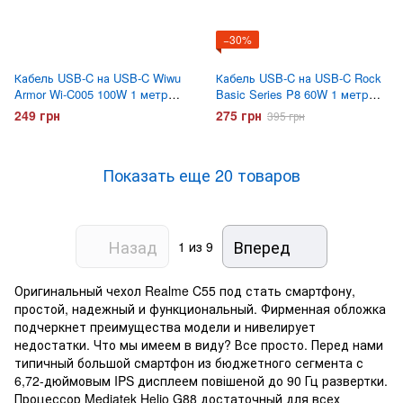
−30%
Кабель USB-C на USB-C Wiwu
Кабель USB-C на USB-C Rock
Armor Wi-C005 100W 1 метр
Basic Series P8 60W 1 метр
Белый
Белый
249 грн
275 грн
395 грн
Показать еще 20 товаров
Назад
Вперед
1
из 9
Оригинальный чехол Realme C55 под стать смартфону,
простой, надежный и функциональный. Фирменная обложка
подчеркнет преимущества модели и нивелирует
недостатки. Что мы имеем в виду? Все просто. Перед нами
типичный большой смартфон из бюджетного сегмента с
6,72-дюймовым IPS дисплеем повішеной до 90 Гц развертки.
Процессор Mediatek Helio G88 достаточный для всех