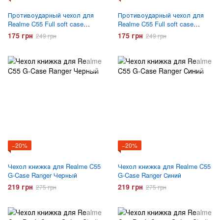
Противоударный чехол для
Противоударный чехол для
Realme C55 Full soft case
Realme C55 Full soft case
Серый
Сиреневый
175 грн
175 грн
249 грн
249 грн
−20%
−20%
Чехол книжка для Realme C55
Чехол книжка для Realme C55
G-Case Ranger Черный
G-Case Ranger Синий
219 грн
219 грн
275 грн
275 грн