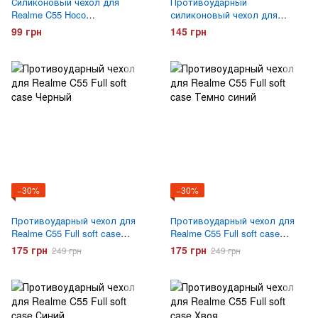
Силиконовый чехол для
Противоударный
Realme C55 Hoco
силиконовый чехол для
ультратонкий Прозрачный
Realme C55 Gelius Proof
99 грн
145 грн
Прозрачный
−30%
−30%
Противоударный чехол для
Противоударный чехол для
Realme C55 Full soft case
Realme C55 Full soft case
Черный
Темно синий
175 грн
175 грн
249 грн
249 грн