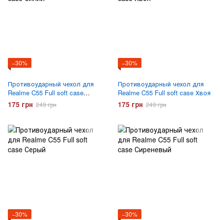
−30%
−30%
Противоударный чехол для
Противоударный чехол для
Realme C55 Full soft case
Realme C55 Full soft case Хвоя
Синий
175 грн
175 грн
249 грн
249 грн
−30%
−30%