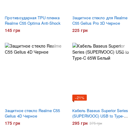
Противоударная TPU пленка
Защитное стекло для Realme
Realme C55 Optima Anti-Shock
C55 Gelius Pro 3D Черное
145 грн
225 грн
−21%
Защитное стекло Realme C55
Кабель Baseus Superior Series
Gelius 4D Черное
(SUPERVOOC) USB to Type-C
65W Белый
175 грн
295 грн
375 грн