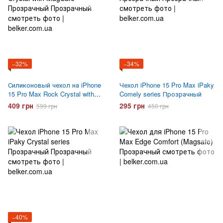
−32%
−34%
Силиконовый чехол на iPhone
Чехол iPhone 15 Pro Max iPaky
15 Pro Max Rock Crystal with
Comely series Прозрачный
MagSafe Прозрачный
409 грн
295 грн
599 грн
450 грн
−40%