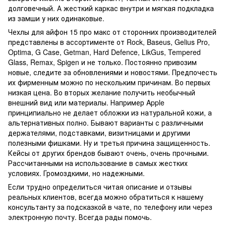
долговечный. А жесткий каркас внутри и мягкая подкладка
из замши у них одинаковые.
Чехлы для айфон 15 про макс от сторонних производителей
представлены в ассортименте от Rock, Baseus, Gelius Pro,
Optima, G Case, Getman, Hard Defence, LikGus, Tempered
Glass, Remax, Spigen и не только. Постоянно привозим
новые, следите за обновлениями и новостями. Предпочесть
их фирменным можно по нескольким причинам. Во первых
низкая цена. Во вторых желание получить необычный
внешний вид или материалы. Например Apple
принципиально не делает обложки из натуральной кожи, а
альтернативных полно. Бывают варианты с различными
держателями, подставками, визитницами и другими
полезными фишками. Ну и третья причина защищенность.
Кейсы от других брендов бывают очень, очень прочными.
Рассчитанными на использование в самых жестких
условиях. Громоздкими, но надежными.
Если трудно определиться читая описание и отзывы
реальных клиентов, всегда можно обратиться к нашему
консультанту за подсказкой в чате, по телефону или через
электронную почту. Всегда рады помочь.