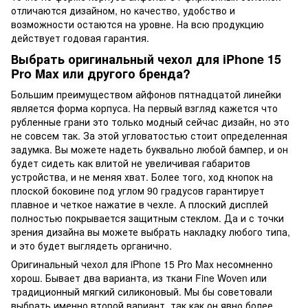
отличаются дизайном, но качество, удобство и
возможности остаются на уровне. На всю продукцию
действует годовая гарантия.
Выбрать оригинальный чехол для iPhone 15
Pro Max или другого бренда?
Большим преимуществом айфонов пятнадцатой линейки
является форма корпуса. На первый взгляд кажется что
рубленные грани это только модный сейчас дизайн, но это
не совсем так. За этой угловатостью стоит определенная
задумка. Вы можете надеть буквально любой бампер, и он
будет сидеть как влитой не увеличивая габаритов
устройства, и не меняя хват. Более того, ход кнопок на
плоской боковине под углом 90 градусов гарантирует
плавное и четкое нажатие в чехле. А плоский дисплей
полностью покрывается защитным стеклом. Да и с точки
зрения дизайна вы можете выбрать накладку любого типа,
и это будет выглядеть органично.
Оригинальный чехол для iPhone 15 Pro Max несомненно
хорош. Бывает два варианта, из ткани Fine Woven или
традиционный мягкий силиконовый. Мы бы советовали
выбрать именно второй вариант, так как он явно более