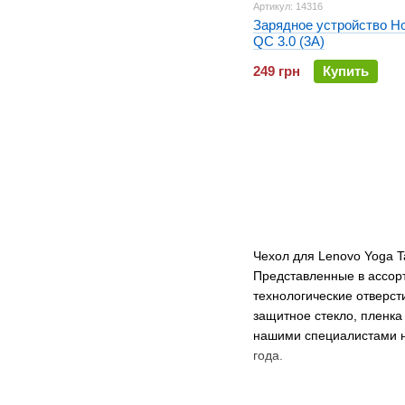
Артикул: 14316
Зарядное устройство H
QC 3.0 (3A)
249 грн
Купить
Чехол для Lenovo Yoga T
Представленные в ассор
технологические отверст
защитное стекло, пленка
нашими специалистами на
года.