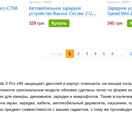
Артикул: 14685
2
Артикул: 15980
oco C70A
Зарядное у
Автомобильное зарядное
Speed Mini 
устройство Baseus Circular 2 USB
Черное
5A QC 3.0 (CCALL-YD01)
345 грн
329 грн
Купить
Назад
1
2
3
4
5
6
...
1
ab 3 Pro x90 защищает дисплей и корпус планшета, не мешая пол
тименте оригинальные модели обложек сделаны четко по форме ко
ия для камеры, динамиков, зарядки и микрофонов. Также в наличии
 на экран, зарядка, кабель, автомобильный держатель, наушники, 
 предмет совместимости с вашим гаджетом, к тому же производит