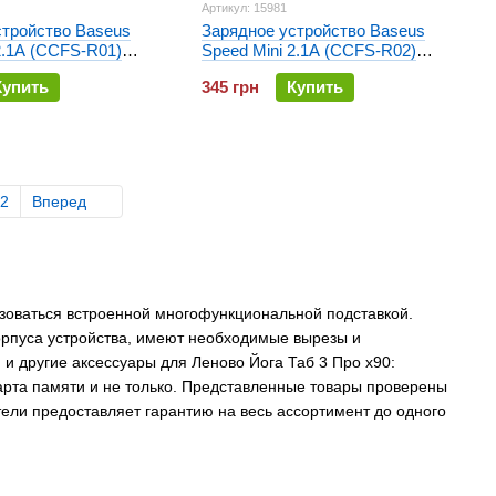
Артикул: 15981
стройство Baseus
Зарядное устройство Baseus
2.1A (CCFS-R01)
Speed Mini 2.1A (CCFS-R02)
Белое
Купить
345 грн
Купить
2
Вперед
ьзоваться встроенной многофункциональной подставкой.
рпуса устройства, имеют необходимые вырезы и
 и другие аксессуары для Леново Йога Таб 3 Про х90:
карта памяти и не только. Представленные товары проверены
ели предоставляет гарантию на весь ассортимент до одного