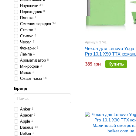
Наушники
41
Переходник
8
Пленка
1
Сетевая зарядка
34
Стекло
1
Стилус
9
Чехол
7
Артикул: 3741
Фонарик
1
Чехол для Lenovo Yoga T
Pro 10.1 X90 TTX кожан
Лампа
1
Зеленый
Ароматизатор
8
389 грн
Купить
Микрофон
2
Мышь
2
Смарт часы
16
Бренд
Anker
1
Apacer
5
Apple
1
Baseus
18
Belker
2