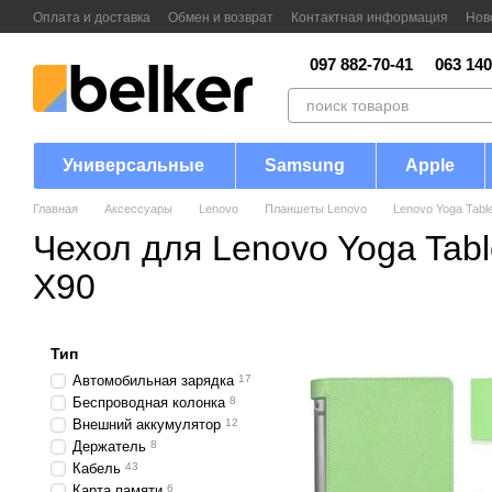
Перейти к основному контенту
Оплата и доставка
Обмен и возврат
Контактная информация
Нов
097 882-70-41
063 140
Универсальные
Samsung
Apple
Главная
Аксессуары
Lenovo
Планшеты Lenovo
Lenovo Yoga Table
Чехол для Lenovo Yoga Table
X90
Тип
Автомобильная зарядка
17
Беспроводная колонка
8
Внешний аккумулятор
12
Держатель
8
Кабель
43
Карта памяти
6