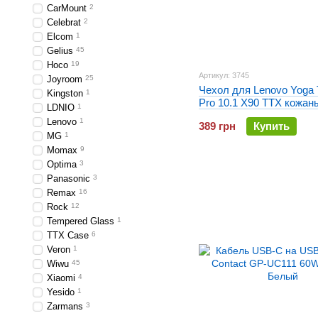
CarMount
2
Celebrat
2
Elcom
1
Gelius
45
Hoco
19
Артикул: 3745
Joyroom
25
Чехол для Lenovo Yoga T
Kingston
1
Pro 10.1 X90 TTX кожан
LDNIO
1
Малиновый
Lenovo
1
389 грн
Купить
MG
1
Momax
9
Optima
3
Panasonic
3
Remax
16
Rock
12
Tempered Glass
1
TTX Case
6
Veron
1
Wiwu
45
Xiaomi
4
Yesido
1
Zarmans
3