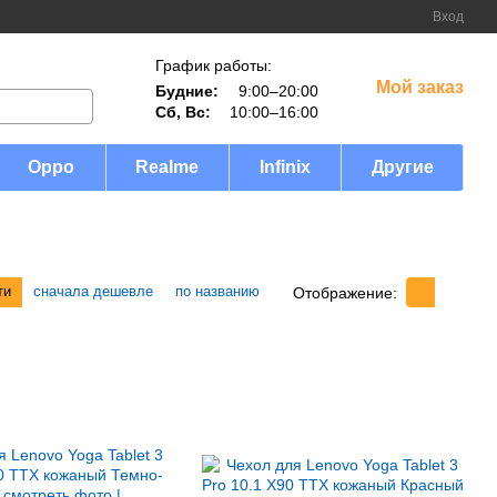
Вход
График работы:
Мой заказ
Будние:
9:00–20:00
Сб, Вс:
10:00–16:00
Oppo
Realme
Infinix
Другие
ти
сначала дешевле
по названию
Отображение: