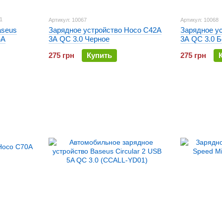
1
Артикул: 10067
Артикул: 10068
aseus
Зарядное устройство Hoco C42A
Зарядное у
4A
3A QC 3.0 Черное
3A QC 3.0 
275 грн
Купить
275 грн