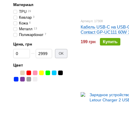
Материал
TPU
29
Кевлар
3
Артикул: 17308
Кожа
6
Кабель USB-C на USB-C
Металл
13
Contact GP-UC111 60W 
Поликарбонат
7
Белый
199 грн
Купить
Цена, грн
От Цена, грн
До Цена, грн
OK
Цвет