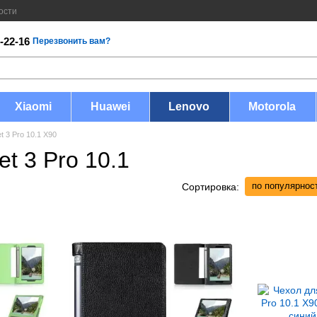
ости
-22-16
Перезвонить вам?
Xiaomi
Huawei
Lenovo
Motorola
t 3 Pro 10.1 X90
t 3 Pro 10.1
по популярнос
Сортировка: