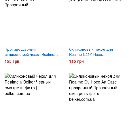
Противоударный
Силиконовый чехол для
силиконовый чехол Realme
Realme C25Y Hoco
C51 Gelius Proof Прозрачный
ультратонкий Прозрачный
155 грн
115 грн