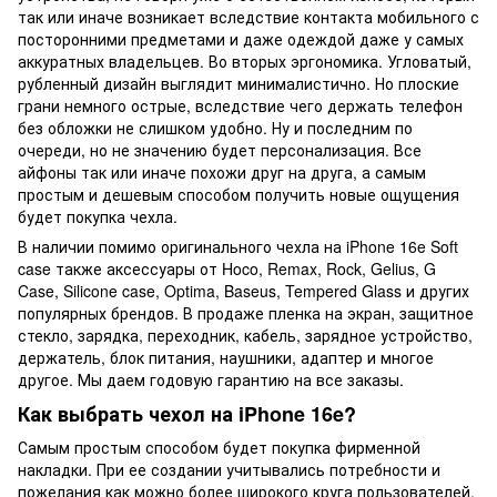
так или иначе возникает вследствие контакта мобильного с
посторонними предметами и даже одеждой даже у самых
аккуратных владельцев. Во вторых эргономика. Угловатый,
рубленный дизайн выглядит минималистично. Но плоские
грани немного острые, вследствие чего держать телефон
без обложки не слишком удобно. Ну и последним по
очереди, но не значению будет персонализация. Все
айфоны так или иначе похожи друг на друга, а самым
простым и дешевым способом получить новые ощущения
будет покупка чехла.
В наличии помимо оригинального чехла на iPhone 16e Soft
case также аксессуары от Hoco, Remax, Rock, Gelius, G
Case, Silicone case, Optima, Baseus, Tempered Glass и других
популярных брендов. В продаже пленка на экран, защитное
стекло, зарядка, переходник, кабель, зарядное устройство,
держатель, блок питания, наушники, адаптер и многое
другое. Мы даем годовую гарантию на все заказы.
Как выбрать чехол на iPhone 16e?
Самым простым способом будет покупка фирменной
накладки. При ее создании учитывались потребности и
пожелания как можно более широкого круга пользователей.