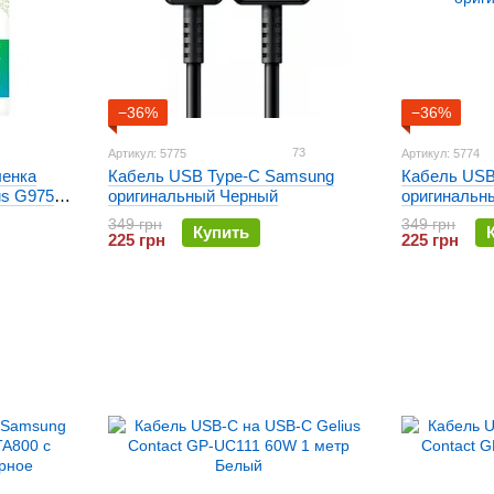
−36%
−36%
73
Артикул: 5775
Артикул: 5774
ленка
Кабель USB Type-C Samsung
Кабель USB
us G975
оригинальный Черный
оригинальн
349 грн
349 грн
Купить
225 грн
225 грн