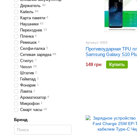
Держатель
30
Кабель
84
Карта памяти
6
Наушники
43
Переходник
15
Пленка
4
Ремешок
4
Артикул: 9353
Селфи-палка
5
Противоударная TPU п
Samsung Galaxy S10 Pl
Сетевая зарядка
66
Optima Anti-Shock
Стилус
7
149 грн
Купить
Чехол
26
Штатив
2
Геймпад
1
Фонарик
1
Лампа
1
Ароматизатор
8
Микрофон
2
Смарт часы
16
Бренд