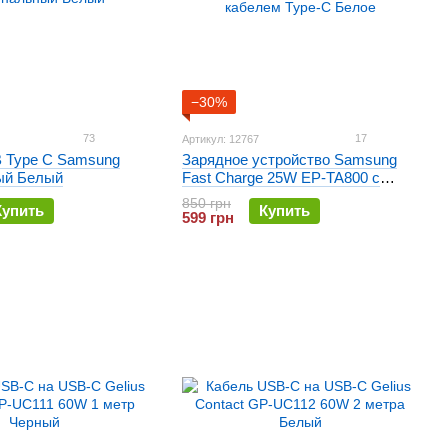
−30%
73
17
Артикул: 12767
 Type C Samsung
Зарядное устройство Samsung
ый Белый
Fast Charge 25W EP-TA800 с
кабелем Type-C Белое
850 грн
Купить
Купить
599 грн