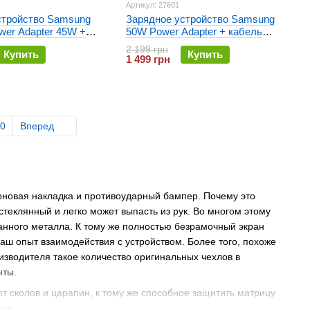
Артикул: 27601
стройство Samsung
Зарядное устройство Samsung
wer Adapter 45W +
50W Power Adapter + кабель
-C to Type-C (EP-
Type-C to Type-C (EP-
2 199 грн
Купить
Купить
EU) Белое
T5020XBEGEU) Черное
1 499 грн
0
Вперед
коновая накладка и противоударный бампер. Почему это
еклянный и легко может выпасть из рук. Во многом этому
анного металла. К тому же полностью безрамочный экран
ш опыт взаимодействия с устройством. Более того, похоже
оизводителя такое количество оригинальных чехлов в
нты.
т сколов и царапин, к тому же способное защитить матрицу
гое.