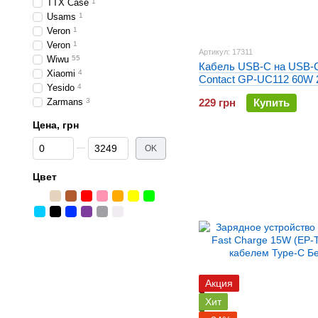
TTX Case
1
Usams
1
Veron
1
Veron
1
Артикул: 17311
Wiwu
55
Кабель USB-C на USB-C
Xiaomi
4
Contact GP-UC112 60W 
Yesido
4
Черный
Zarmans
3
229 грн
Купить
Цена, грн
От Цена, грн
До Цена, грн
OK
Цвет
Акция
Хит