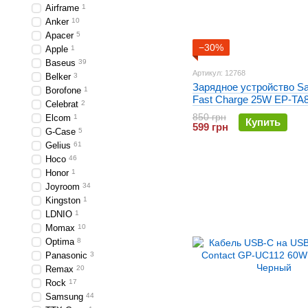
Airframe
1
Anker
10
Apacer
5
−30%
Apple
1
Baseus
39
Артикул: 12768
Belker
3
Зарядное устройство S
Borofone
1
Fast Charge 25W EP-TA8
Celebrat
2
кабелем Type-C Черное
850 грн
Elcom
1
Купить
599 грн
G-Case
5
Gelius
61
Hoco
46
Honor
1
Joyroom
34
Kingston
1
LDNIO
1
Momax
10
Optima
8
Panasonic
3
Remax
20
Rock
17
Samsung
44