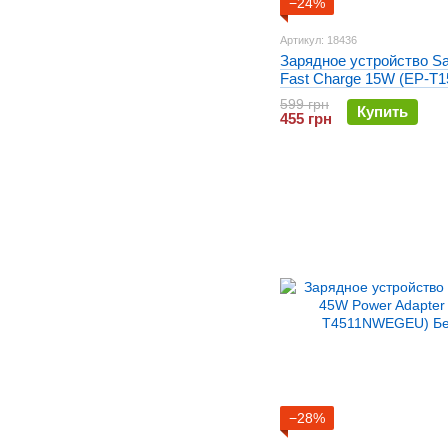
−24%
Артикул: 18436
Зарядное устройство S
Fast Charge 15W (EP-T1
кабелем Type-C Белое
599 грн
Купить
455 грн
−28%