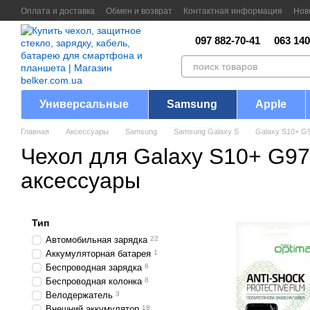
Перейти к основному контенту
Оплата и доставка
Обмен и возврат
Контактная информация
Нов
097 882-70-41
063 140
Универсальные
Samsung
Apple
Главная
Аксессуары
Samsung
Samsung Galaxy S
Galaxy S10+ G
Чехол для Galaxy S10+ G97
аксессуары
Тип
Автомобильная зарядка
22
Аккумуляторная батарея
1
Беспроводная зарядка
6
Беспроводная колонка
8
Велодержатель
3
Внешний аккумулятор
18