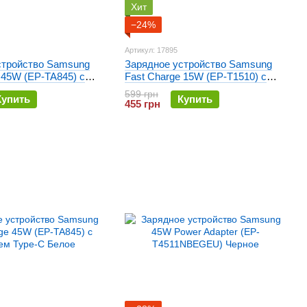
Хит
−24%
Артикул: 17895
стройство Samsung
Зарядное устройство Samsung
 45W (EP-TA845) с
Fast Charge 15W (EP-T1510) с
pe-C Черное
кабелем Type-C Черный
599 грн
Купить
Купить
455 грн