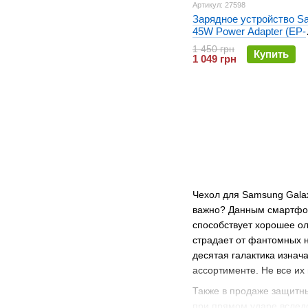
Артикул: 27598
Зарядное устройство S
45W Power Adapter (EP-
T4511NWEGEU) Белое
1 450 грн
Купить
1 049 грн
Чехол для Samsung Galax
важно? Данным смартфоно
способствует хорошее ол
страдает от фантомных н
десятая галактика изнач
ассортименте. Не все их
Также в продаже защитны
при прямом ударе вследс