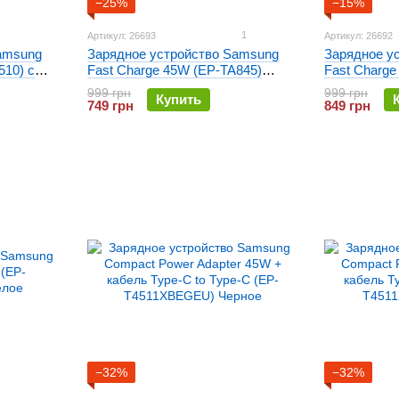
−25%
−15%
1
Артикул: 26693
Артикул: 26692
amsung
Зарядное устройство Samsung
Зарядное у
510) с
Fast Charge 45W (EP-TA845)
Fast Charge
Белое
кабелем Ty
999 грн
999 грн
Купить
749 грн
849 грн
−32%
−32%