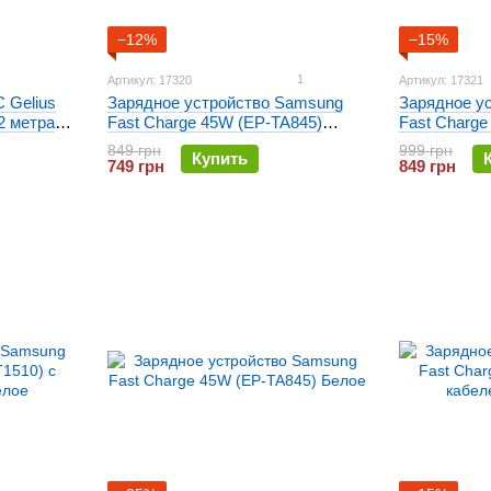
−12%
−15%
1
Артикул: 17320
Артикул: 17321
 Gelius
Зарядное устройство Samsung
Зарядное у
2 метра
Fast Charge 45W (EP-TA845)
Fast Charge
Черное
кабелем Ty
849 грн
999 грн
Купить
749 грн
849 грн