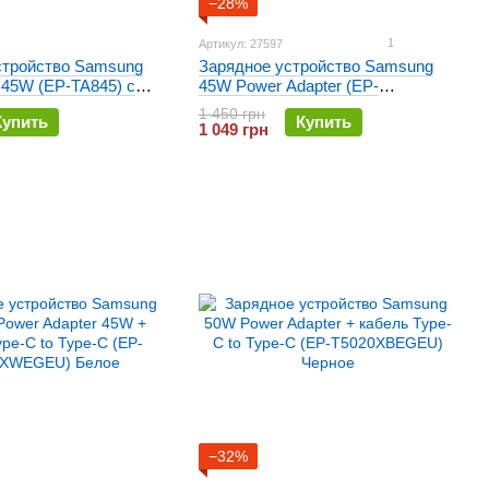
−28%
1
Артикул: 27597
стройство Samsung
Зарядное устройство Samsung
 45W (EP-TA845) с
45W Power Adapter (EP-
pe-C Белое
T4511NBEGEU) Черное
1 450 грн
Купить
Купить
1 049 грн
−32%