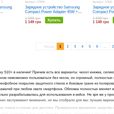
1
Артикул: 27599
Артикул: 27600
amsung
Зарядное устройство Samsung
Зарядное у
Compact Power Adapter 45W +
Compact Po
кабель Type-C to Type-C (EP-
кабель Type
1 699 грн
1 699 грн
Купить
T4511XBEGEU) Черное
T4511XWEG
1 149 грн
1 149 грн
Назад
1
2
3
4
5
6
...
2
y S10+ в наличии! Причем есть все варианты: чехол книжка, сили
м невозможно пользоваться без чехла, он огромный, полностью ст
еофобное покрытие защитного стекла и боковые грани из полиров
ажатий при любом хвате смартфона. Обложка полностью меняет ва
ально разрабатывалась для использования в кейсе. Не зря же у пр
 них заслуживают внимания, но мы отобрали для вас лучшие вариа
е стекла и пленки для дисплея. Проверенное временем средство о
твие падения. А еще есть зарядка, кабель, наушники и многое дру