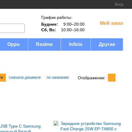
Вход
График работы:
Мой заказ
Будние:
9:00–20:00
Сб, Вс:
10:00–16:00
Oppo
Realme
Infinix
Другие
ти
сначала дешевле
по названию
Отображение: