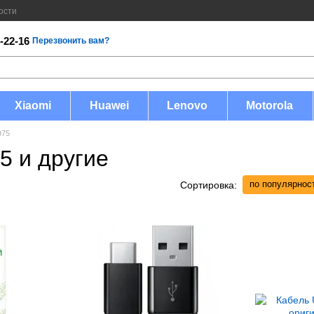
ости
-22-16
Перезвонить вам?
Xiaomi
Huawei
Lenovo
Motorola
975
5 и другие
по популярнос
Сортировка: