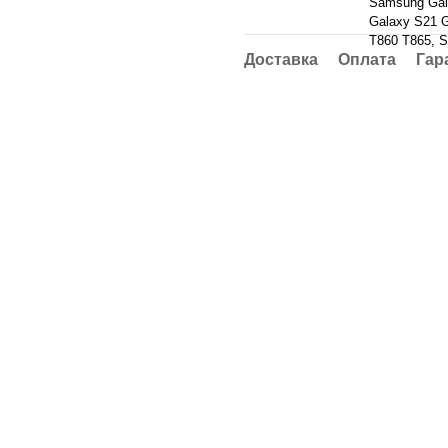
Samsung Gal
Galaxy S21 G
T860 T865, S
Доставка
Оплата
Гар