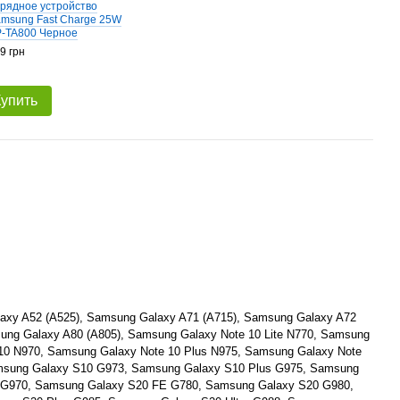
рядное устройство
Кабе
msung Fast Charge 25W
C - U
-TA800 Черное
DA70
9 грн
299 г
99
Купить
axy A52 (A525), Samsung Galaxy A71 (A715), Samsung Galaxy A72
ung Galaxy A80 (A805), Samsung Galaxy Note 10 Lite N770, Samsung
10 N970, Samsung Galaxy Note 10 Plus N975, Samsung Galaxy Note
msung Galaxy S10 G973, Samsung Galaxy S10 Plus G975, Samsung
 G970, Samsung Galaxy S20 FE G780, Samsung Galaxy S20 G980,