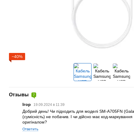
−40%
Отзывы
7
Ігор
19.09.2024 в 11:39
Добрий день! Чи підходить для моделі SM-A705FN (Gala
(сумісність) не побачив. І чи дійсно має код-маркува
оригіналом?
Ответить