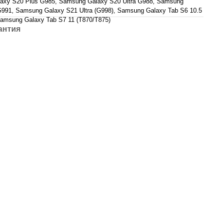
axy S20 Plus G985, Samsung Galaxy S20 Ultra G988, Samsung
991, Samsung Galaxy S21 Ultra (G998), Samsung Galaxy Tab S6 10.5
amsung Galaxy Tab S7 11 (T870/T875)
антия