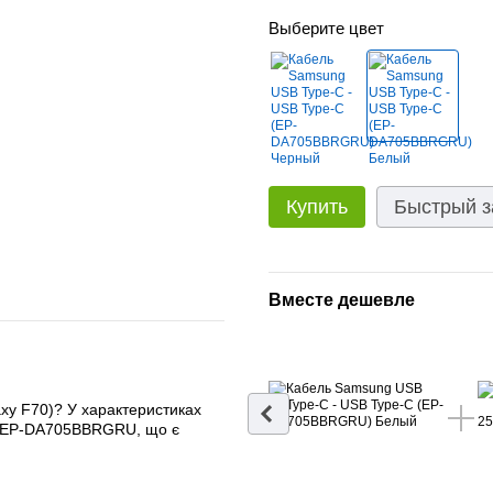
Выберите цвет
Купить
Быстрый з
Вместе дешевле
xy F70)? У характеристиках
ння EP-DA705BBRGRU, що є