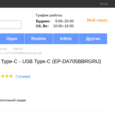
Вход
График работы:
Мой заказ
Будние:
9:00–20:00
Сб, Вс:
10:00–16:00
Oppo
Realme
Infinix
Другие
льные
Кабели
pe-C (EP-DA705BBRGRU) Белый
 Type-C - USB Type-C (EP-DA705BBRGRU)
7 отзывов
пительной скидки