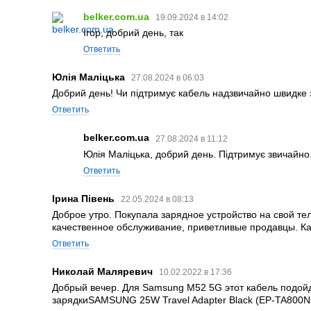
belker.com.ua
19.09.2024 в 14:02
Ігор, добрий день, так
Ответить
Юлія Маліцька
27.08.2024 в 06:03
Добрий день! Чи підтримує кабель надзвичайно швидке
Ответить
belker.com.ua
27.08.2024 в 11:12
Юлія Маліцька, добрий день. Підтримує звичайно
Ответить
Ірина Півень
22.05.2024 в 08:13
Доброе утро. Покупала зарядное устройство на свой те
качественное обслуживание, приветливые продавцы. Ка
Ответить
Николай Маляревич
10.02.2022 в 17:36
Добрый вечер. Для Samsung M52 5G этот кабель подой
зарядкиSAMSUNG 25W Travel Adapter Black (EP-TA800