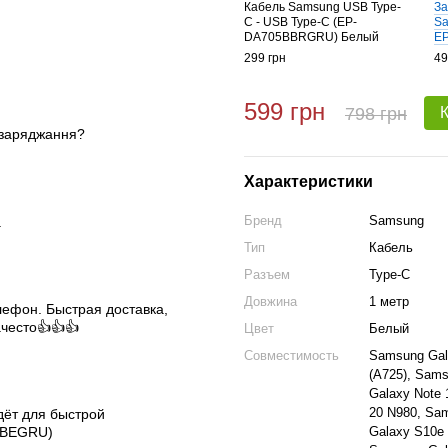
Кабель Samsung USB Type-
За
C - USB Type-C (EP-
Sa
DA705BBRGRU) Белый
EP
299 грн
49
599 грн
798 грн
 заряджання?
Характеристики
Бренд
Samsung
.
Тип
Кабель
Разъем
Type-C
Довжина
1 метр
лефон. Быстрая доставка,
често👍👍👍
Цвет
Белый
Совместимость
Samsung Gal
(A725), Sams
Galaxy Note 
20 N980, Sa
дёт для быстрой
Galaxy S10e
NBEGRU)