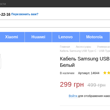
ости
-22-16
Перезвонить вам?
Xiaomi
Huawei
Lenovo
Motorola
Главная
Аксессуары
Универса
Кабель Samsung USB Type-C - USB Ty
Кабель Samsung USB
Белый
В наличии
Артикул: 14644
299 грн
499 грн
Войти
для отображения нако
%