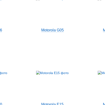
06
Motorola G05
M
40
Motorola E15
M