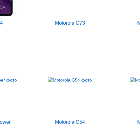
84
Motorola G73
M
Power
Motorola G54
M