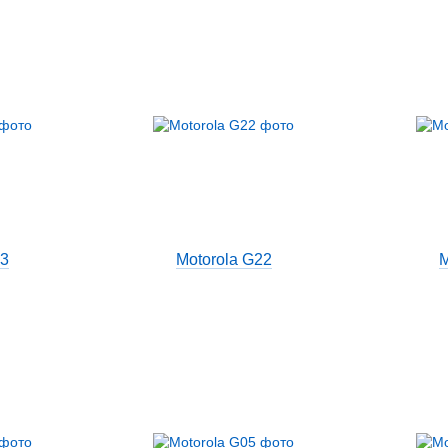
23
Motorola G22
M