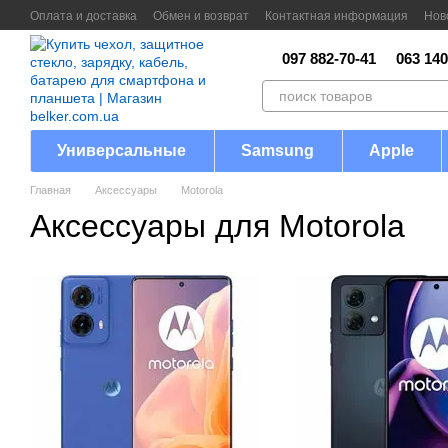
Перейти к основному контенту
Оплата и доставка
Обмен и возврат
Контактная информация
Нов
097 882-70-41
063 140
Универсальные
Samsung
Apple
Главная
Аксессуары
Motorola
Аксессуары для Motorola