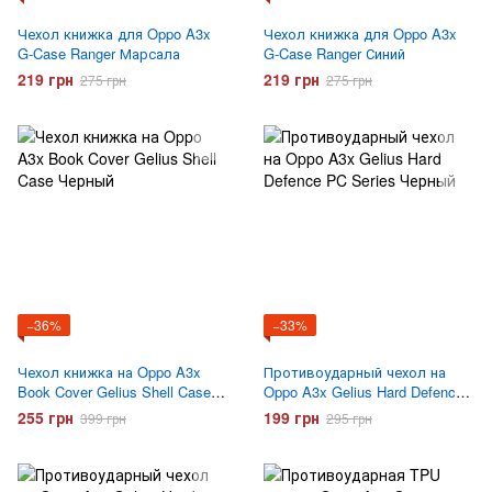
Чехол книжка для Oppo A3x
Чехол книжка для Oppo A3x
G-Case Ranger Марсала
G-Case Ranger Синий
219 грн
219 грн
275 грн
275 грн
−36%
−33%
Чехол книжка на Oppo A3x
Противоударный чехол на
Book Cover Gelius Shell Case
Oppo A3x Gelius Hard Defence
Черный
PC Series Черный
255 грн
199 грн
399 грн
295 грн