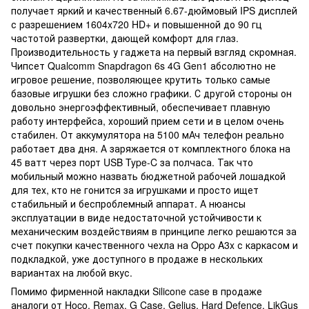
получает яркий и качественный 6.67-дюймовый IPS дисплей
с разрешением 1604x720 HD+ и повышенной до 90 гц
частотой развертки, дающей комфорт для глаз.
Производительность у гаджета на первый взгляд скромная.
Чипсет Qualcomm Snapdragon 6s 4G Gen1 абсолютно не
игровое решение, позволяющее крутить только самые
базовые игрушки без сложно графики. С другой стороны он
довольно энергоэффективный, обеспечивает плавную
работу интерфейса, хороший прием сети и в целом очень
стабилен. От аккумулятора на 5100 мАч телефон реально
работает два дня. А заряжается от комплектного блока на
45 ватт через порт USB Type-C за полчаса. Так что
мобильный можно назвать бюджетной рабочей лошадкой
для тех, кто не гонится за игрушками и просто ищет
стабильный и беспроблемный аппарат. А нюансы
эксплуатации в виде недостаточной устойчивости к
механическим воздействиям в принципе легко решаются за
счет покупки качественного чехла на Oppo A3x с каркасом и
подкладкой, уже доступного в продаже в нескольких
вариантах на любой вкус.
Помимо фирменной накладки Silicone case в продаже
аналоги от Hoco, Remax, G Case, Gelius, Hard Defence, LikGus