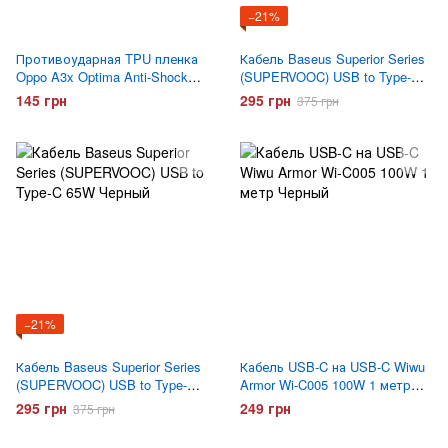
−21%
Противоударная TPU пленка
Кабель Baseus Superior Series
Oppo A3x Optima Anti-Shock
(SUPERVOOC) USB to Type-C
Матовая
65W Белый
145 грн
295 грн
375 грн
−21%
Кабель Baseus Superior Series
Кабель USB-C на USB-C Wiwu
(SUPERVOOC) USB to Type-C
Armor Wi-C005 100W 1 метр
65W Черный
Черный
295 грн
249 грн
375 грн