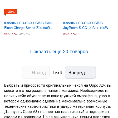
−30%
Кабель USB-C на USB-C Rock
Кабель USB-C на USB-C
Flash Charge Series Z20 60W 1
JoyRoom S-CC100A11 100W
метр Белый
1.2 метра Белый
299 грн
325 грн
425 грн
Показать еще 20 товаров
Назад
Вперед
1
из 8
Выбрать и приобрести оригинальный чехол на Oppo A3x вы
можете в этом разделе нашего магазина. Необходимость
носить кейс обусловлена конструкцией смартфона, упор в
котором однозначно сделан на максимально возможные
технические характеристики в ущерб материалам корпуса.
Да, пусть Орро А3х полностью пластиковый и подвержен
сколам и царапинам. Но за минимальные деньги владелец