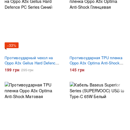
−33%
Противоударный чехол на
Противоударная TPU пленка
Oppo A3x Gelius Hard Defence
Oppo A3x Optima Anti-Shock
PC Series Синий
Глянцевая
199 грн
145 грн
295 грн