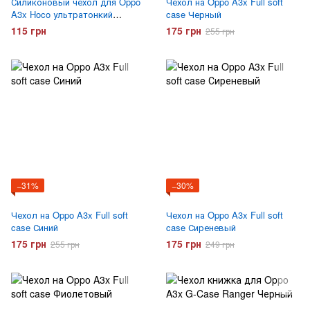
Силиконовый чехол для Oppo
Чехол на Oppo A3x Full soft
A3x Hoco ультратонкий
case Черный
Прозрачный
115 грн
175 грн
255 грн
−31%
−30%
Чехол на Oppo A3x Full soft
Чехол на Oppo A3x Full soft
case Синий
case Сиреневый
175 грн
175 грн
255 грн
249 грн