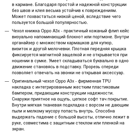
в кармане. Благодаря простой и надежной конструкции
без швов и клея весьма устойчив к повреждениям.
Может похвастаться низкой ценой, вследствие чего
пользуется большой популярностью.
Чехол книжка Oppo A3x - практичный кожаный флип кейс
визуально напоминающий блокнот или портмоне. Внутри
органайзер с множеством кармашков для купюр,
визиток и другой мелочевки. Плотная передняя крышка
фиксируется магнитной защелкой и не открывается при
ношении в сумке. Умеет складываться буквально в одно
движение становясь в подставку. Прорезь спереди
позволяет отвечать на звонки не открывая аксессуар.
Оригинальный чехол Oppo A3x - фирменная TPU
накладка с интегрированным жестким пластиковым
бампером, придающим конструкции надежности.
Снаружи приятное на ощупь, цепкое софт тач покрытие.
Внутри мягкая тканевая подкладка с ворсом не дающим
пыли и мелкому мусору попасть внутрь. Способна
выдержать падение с большой высоты, отлично лежит в
руке, совместима с защитным стеклом или пленкой на
экран.