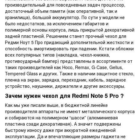
производительный для повседневных задач процессор,
достаточный объем памяти (как оперативной, так и
хранилища), большой аккумулятор. По сути у модели не
было недостатков, за исключением габаритов и
полимерной основы корпуса, лишь прикрытой декоративной
задней пластиной. Решением станет прочный чехол для
Редми Ноут 5 Про придающий дополнительной жесткости и
способность амортизировать при падении. Кстати обложки
всех популярных типов (накладка, чехол-книжка,
противоударный бампер) представлены в ассортименте от
таких производителей как Hoco, Remax, G-Case, Gelius,
Tempered Glass и других. Также в наличии защитное стекло,
пленка на экран, зарядка, переходник, кабель, зарядное
устройство, наушники, держатели и другие аксессуары.
Зачем нужен чехол для Redmi Note 5 Pro ?
Как мы уже писали выше, в бюджетной линейке
производителя аппараты не имеют металлического корпуса
и собираются на полимерном “шасси” (алюминиевая
пластина сзади декоративная). А значит подвержены
быстрому износу даже при аккуратной ежедневной
эксплуатации. Да и впечатляющие размеры гаджета не