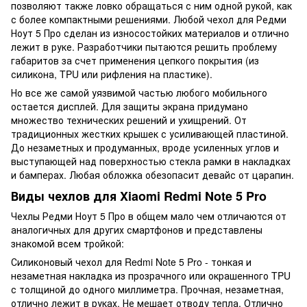
позволяют также ловко обращаться с ним одной рукой, как
с более компактными решениями. Любой чехол для Редми
Ноут 5 Про сделан из износостойких материалов и отлично
лежит в руке. Разработчики пытаются решить проблему
габаритов за счет применения цепкого покрытия (из
силикона, TPU или рифления на пластике).
Но все же самой уязвимой частью любого мобильного
остается дисплей. Для защиты экрана придумано
множество технических решений и ухищрений. От
традиционных жестких крышек с усиливающей пластиной.
До незаметных и продуманных, вроде усиленных углов и
выступающей над поверхностью стекла рамки в накладках
и бамперах. Любая обложка обезопасит девайс от царапин.
Виды чехлов для Xiaomi Redmi Note 5 Pro
Чехлы Редми Ноут 5 Про в общем мало чем отличаются от
аналогичных для других смартфонов и представлены
знакомой всем тройкой:
Силиконовый чехол для Redmi Note 5 Pro - тонкая и
незаметная накладка из прозрачного или окрашенного TPU
с толщиной до одного миллиметра. Прочная, незаметная,
отлично лежит в руках. Не мешает отводу тепла. Отлично