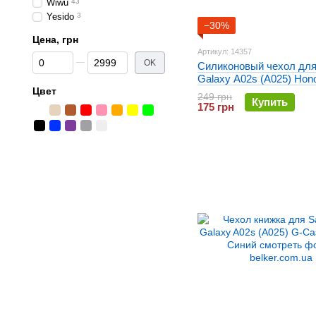
Wiwu
43
Yesido
3
−30%
Цена, грн
Артикул: 14357
От Цена, грн
До Цена, грн
OK
Силиконовый чехол дл
Galaxy A02s (A025) Hon
Цвет
TPU Голубой
249 грн
Купить
175 грн