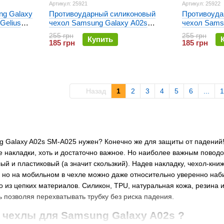
Артикул: 25921
Артикул: 25922
ng Galaxy
Противоударный силиконовый
Противоуда
Gelius
чехол Samsung Galaxy A02s
чехол Sams
(A025) Gelius Hard Defence PC
(A025) Geli
255 грн
255 грн
Купить
Series Черный
Series Сини
185 грн
185 грн
Назад
1
2
3
4
5
6
...
1
 Galaxy A02s SM-A025 нужен? Конечно же для защиты от падений! Т
 накладки, хоть и достаточно важное. Но наиболее важным поводом
й и пластиковый (а значит скользкий). Надев накладку, чехол-кн
, но на мобильном в чехле можно даже относительно уверенно наби
 из цепких материалов. Силикон, TPU, натуральная кожа, резина 
ь позволяя перехватывать трубку без риска падения.
чехлы для Samsung Galaxy A02s ?