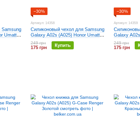
−30%
−30%
Артикул: 14358
Артикул: 14359
я Samsung
Силиконовый чехол для Samsung
Силиконовы
or Umatt
Galaxy A02s (A025) Honor Umatt
Galaxy A02s
TPU Розовый
TPU Красн
249 грн
249 грн
Купить
175 грн
175 грн