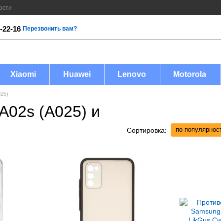
ости
-22-16
Перезвонить вам?
Xiaomi
Huawei
Lenovo
Motorola
025)
A02s (A025) и
по популярнос
Сортировка: