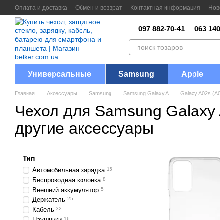
Перейти к основному контенту
Оплата и доставка
Обмен и возврат
Контактная информация
Нов
097 882-70-41
063 140
Универсальные
Samsung
Apple
Главная
Аксессуары
Samsung
Samsung Galaxy A
Galaxy A02s (A
Чехол для Samsung Galaxy 
другие аксессуары
Тип
Автомобильная зарядка
15
Беспроводная колонка
8
Внешний аккумулятор
5
Держатель
25
Кабель
32
Наушники
16