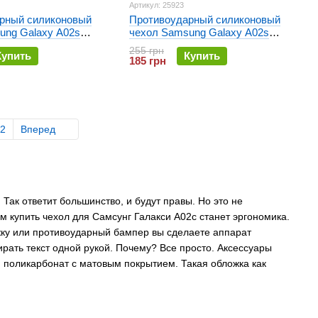
Артикул: 25923
рный силиконовый
Противоударный силиконовый
ung Galaxy A02s
чехол Samsung Galaxy A02s
us Hard Defence PC
(A025) Gelius Hard Defence PC
255 грн
Купить
Купить
й
Series Красный
185 грн
2
Вперед
ак ответит большинство, и будут правы. Но это не
 купить чехол для Самсунг Галакси А02с станет эргономика.
ижку или противоударный бампер вы сделаете аппарат
рать текст одной рукой. Почему? Все просто. Аксессуары
и поликарбонат с матовым покрытием. Такая обложка как