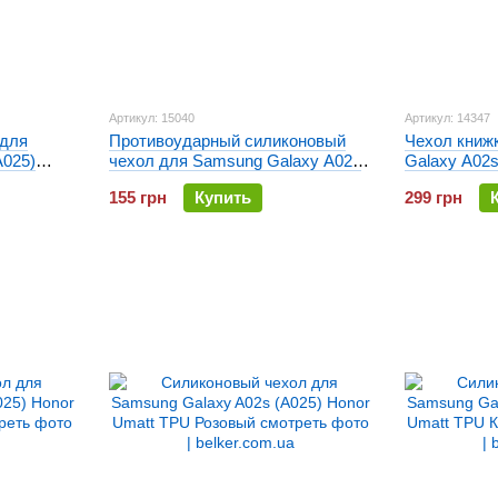
Артикул: 15040
Артикул: 14347
 для
Противоударный силиконовый
Чехол книж
A025)
чехол для Samsung Galaxy A02s
Galaxy A02s
(A025) Transparent Armour case
Leather Gel
155 грн
Купить
299 грн
Прозрачный