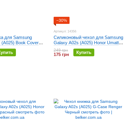
−30%
Артикул: 14356
ка для Samsung
Силиконовый чехол для Samsung
 (A025) Book Cover
Galaxy A02s (A025) Honor Umatt
ius New Красный
TPU Черный
249 грн
Купить
Купить
175 грн