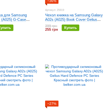
−36%
Артикул: 25919
ка для Samsung
Чехол книжка на Samsung Galaxy
 (A025) G-Case
A02s (A025) Book Cover Gelius
сный
Shell Case Черный
399 грн
Купить
Купить
255 грн
−27%