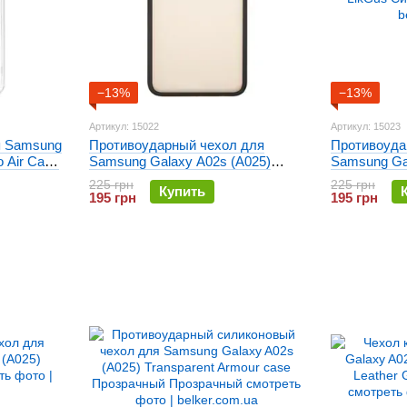
−13%
−13%
Артикул: 15022
Артикул: 15023
я Samsung
Противоударный чехол для
Противоуда
 Air Case
Samsung Galaxy A02s (A025)
Samsung Ga
LikGus Черный
LikGus Син
225 грн
225 грн
Купить
195 грн
195 грн