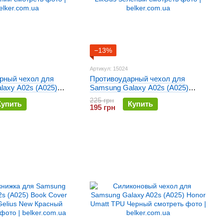
−13%
Артикул: 15024
рный чехол для
Противоударный чехол для
laxy A02s (A025)
Samsung Galaxy A02s (A025)
ий
LikGus Зеленый
225 грн
Купить
Купить
195 грн