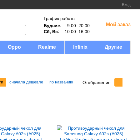
Вход
График работы:
Мой заказ
Будние:
9:00–20:00
Сб, Вс:
10:00–16:00
Oppo
Realme
Infinix
Другие
ти
сначала дешевле
по названию
Отображение: