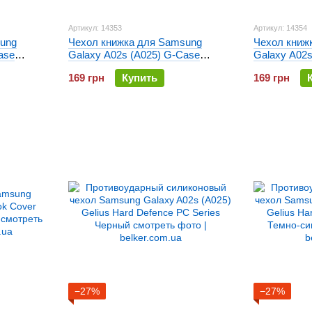
Артикул: 14353
Артикул: 14354
ung
Чехол книжка для Samsung
Чехол книж
ase
Galaxy A02s (A025) G-Case
Galaxy A02s
Renger Золотой
Renger Кра
169 грн
Купить
169 грн
−27%
−27%