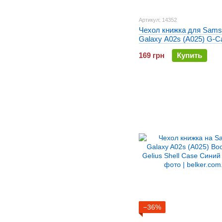
Артикул: 14352
Чехол книжка для Sams
Galaxy A02s (A025) G-C
Renger Синий
169 грн
Купить
−36%