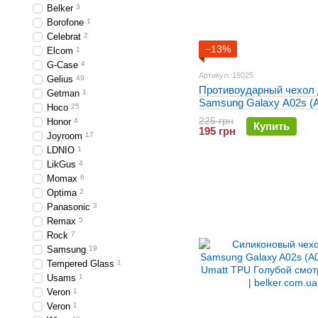
Belker
3
Borofone
1
Celebrat
2
−13%
Elcom
1
G-Case
4
Артикул: 15025
Gelius
49
Противоударный чехол
Getman
1
Samsung Galaxy A02s (
Hoco
25
LikGus Красный
225 грн
Honor
4
Купить
195 грн
Joyroom
17
LDNIO
1
LikGus
4
Momax
6
Optima
2
Panasonic
3
Remax
5
Rock
7
Samsung
19
Tempered Glass
1
Usams
1
Veron
1
Veron
1