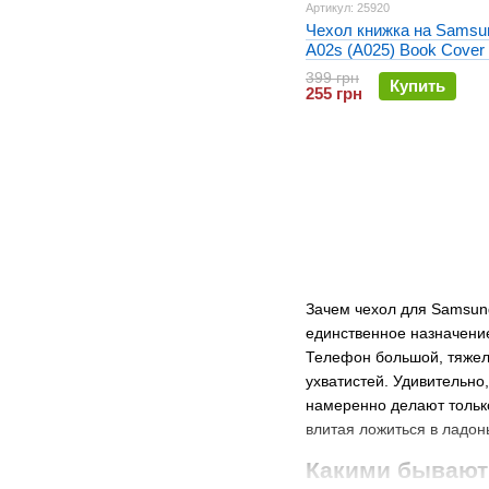
Артикул: 25920
Чехол книжка на Samsu
A02s (A025) Book Cover 
Shell Case Синий
399 грн
Купить
255 грн
Зачем чехол для Samsung
единственное назначение
Телефон большой, тяжелы
ухватистей. Удивительно
намеренно делают только
влитая ложиться в ладон
Какими бывают 