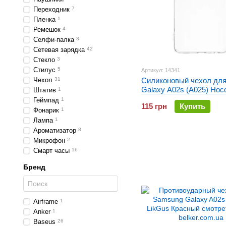
Переходник
7
Пленка
1
Ремешок
4
Селфи-палка
3
Сетевая зарядка
42
Стекло
3
Стилус
5
Артикул: 14341
Чехол
31
Силиконовый чехол дл
Galaxy A02s (A025) Hoco
Штатив
1
Прозрачный
Геймпад
1
115 грн
Купить
Фонарик
1
Лампа
1
Ароматизатор
8
Микрофон
2
Смарт часы
16
Бренд
Airframe
1
Anker
1
Baseus
26