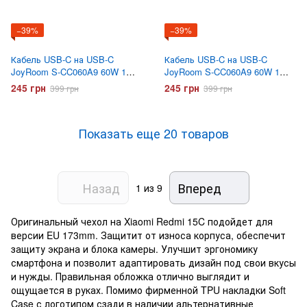
−39%
−39%
Кабель USB-C на USB-C
Кабель USB-C на USB-C
JoyRoom S-CC060A9 60W 1
JoyRoom S-CC060A9 60W 1
метр Черный
метр Белый
245 грн
245 грн
399 грн
399 грн
Показать еще 20 товаров
Назад
Вперед
1
из 9
Оригинальный чехол на Xiaomi Redmi 15C подойдет для
версии EU 173mm. Защитит от износа корпуса, обеспечит
защиту экрана и блока камеры. Улучшит эргономику
смартфона и позволит адаптировать дизайн под свои вкусы
и нужды. Правильная обложка отлично выглядит и
ощущается в руках. Помимо фирменной TPU накладки Soft
Case с логотипом сзади в наличии альтернативные