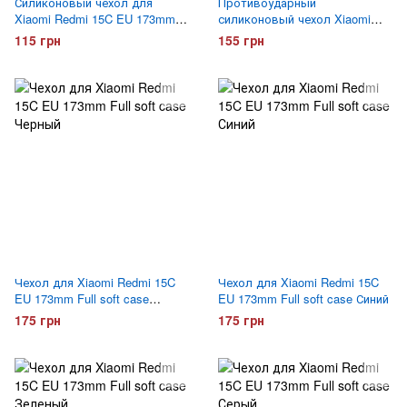
Силиконовый чехол для
Противоударный
Xiaomi Redmi 15C EU 173mm
силиконовый чехол Xiaomi
Hoco ультратонкий
Redmi 15C EU 173mm Gelius
115 грн
155 грн
Прозрачный
Proof Прозрачный
Чехол для Xiaomi Redmi 15C
Чехол для Xiaomi Redmi 15C
EU 173mm Full soft case
EU 173mm Full soft case Синий
Черный
175 грн
175 грн