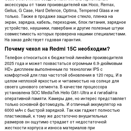
аксессуары от таких производителей как Hoco, Remax,
Gelius, G Case, Hard Defence, Optima, Tempered Glass и не
только. Также в продаже защитное стекло, пленка на
экран, зарядка, кабель, переходник, блок питания, зарядное
устройство, наушники, павербанк и другие полезные штуки
совместимость которых проверена нашими специалистами.
На заказ действует годовая гарантия.
Почему чехол на Redmi 15C необходим?
Телефон относиться к бюджетной линейке производителя
2025 года и может похвастаться огромным 6.9-дюймовым
HD+ дисплеем выполненным по технологии IPS с
комфортной для глаз частотой обновления в 120 герц. И в
целом неплохой яркостью и читаемостью на солнце для
своего ценового сегмента. В качестве процессора
установлена SOC MediaTek Helio G81-Ultra и 4 гигабайта
оперативной памяти. Камеры две, но интерес представляет
только основной фотомодуль. И отличный аккумулятор на
6000 мАч с быстрой зарядкой. Так как гаджет полностью
пластиковый, к тому же достаточно внушительных
размеров он ощутимо страдает от недостаточной
жесткости корпуса и износа материалов при