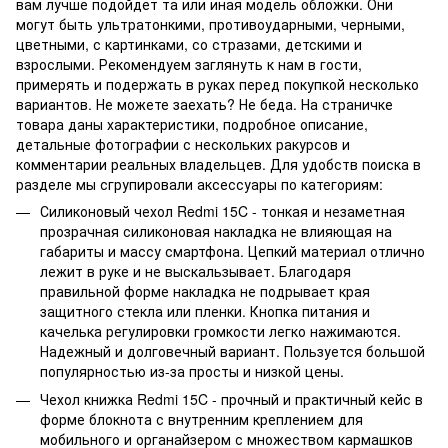
вам лучше подойдет та или иная модель обложки. Они
могут быть ультратонкими, противоударными, черными,
цветными, с картинками, со стразами, детскими и
взрослыми. Рекомендуем заглянуть к нам в гости,
примерять и подержать в руках перед покупкой несколько
вариантов. Не можете заехать? Не беда. На страничке
товара даны характеристики, подробное описание,
детальные фотографии с нескольких ракурсов и
комментарии реальных владельцев. Для удобств поиска в
разделе мы сгрупировали аксессуары по категориям:
Силиконовый чехол Redmi 15C - тонкая и незаметная
прозрачная силиконовая накладка не влияющая на
габариты и массу смартфона. Цепкий материал отлично
лежит в руке и не выскальзывает. Благодаря
правильной форме накладка не подрывает края
защитного стекла или пленки. Кнопка питания и
качелька регулировки громкости легко нажимаются.
Надежный и долговечный вариант. Пользуется большой
популярностью из-за просты и низкой цены.
Чехол книжка Redmi 15C - прочный и практичный кейс в
форме блокнота с внутренним креплением для
мобильного и органайзером с множеством кармашков