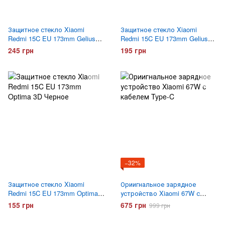
Защитное стекло Xiaomi
Защитное стекло Xiaomi
Redmi 15C EU 173mm Gelius
Redmi 15C EU 173mm Gelius
Pro 3D Черное
4D Черное
245 грн
195 грн
−32%
Защитное стекло Xiaomi
Ориигнальное зарядное
Redmi 15C EU 173mm Optima
устройство Xiaomi 67W с
3D Черное
кабелем Type-C
155 грн
675 грн
999 грн