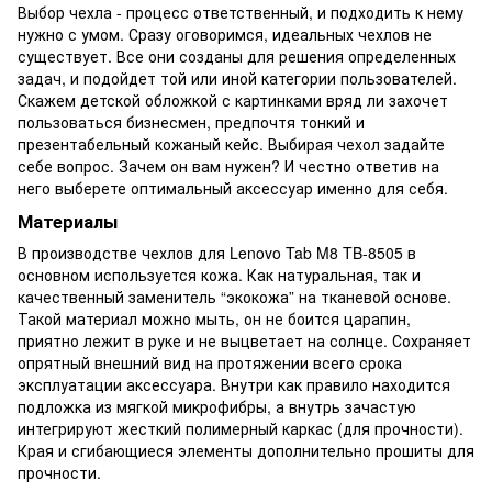
Выбор чехла - процесс ответственный, и подходить к нему
нужно с умом. Сразу оговоримся, идеальных чехлов не
существует. Все они созданы для решения определенных
задач, и подойдет той или иной категории пользователей.
Скажем детской обложкой с картинками вряд ли захочет
пользоваться бизнесмен, предпочтя тонкий и
презентабельный кожаный кейс. Выбирая чехол задайте
себе вопрос. Зачем он вам нужен? И честно ответив на
него выберете оптимальный аксессуар именно для себя.
Материалы
В производстве чехлов для Lenovo Tab M8 TB-8505 в
основном используется кожа. Как натуральная, так и
качественный заменитель “экокожа” на тканевой основе.
Такой материал можно мыть, он не боится царапин,
приятно лежит в руке и не выцветает на солнце. Сохраняет
опрятный внешний вид на протяжении всего срока
эксплуатации аксессуара. Внутри как правило находится
подложка из мягкой микрофибры, а внутрь зачастую
интегрируют жесткий полимерный каркас (для прочности).
Края и сгибающиеся элементы дополнительно прошиты для
прочности.