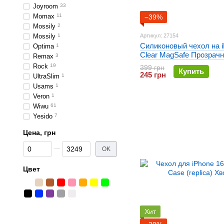
Joyroom
33
Momax
11
−39%
Mossily
2
Mossily
1
Артикул: 27154
Силиконовый чехол на i
Optima
1
Clear MagSafe Прозрач
Remax
3
Rock
19
399 грн
Купить
245 грн
UltraSlim
1
Usams
1
Veron
1
Wiwu
61
Yesido
7
Цена, грн
От Цена, грн
До Цена, грн
OK
Цвет
Хит