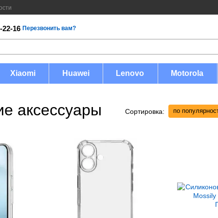
ости
-22-16
Перезвонить вам?
Xiaomi
Huawei
Lenovo
Motorola
ие аксессуары
по популярнос
Сортировка: