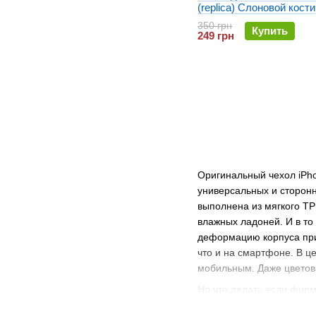
(replica) Слоновой кости
350 грн
Купить
249 грн
Оригинальный чехол iPho
универсальных и сторон
выполнена из мягкого TP
влажных ладоней. И в то
деформацию корпуса при 
что и на смартфоне. В ц
мобильным. Даже цветова
Но что делать если фир
брендов. В наличии аксес