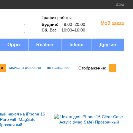
Вход
График работы:
Мой заказ
Будние:
9:00–20:00
Сб, Вс:
10:00–16:00
Oppo
Realme
Infinix
Другие
ти
сначала дешевле
по названию
Отображение: