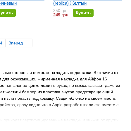
оричневый
(replica) Желтый
350 грн
Купить
Купить
249 грн
4
Вперед
льные стороны и помогает сгладить недостатки. В отличии от
ым для окружающих. Фирменная накладка для Айфон 16
ое напыление цепко лежит в руках, не выскальзывает даже из
меет жесткий бампер из пластика внутри предотвращающий
 и пыли попасть под крышку. Сзади яблочко на своем месте,
йства, сразу видно что в Apple разрабатывали его вместе с
ь приходят сертифицированные накладки и книжки от других
d Defence, Silicone case и других популярных производителей