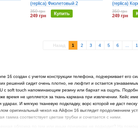
(replica) Фиолетовый 2
(replica) К
350 грн
350 грн
Купить
249 грн
249 грн
Назад
1
2
3
4
5
6
...
1
ne 16 создан с учетом конструкции телефона, подчеркивает его си
них решений сидит очень плотно, не люфтит и остается узнаваем
U с soft touch напоминающим резину или бархат на ощупь. Подобн
 же время не цепляется за ткань кармана при извлечении. Кейс и
ударах. И мягкую тканевую подкладку, ворс которой не даст песку
елом оригинальный чехол на Айфон 16 выглядит продолжением устро
я гамма соответствует цветам трубки и сочетается с ними.
менная обложка по тем или иным причинам не подходит? На помощ
суары от Rock, Baseus, Remax, Gelius, Optima, LikGus, G Case, Har