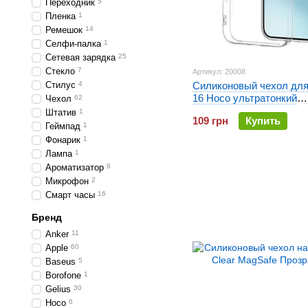
Переходник
5
Пленка
1
Ремешок
14
Селфи-палка
1
Сетевая зарядка
25
Стекло
7
Артикул: 20008
Стилус
4
Силиконовый чехол для
16 Hoco ультратонкий
Чехол
62
Прозрачный
Штатив
1
109 грн
Купить
Геймпад
1
Фонарик
1
Лампа
1
Ароматизатор
8
Микрофон
2
Смарт часы
16
Бренд
Anker
11
Apple
60
Baseus
5
Borofone
1
Gelius
30
Hoco
6