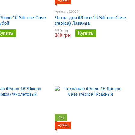
−29%
Артикул: 20003
Phone 16 Silicone Case
Чехол для iPhone 16 Silicone Case
лубой
(replica) Лаванда
350 грн
Купить
Купить
249 грн
Хит
−29%