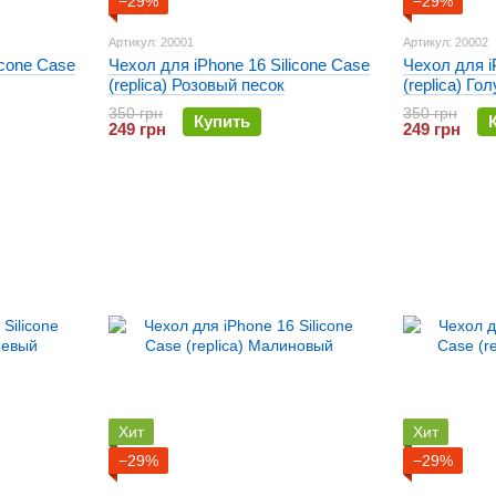
−29%
−29%
Артикул: 20001
Артикул: 20002
icone Case
Чехол для iPhone 16 Silicone Case
Чехол для i
(replica) Розовый песок
(replica) Го
350 грн
350 грн
Купить
249 грн
249 грн
Хит
Хит
−29%
−29%