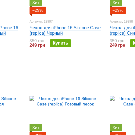
Хит
Хит
−29%
−29%
Артикул: 19997
Артикул: 19998
Phone 16
Чехол для iPhone 16 Silicone Case
Чехол для i
ный
(replica) Черный
(replica) Си
350 грн
350 грн
Купить
249 грн
249 грн
Хит
Хит