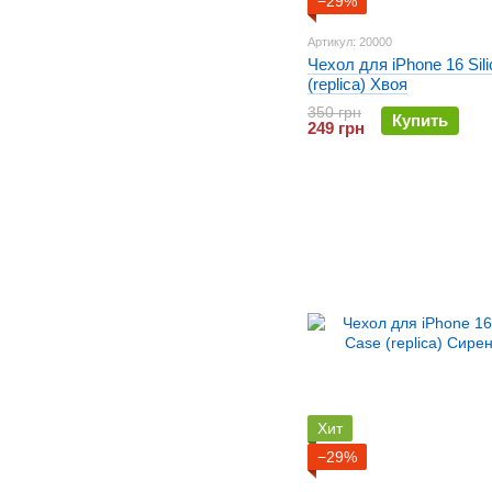
−29%
Артикул: 20000
Чехол для iPhone 16 Sil
(replica) Хвоя
350 грн
Купить
249 грн
Хит
−29%