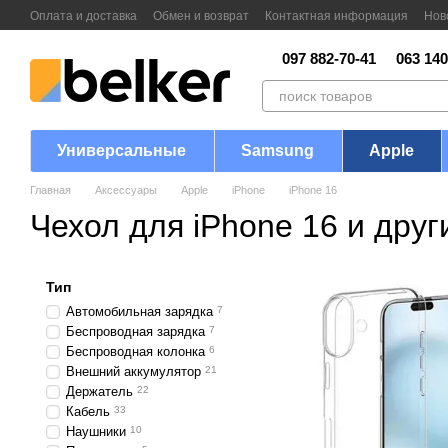
Перейти к основному контенту
Оплата и доставка
Обмен и возврат
Контактная информация
Нов
097 882-70-41
063 140
Универсальные
Samsung
Apple
Главная
Аксессуары
Apple
iPhone
iPhone 16
Чехол для iPhone 16 и друг
Тип
Автомобильная зарядка
7
Беспроводная зарядка
7
Беспроводная колонка
6
Внешний аккумулятор
21
Держатель
22
Кабель
33
Наушники
10