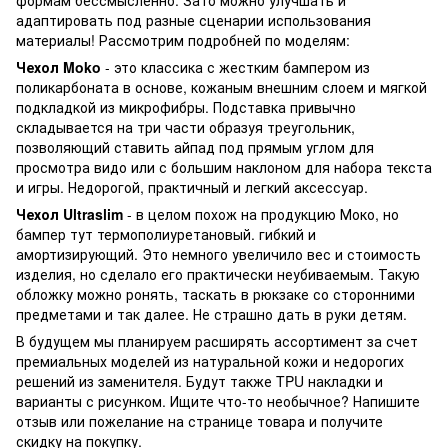
адаптировать под разные сценарии использования
материалы! Рассмотрим подробней по моделям:
Чехол Moko
- это классика с жестким бампером из
поликарбоната в основе, кожаным внешним слоем и мягкой
подкладкой из микрофибры. Подставка привычно
складывается на три части образуя треугольник,
позволяющий ставить айпад под прямым углом для
просмотра видо или с большим наклоном для набора текста
и игры. Недорогой, практичный и легкий аксессуар.
Чехол Ultraslim
- в целом похож на продукцию Моко, но
бампер тут термополиуретановый. гибкий и
амортизирующий. Это немного увеличило вес и стоимость
изделия, но сделало его практически неубиваемым. Такую
обложку можно ронять, таскать в рюкзаке со сторонними
предметами и так далее. Не страшно дать в руки детям.
В будущем мы планируем расширять ассортимент за счет
премиальных моделей из натуральной кожи и недорогих
решений из заменителя. Будут также TPU накладки и
варианты с рисунком. Ищите что-то необычное? Напишите
отзыв или пожелание на странице товара и получите
скидку на покупку.