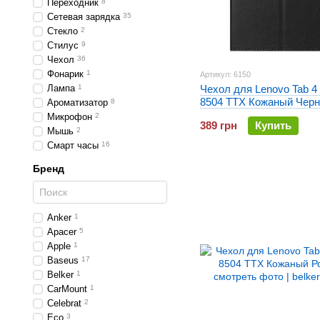
Переходник
8
Сетевая зарядка
35
Стекло
2
Стилус
9
Чехол
36
Фонарик
1
Артикул: 6150
Лампа
1
Чехол для Lenovo Tab 4 
8504 TTX Кожаный Чер
Ароматизатор
8
Микрофон
2
389 грн
Купить
Мышь
2
Смарт часы
16
Бренд
Anker
1
Apacer
5
Apple
1
Baseus
17
Belker
1
CarMount
1
Celebrat
2
Eco
3