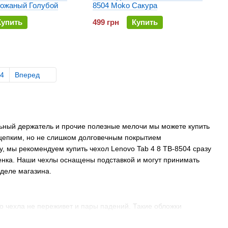
кожаный Голубой
8504 Moko Сакура
Купить
499 грн
Купить
4
Вперед
ильный держатель и прочие полезные мелочи мы можете купить
 цепким, но не слишком долговечным покрытием
, мы рекомендуем купить чехол Lenovo Tab 4 8 TB-8504 сразу
ленка. Наши чехлы оснащены подставкой и могут принимать
деле магазина.
о чехла не переживет и пары падений. Такие обложки
йствий (удары, потертости, царапины). У наших чехлов-книжек