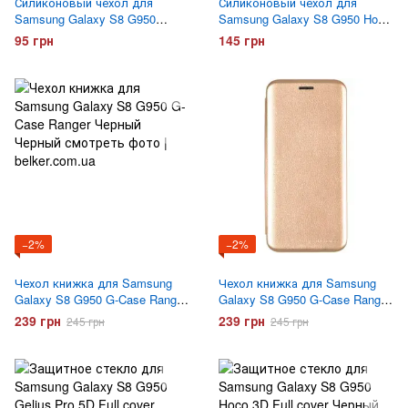
Силиконовый чехол для
Силиконовый чехол для
Samsung Galaxy S8 G950
Samsung Galaxy S8 G950 Hoco
прозрачный
Air Case прозрачный
95 грн
145 грн
−2%
−2%
Чехол книжка для Samsung
Чехол книжка для Samsung
Galaxy S8 G950 G-Case Ranger
Galaxy S8 G950 G-Case Ranger
Черный
Золотой
239 грн
239 грн
245 грн
245 грн