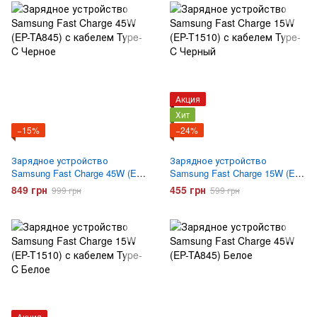
Акция
Хит
−15%
−24%
Зарядное устройство
Зарядное устройство
Samsung Fast Charge 45W (EP-
Samsung Fast Charge 15W (EP-
TA845) с кабелем Type-C
T1510) с кабелем Type-C
849 грн
455 грн
999 грн
599 грн
Черное
Черный
Акция