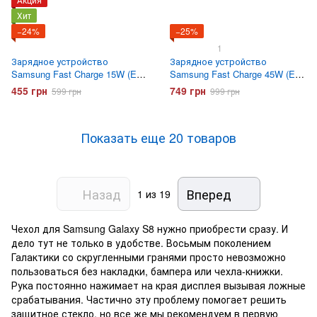
Хит
−24%
−25%
1
Зарядное устройство
Зарядное устройство
Samsung Fast Charge 15W (EP-
Samsung Fast Charge 45W (EP-
T1510) с кабелем Type-C
TA845) Белое
455 грн
749 грн
599 грн
999 грн
Белое
Показать еще 20 товаров
Назад
Вперед
1
из 19
Чехол для Samsung Galaxy S8 нужно приобрести сразу. И
дело тут не только в удобстве. Восьмым поколением
Галактики со скругленными гранями просто невозможно
пользоваться без накладки, бампера или чехла-книжки.
Рука постоянно нажимает на края дисплея вызывая ложные
срабатывания. Частично эту проблему помогает решить
защитное стекло, но все же мы рекомендуем в первую