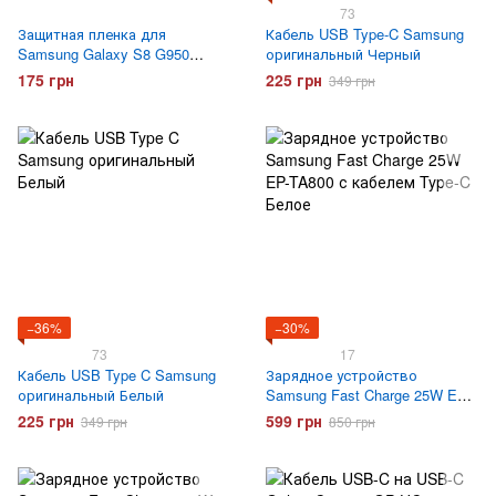
73
Защитная пленка для
Кабель USB Type-C Samsung
Samsung Galaxy S8 G950
оригинальный Черный
Optima
175 грн
225 грн
349 грн
−36%
−30%
73
17
Кабель USB Type C Samsung
Зарядное устройство
оригинальный Белый
Samsung Fast Charge 25W EP-
TA800 с кабелем Type-C Белое
225 грн
599 грн
349 грн
850 грн