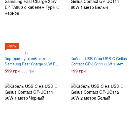
−30%
17
Зарядное устройство
Кабель USB-C на USB-C Gelius
Samsung Fast Charge 25W EP-
Contact GP-UC111 60W 1 метр
TA800 с кабелем Type-C
Белый
599 грн
199 грн
850 грн
Черное