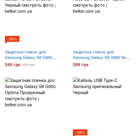
−30%
Защитное стекло для
Защитное стекло для
Samsung Galaxy S8 G950
Samsung Galaxy S8 G950 Hoco
Gelius Pro 5D Full cover Черное
3D Full cover Черное
349 грн
299 грн
499 грн
−36%