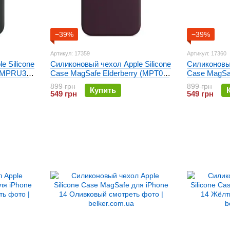
−39%
−39%
Артикул: 17359
Артикул: 17360
e Silicone
Силиконовый чехол Apple Silicone
Силиконовый
 (MPRU3)
Case MagSafe Elderberry (MPT03)
Case MagSaf
для iPhone 14
(MPRX3) дл
899 грн
899 грн
Купить
549 грн
549 грн