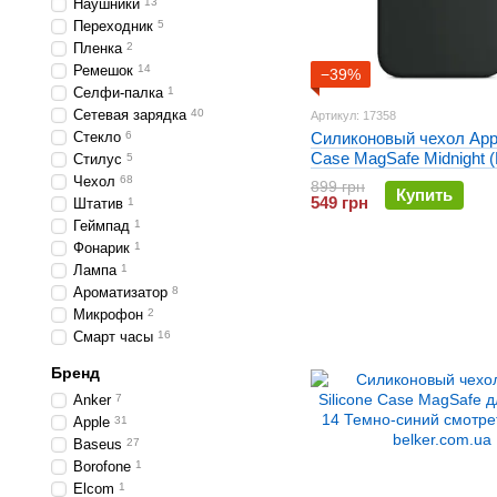
Наушники
13
Переходник
5
Пленка
2
Ремешок
14
−39%
Селфи-палка
1
Сетевая зарядка
40
Артикул: 17358
Стекло
6
Силиконовый чехол Appl
Case MagSafe Midnight
Стилус
5
для iPhone 14
Чехол
68
899 грн
Купить
549 грн
Штатив
1
Геймпад
1
Фонарик
1
Лампа
1
Ароматизатор
8
Микрофон
2
Смарт часы
16
Бренд
Anker
7
Apple
31
Baseus
27
Borofone
1
Elcom
1