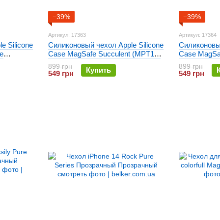
−39%
−39%
Артикул: 17363
Артикул: 17364
e Silicone
Силиконовый чехол Apple Silicone
Силиконовый
e
Case MagSafe Succulent (MPT13)
Case MagSa
для iPhone 14
для iPhone 
899 грн
899 грн
Купить
549 грн
549 грн