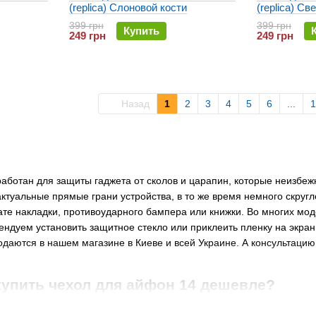
(replica) Слоновой кости
(replica) С
399 грн
399 грн
Купить
249 грн
249 грн
Назад
1
2
3
4
5
6
...
1
работан для защиты гаджета от сколов и царапин, которые неизбеж
ктуальные прямые грани устройства, в то же время немного скругл
е накладки, противоударного бампера или книжки. Во многих моде
ендуем установить защитное стекло или приклеить пленку на экран
даются в нашем магазине в Киеве и всей Украине. А консультацию
купить чехол для айфон 14 дешевле?
цены и скорости предлагают украинские интернет магазины, напр