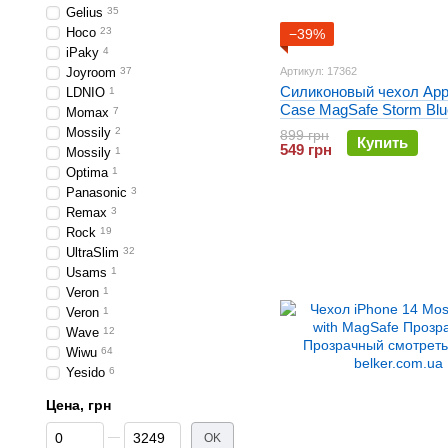
Gelius
35
Hoco
23
−39%
iPaky
4
Joyroom
37
Артикул: 17362
Силиконовый чехол Appl
LDNIO
1
Case MagSafe Storm Blu
Momax
7
(MPRV3) для iPhone 14
Mossily
2
899 грн
Купить
549 грн
Mossily
1
Optima
1
Panasonic
3
Remax
3
Rock
19
UltraSlim
32
Usams
1
Veron
1
Veron
1
Wave
12
Wiwu
64
Yesido
6
Цена, грн
От Цена, грн
До Цена, грн
OK