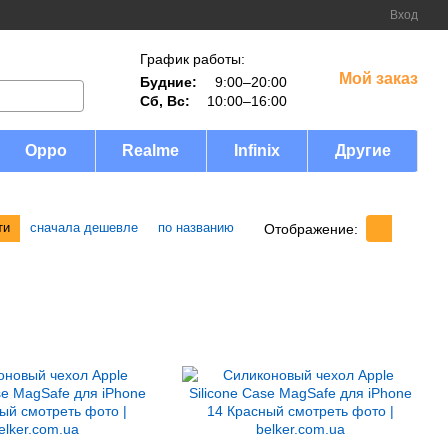
Вход
График работы:
Мой заказ
Будние:
9:00–20:00
Сб, Вс:
10:00–16:00
Oppo
Realme
Infinix
Другие
ти
сначала дешевле
по названию
Отображение: