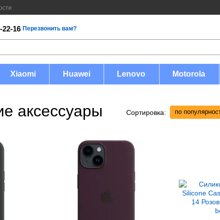
ости
-22-16
Перезвонить вам?
Xiaomi
Huawei
Lenovo
Motorola
ие аксессуары
по популярнос
Сортировка: