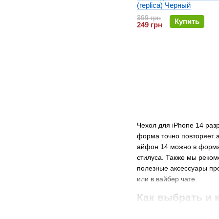
(replica) Черный
399 грн
Купить
249 грн
Чехол для iPhone 14 раз
форма точно повторяет а
айфон 14 можно в формат
стилуса. Также мы реком
полезные аксессуары про
или в вайбер чате.
Как выбрать и 
Идеальное соотношение 