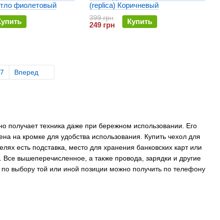
ветло фиолетовый
(replica) Коричневый
399 грн
Купить
Купить
249 грн
7
Вперед
но получает техника даже при бережном использовании. Его
ена на кромке для удобства использования. Купить чехол для
лях есть подставка, место для хранения банковских карт или
. Все вышеперечисленное, а также провода, зарядки и другие
 по выбору той или иной позиции можно получить по телефону
имер наш. Мы продаем чехлы для iPhone 14 по оптовым ценам