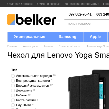
Перейти к основному контенту
Оплата и доставка
Обмен и возврат
Контактная информация
Нов
097 882-70-41
063 140
Универсальные
Samsung
Apple
Главная
Аксессуары
Lenovo
Планшеты Lenovo
Lenovo Yoga Smar
Чехол для Lenovo Yoga Smar
Тип
Автомобильная зарядка
18
Беспроводная колонка
8
Внешний аккумулятор
12
Держатель
8
Кабель
40
Карта памяти
6
Наушники
41