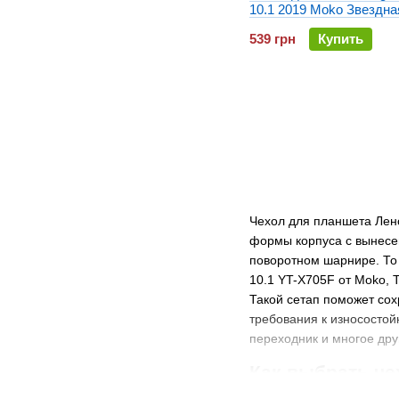
10.1 2019 Moko Звездна
539 грн
Купить
Чехол для планшета Лено
формы корпуса с вынесе
поворотном шарнире. То 
10.1 YT-X705F от Moko, 
Такой сетап поможет сох
требования к износостой
переходник и многое дру
Как выбрать чех