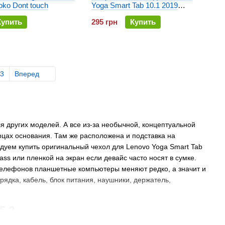
oko Dont touch
Yoga Smart Tab 10.1 2019
Tempered Glass Pro
Купить
295 грн
Купить
3
Вперед
я других моделей. А все из-за необычной, концептуальной
цах основания. Там же расположена и подставка на
дуем купить оригинальный чехол для Lenovo Yoga Smart Tab
ss или пленкой на экран если девайс часто носят в сумке.
т телефонов планшетные компьютеры меняют редко, а значит и
рядка, кабель, блок питания, наушники, держатель,
5 ?