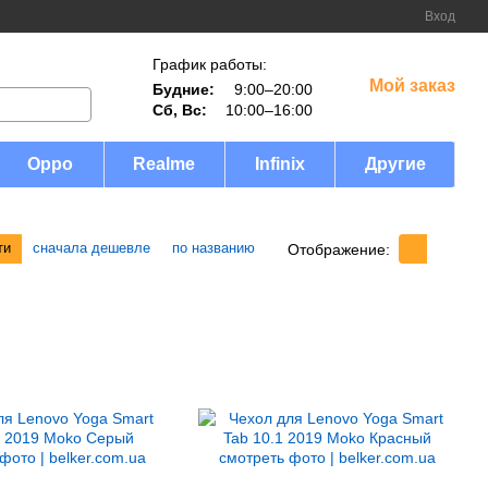
Вход
График работы:
Мой заказ
Будние:
9:00–20:00
Сб, Вс:
10:00–16:00
Oppo
Realme
Infinix
Другие
ти
сначала дешевле
по названию
Отображение: