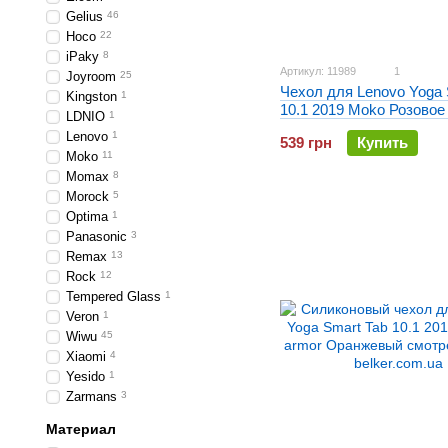
Gelius
46
Hoco
22
iPaky
8
Артикул: 11989
1
Joyroom
25
Чехол для Lenovo Yoga 
Kingston
1
10.1 2019 Moko Розовое
LDNIO
1
Lenovo
1
539 грн
Купить
Moko
11
Momax
8
Morock
5
Optima
1
Panasonic
3
Remax
13
Rock
12
Tempered Glass
1
Veron
1
Wiwu
45
Xiaomi
4
Yesido
1
Zarmans
3
Материал