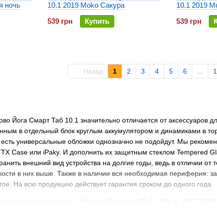
я ночь
10.1 2019 Moko Сакура
10.1 2019 M
539 грн
Купить
539 грн
Назад
1
2
3
4
5
6
...
1
во Йога Смарт Таб 10.1 значительно отличается от аксессуаров дл
нным в отдельный блок круглым аккумулятором и динамиками в тор
есть универсальные обложки однозначно не подойдут. Мы рекомен
TTX Case или iPaky. И дополнить их защитным стеклом Tempered Gla
ранить внешний вид устройства на долгие годы, ведь в отличии о
кости в них выше. Также в наличии вся необходимая периферия: за
гое. На всю продукцию действует гарантия сроком до одного года.
ол для Lenovo Yoga Smart Tab 10.1 YT-X70