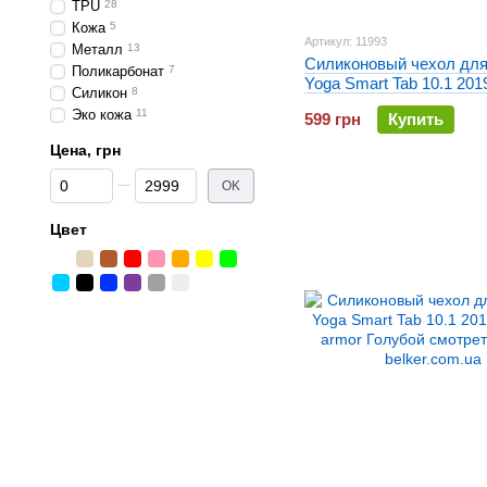
TPU
28
Кожа
5
Артикул: 11993
Металл
13
Силиконовый чехол для
Поликарбонат
7
Yoga Smart Tab 10.1 2019
Силикон
8
armor Оранжевый
Эко кожа
11
599 грн
Купить
Цена, грн
От Цена, грн
До Цена, грн
OK
Цвет