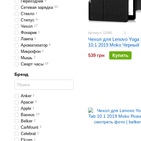
Переходник
4
Сетевая зарядка
33
Стекло
1
Стилус
9
Чехол
27
Фонарик
1
Артикул: 11985
1
Лампа
1
Чехол для Lenovo Yoga 
10.1 2019 Moko Черный
Ароматизатор
8
Микрофон
2
539 грн
Купить
Мышь
2
Смарт часы
16
Бренд
Anker
1
Apacer
5
Apple
1
Baseus
15
Belker
2
CarMount
2
Celebrat
2
Elcom
1