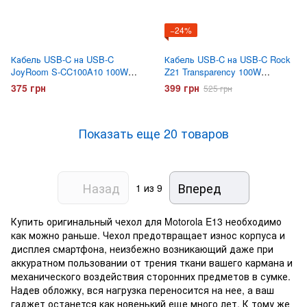
−24%
Кабель USB-C на USB-C
Кабель USB-C на USB-C Rock
JoyRoom S-CC100A10 100W
Z21 Transparency 100W
1.2 метра Белый
Черный
375 грн
399 грн
525 грн
Показать еще 20 товаров
Назад
Вперед
1
из 9
Купить оригинальный чехол для Motorola E13 необходимо
как можно раньше. Чехол предотвращает износ корпуса и
дисплея смартфона, неизбежно возникающий даже при
аккуратном пользовании от трения ткани вашего кармана и
механического воздействия сторонних предметов в сумке.
Надев обложку, вся нагрузка переносится на нее, а ваш
гаджет останется как новенький еще много лет. К тому же