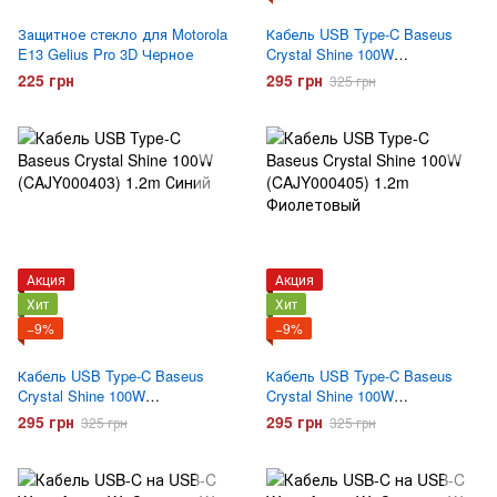
Защитное стекло для Motorola
Кабель USB Type-C Baseus
E13 Gelius Pro 3D Черное
Crystal Shine 100W
(CAJY000401) 1.2m Черный
225 грн
295 грн
325 грн
Акция
Акция
Хит
Хит
−9%
−9%
Кабель USB Type-C Baseus
Кабель USB Type-C Baseus
Crystal Shine 100W
Crystal Shine 100W
(CAJY000403) 1.2m Синий
(CAJY000405) 1.2m
295 грн
295 грн
325 грн
325 грн
Фиолетовый