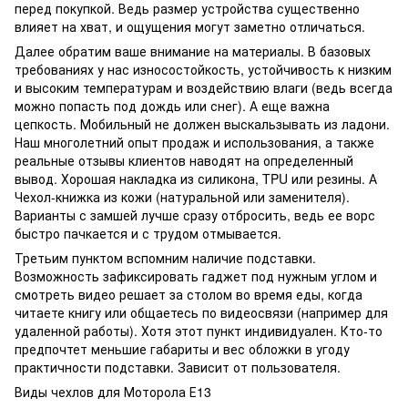
перед покупкой. Ведь размер устройства существенно
влияет на хват, и ощущения могут заметно отличаться.
Далее обратим ваше внимание на материалы. В базовых
требованиях у нас износостойкость, устойчивость к низким
и высоким температурам и воздействию влаги (ведь всегда
можно попасть под дождь или снег). А еще важна
цепкость. Мобильный не должен выскальзывать из ладони.
Наш многолетний опыт продаж и использования, а также
реальные отзывы клиентов наводят на определенный
вывод. Хорошая накладка из силикона, TPU или резины. А
Чехол-книжка из кожи (натуральной или заменителя).
Варианты с замшей лучше сразу отбросить, ведь ее ворс
быстро пачкается и с трудом отмывается.
Третьим пунктом вспомним наличие подставки.
Возможность зафиксировать гаджет под нужным углом и
смотреть видео решает за столом во время еды, когда
читаете книгу или общаетесь по видеосвязи (например для
удаленной работы). Хотя этот пункт индивидуален. Кто-то
предпочтет меньшие габариты и вес обложки в угоду
практичности подставки. Зависит от пользователя.
Виды чехлов для Моторола Е13