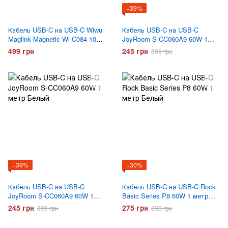
−39%
Кабель USB-C на USB-C Wiwu
Кабель USB-C на USB-C
Maglink Magnetic Wi-C084 100W
JoyRoom S-CC060A9 60W 1
1 метр Серый
метр Черный
499 грн
245 грн
399 грн
−39%
−30%
Кабель USB-C на USB-C
Кабель USB-C на USB-C Rock
JoyRoom S-CC060A9 60W 1
Basic Series P8 60W 1 метр
метр Белый
Белый
245 грн
275 грн
399 грн
395 грн