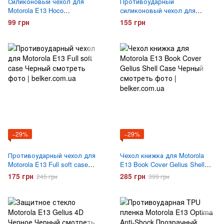
Силиконовый чехол для
Противоударный
Motorola E13 Hoco
силиконовый чехол для
ультратонкий
Motorola E13 Gelius Proof
99 грн
155 грн
−29%
−29%
Противоударный чехол для
Чехол книжка для Motorola
Motorola E13 Full soft case
E13 Book Cover Gelius Shell
Черный
Case Черный
175 грн
285 грн
245 грн
399 грн