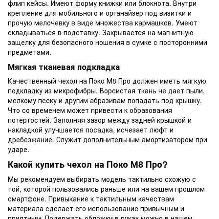
флип кейсы. Имеют форму книжки или блокнота. Внутри
крепление для мобильного и органайзер под визитки и
прочую мелочевку в виде множества кармашков. Умеют
складываться в подставку. Закрывается на магнитную
защелку для безопасного ношения в сумке с посторонними
предметами.
Мягкая тканевая подкладка
Качественный чехол на Поко М8 Про должен иметь мягкую
подкладку из микрофибры. Ворсистая ткань не дает пыли,
мелкому песку и другим абразивам попадать под крышку.
Что со временем может привести к образования
потертостей. Заполняя зазор между задней крышкой и
накладкой улучшается посадка, исчезает люфт и
дребезжание. Служит дополнительным амортизатором при
ударе.
Какой купить чехол на Поко М8 Про?
Мы рекомендуем выбирать модель тактильно схожую с
той, которой пользовались раньше или на вашем прошлом
смартфоне. Привыкание к тактильным качествам
материала сделает его использование привычным и
приятным. Подержать обложки в руках можно в нашем