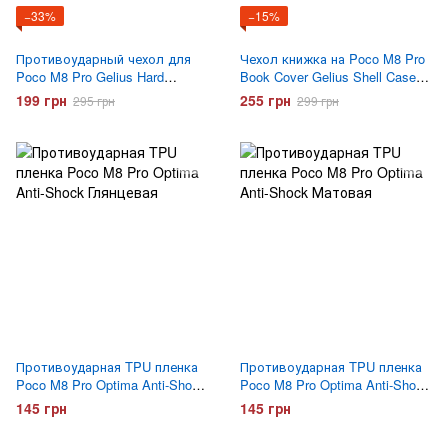
−33%
−15%
Противоударный чехол для
Чехол книжка на Poco M8 Pro
Poco M8 Pro Gelius Hard
Book Cover Gelius Shell Case
Defence PC Series Черный
Черный
199 грн
255 грн
295 грн
299 грн
Противоударная TPU пленка
Противоударная TPU пленка
Poco M8 Pro Optima Anti-Shock
Poco M8 Pro Optima Anti-Shock
Глянцевая
Матовая
145 грн
145 грн