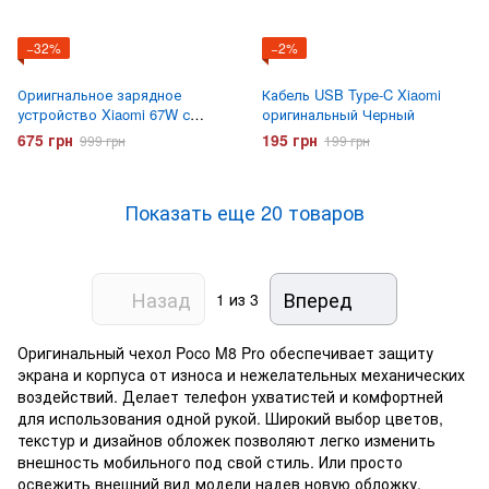
−32%
−2%
Ориигнальное зарядное
Кабель USB Type-C Xiaomi
устройство Xiaomi 67W с
оригинальный Черный
кабелем Type-C
675 грн
195 грн
999 грн
199 грн
Показать еще 20 товаров
Назад
Вперед
1
из 3
Оригинальный чехол Poco M8 Pro обеспечивает защиту
экрана и корпуса от износа и нежелательных механических
воздействий. Делает телефон ухватистей и комфортней
для использования одной рукой. Широкий выбор цветов,
текстур и дизайнов обложек позволяют легко изменить
внешность мобильного под свой стиль. Или просто
освежить внешний вид модели надев новую обложку.