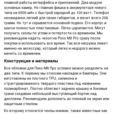
плавной работы интерфейса и приложений. Два модуля
основных камер. Но главная фишка в аккумуляторе нового
типа на 6500 мАч с быстрой зарядкой до 100 ватт. Телефон
неожиданно легкий для своих габаритов, и весит всего 206
грамм. Но тут и скрывается основной подвох. Его корпус и
шасси полностью пластиковые. Легко царапаются. Могут
получать сколы по углам и потертости со временем. Мы
рекомендуем надеть чехол на Poco M8 Pro сразу после
покупки и использовать все время. Так вся нагрузка ляжет
именно на аксессуар, который легко и недорого можно
менять со временем.
Конструкция и материалы
Все обложки для Поко М8 Про условно можно разделить на
два типа. К первому мы относим накладки и бамперы. Они
изготовлены из плотного TPU, силикона и
структурированного твердого пластика под названием
поликарбонат. Плотно облегают заднюю крышку и боковые
грани создавая небольшой выступающий бортик над
дисплеем. Рекомендуем дополнять их пленкой на экран или
защитным стеклом.
Ко второму относится чехлы-книжки, также известные как