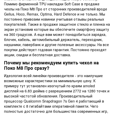
Помимо фирменной TPU накладки Soft Case в продаже
чехлы на Поко М8 Про от сторонних производителей вроде
Gelius, Hoco, Remax, Optima, Hard Defence и не только. Мы
постоянно привозим новинки учитывая отзывы реальных
покупателей. Также в продаже защитное стекло и пленка на
экран установив которые вы обеспечите смартфону защиту
на 360 градусов. А еще вам может понадобиться зарядка,
блочек, кабель, автомобильный держатель, переходник,
наушники, павербанк и другие полезные аксессуары. На все
покупки действует годовая гарантия. Постоянно проходят
акции, скидки и бесплатная доставка.
Почему мы рекомендуем купить чехол на
Поко М8 Про сразу?
Идеология всей линейки производителя - это наилучшие
возможные характеристики за минимальную цену. К
примеру тут установлен изогнутый по краям amoled
дисплей на 6.83 дюйма с разрешением 2772 на 1280 точек и
высокой частотой обновления. Производительный
процессор Qualcomm Snapdragon 7s Gen 4 работающий в
комплекте с 8 гигабайтами оперативной памяти. Чего
полностью достаточно для большинства современных игр,