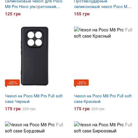
Силиконовый чехол для Poco
Противоударный
M8 Pro Hoco ультратонкий
силиконовый чехол Poco M8
Прозрачный
Pro Gelius Proof Прозрачный
125 грн
155 грн
−22%
−22%
Чехол на Poco M8 Pro Full soft
Чехол на Poco M8 Pro Full soft
case Черный
case Красный
175 грн
175 грн
225 грн
225 грн