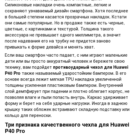
Силиконовые накладки очень компактные, легкие и
сохраняют узнаваемый дизайн смартфона. Хотя последнее
в большей степени касается прозрачных накладок. Кстати
они самые популярные. Но в продаже также есть черные,
цветные, с картинками и текстурой. Толщина такого
аксессуара не превышает одного миллиметра, а значит
после надевания его на трубку не придется заново
привыкать к форме девайса и менять хват.
Если ваш смартфон часто падает, с ним играют маленькие
дети или вы просто аккуратный человек и бережете свою
технику, вам подойдет
противоударный чехол для Huawei
P40 Pro
также называемый ударостойким бампером. В его
основе всегда лежит мягкая TPU накладка увеличенной
толщины усиленная пластиковым бампером. Внутренний
слой демпфирует при падении и плотно облегает корпус, не
позволяя влаге и пыли попасть внутрь. Каркас удерживает
форму и берет на себя ударные нагрузки. Иногда в заднюю
крышку таких обложек встраивают складную подставку или
кольцо для переноски.
Три признака качественного чехла для Huawei
P40 Pro