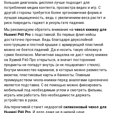
большая диагональ дисплея лучше подходит для
потребления медиа контента, просмотра видео и игр. С
другой стороны требуется более эргономичная форма и
лучшая защищенность, ведь с увеличением веса растет и
риск повредить гаджет в результате падения.
Мы рекомендуем обратить внимание на
чехол книжку для
Huawei P40 Pro
с подставкой. Во первых флип кейсы
достаточно прочные. Ведь благодаря двухслойной
конструкции и плотной крышке с армирующей пластиной
можно не боятся падений. Да и носить такую обложку в
сумке безопасно. Магнитная защелка не даст чехлу книжке
на Хуавей Р40 Про открыться, а значит посторонние
предметы не попадут внутрь (и не поцарапают стекло).
Внутри множество карманов, в которых можно разместить
визитки, пластиковые карты и банкноты. Главным
преимуществом чехла-книжки перед аналогами однозначно
является подставка. С ее помощью можно фиксировать
мобильный под необходимым углом и смотреть фильмы,
играть или работать без необходимости держать
устройство в руках.
Альтернативой станет недорогой
силиконовый чехол для
Huawei P40 Pro
. И дело даже не в низкой цене.