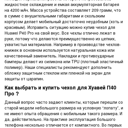
жидкостное охлаждение и емкая аккумуляторная батарея
на 4200 мАч. Масса устройства составляет 209 грамм, что
в сумме с внушительными габаритами и скользким
корпусом делает мобильный достаточно неудобным (хоть и
красивым). Исправить ситуацию можно купив чехол для
Huawei P40 Pro на свой вкус. Все чехлы отлично лежат в
руке, потому что делаются преимущественно из цепких,
ухватистых материалов. Например в производстве чехлов-
книжек в основном используется натуральная кожа или
качественный заменитель. Накладки и противоударные
бамперы делают из силикона или TPU (плотный эластичный
полимер). Наши специалисты рекомендуют дополнить
обложку защитным стеклом или пленкой на экран для
защиты от царапин.
Как выбрать и купить чехол для Хуавей П40
Про ?
Данный вопрос часто задают клиенты, которые перешли со
старой модели небольшого размера на условную “лопату”, и
не имеют опыта обращения с мобильным такого размера. И
да, действительно. На практике эксплуатация большого
телефона несколько отличается от компактного. Во первых