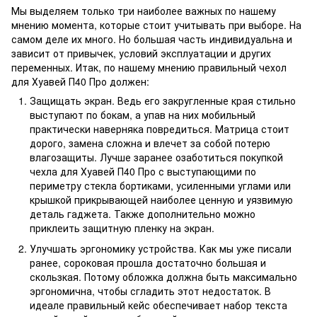
Мы выделяем только три наиболее важных по нашему
мнению момента, которые стоит учитывать при выборе. На
самом деле их много. Но большая часть индивидуальна и
зависит от привычек, условий эксплуатации и других
переменных. Итак, по нашему мнению правильный чехол
для Хуавей П40 Про должен:
Защищать экран. Ведь его закругленные края стильно
выступают по бокам, а упав на них мобильный
практически наверняка повредиться. Матрица стоит
дорого, замена сложна и влечет за собой потерю
влагозащиты. Лучше заранее озаботиться покупкой
чехла для Хуавей П40 Про с выступающими по
периметру стекла бортиками, усиленными углами или
крышкой прикрывающей наиболее ценную и уязвимую
деталь гаджета. Также дополнительно можно
приклеить защитную пленку на экран.
Улучшать эргономику устройства. Как мы уже писали
ранее, сороковая прошла достаточно большая и
скользкая. Потому обложка должна быть максимально
эргономична, чтобы сгладить этот недостаток. В
идеале правильный кейс обеспечивает набор текста