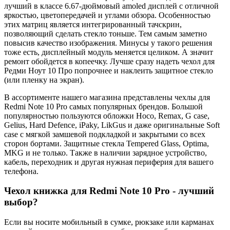
лучший в классе 6.67-дюймовый amoled дисплей с отличной
яркостью, цветопередачей и углами обзора. Особенностью
этих матриц является интегрированный тачскрин,
позволяющий сделать стекло тоньше. Тем самым заметно
повысив качество изображения. Минусы у такого решения
тоже есть, дисплейный модуль меняется целиком. А значит
ремонт обойдется в копеечку. Лучше сразу надеть чехол для
Редми Ноут 10 Про попрочнее и наклеить защитное стекло
(или пленку на экран).
В ассортименте нашего магазина представлены чехлы для
Redmi Note 10 Pro самых популярных брендов. Большой
популярностью пользуются обложки Hoco, Remax, G case,
Gelius, Hard Defence, iPaky, LikGus и даже оригинальные Soft
case с мягкой замшевой подкладкой и закрытыми со всех
сторон бортами. Защитные стекла Tempered Glass, Optima,
MKG и не только. Также в наличии зарядное устройство,
кабель, переходник и другая нужная периферия для вашего
телефона.
Чехол книжка для Redmi Note 10 Pro - лучший
выбор?
Если вы носите мобильный в сумке, рюкзаке или карманах