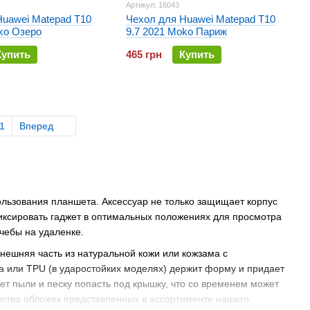
Артикул: 16043
Huawei Matepad T10
Чехол для Huawei Matepad T10
ko Озеро
9.7 2021 Moko Париж
Купить
465 грн
Купить
1
Вперед
льзования планшета. Аксессуар не только защищает корпус
фиксировать гаджет в оптимальных положениях для просмотра
чебы на удаленке.
нешняя часть из натуральной кожи или кожзама с
а или TPU (в ударостойких моделях) держит форму и придает
ет пыли и песку попасть под крышку, что со временем может
нства обложек представленных в ассортименте нашего