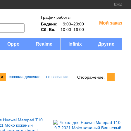
Вход
График работы:
Мой заказ
Будние:
9:00–20:00
Сб, Вс:
10:00–16:00
Oppo
Realme
Infinix
Другие
ти
сначала дешевле
по названию
Отображение: