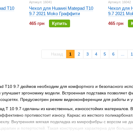
Артикул: 16041
Артикул: 16042
pad T10
Чехол для Huawei Matepad T10
Чехол для 
9.7 2021 Moko Граффити
9.7 2021 Mo
465 грн
Купить
465 грн
Назад
1
2
3
4
5
6
...
1
ad T10 9.7 дюймов необходим для комфортного и безопасного испо
 и улучшает эргономику модели. Встроенная подставка позволяет 
 соцсетях. Предусмотрен режим видеоконференции для работы и у
д Т 10 9.7 сделаны из качественных, износостойких материалов. В
ффективно противостоит износу. Каркас из жесткого поликарбонат
ехлу. Внутренняя мягкая подкладка из микрофибры с ворсом не да
царапин и потертостей. Такая конструкция характерна для больши