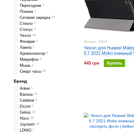
Переходник
3
Пленка
1
Сетевая зарядка
35
Стекло
2
Стилус
5
Чехол
49
Фонарик
1
Артикул: 16024
Лампа
1
Чехол для Huawei Mate
9.7 2021 Moko кожаный
Ароматизатор
8
Микрофон
2
445 грн
Купить
Мышь
2
Смарт часы
16
Бренд
Anker
1
Baseus
22
Celebrat
2
Elcom
1
Gelius
32
Hoco
23
Joyroom
16
LDNIO
1