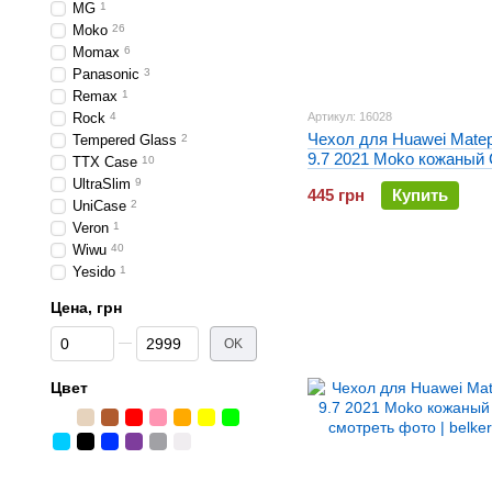
MG
1
Moko
26
Momax
6
Panasonic
3
Remax
1
Rock
4
Артикул: 16028
Чехол для Huawei Mate
Tempered Glass
2
9.7 2021 Moko кожаный
TTX Case
10
UltraSlim
9
445 грн
Купить
UniCase
2
Veron
1
Wiwu
40
Yesido
1
Цена, грн
От Цена, грн
До Цена, грн
OK
Цвет