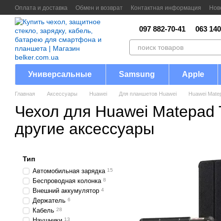
Перейти к основному контенту
Оплата и доставка
Обмен и возврат
Контактная информация
Нов
097 882-70-41
063 140
Универсальные
Samsung
Apple
Главная
Аксессуары
Huawei
Для планшетов Huawei
Huawei Matep
Чехол для Huawei Matepad 
другие аксессуары
Тип
Автомобильная зарядка
15
Беспроводная колонка
8
Внешний аккумулятор
4
Держатель
6
Кабель
28
Наушники
13