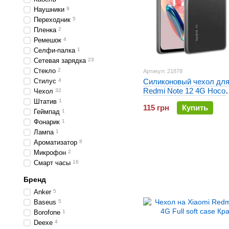
Наушники
9
Переходник
5
Пленка
2
Ремешок
4
Селфи-палка
1
Сетевая зарядка
23
Стекло
2
Артикул: 21878
Стилус
4
Силиконовый чехол для
Redmi Note 12 4G Hoco
Чехол
32
ультратонкий Прозрачн
Штатив
1
115 грн
Купить
Геймпад
1
Фонарик
1
Лампа
1
Ароматизатор
8
Микрофон
2
Смарт часы
16
Бренд
Anker
5
Baseus
5
Borofone
1
Deexe
4