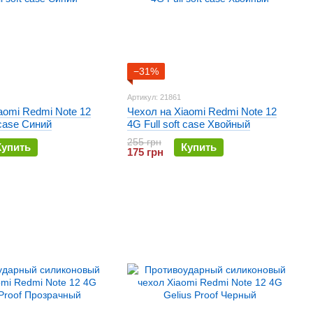
−31%
Артикул: 21861
aomi Redmi Note 12
Чехол на Xiaomi Redmi Note 12
 case Синий
4G Full soft case Хвойный
255 грн
Купить
Купить
175 грн