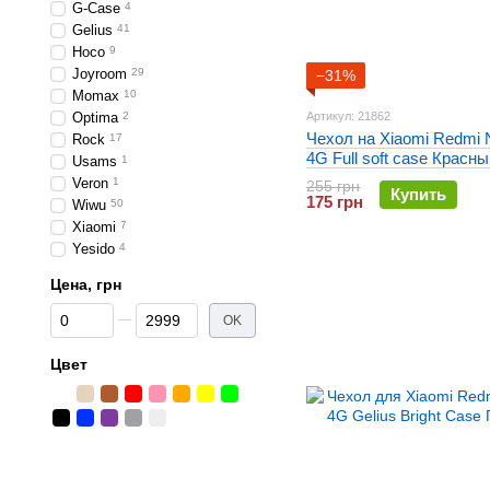
G-Case
4
Gelius
41
Hoco
9
Joyroom
29
−31%
Momax
10
Optima
2
Артикул: 21862
Чехол на Xiaomi Redmi 
Rock
17
4G Full soft case Красны
Usams
1
Veron
1
255 грн
Купить
175 грн
Wiwu
50
Xiaomi
7
Yesido
4
Цена, грн
От Цена, грн
До Цена, грн
OK
Цвет