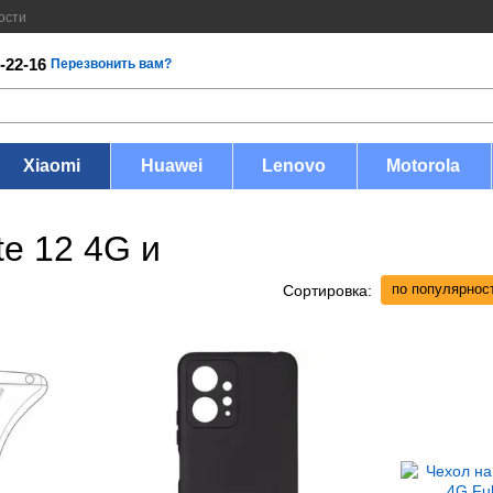
ости
-22-16
Перезвонить вам?
Xiaomi
Huawei
Lenovo
Motorola
te 12 4G и
по популярнос
Сортировка: