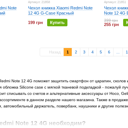
Артикул: 21858
Артикул: 21851
dmi Note
Чехол книжка Xiaomi Redmi Note
Чехол книжк
ний
12 4G G-Case Красный
Note 12 4G 
Shell Case 
399 грн
199 грн
Купить
255 грн
Назад
1
2
3
4
5
6
...
1
Redmi Note 12 4G поможет защитить смартфон от царапин, сколов 
 обложка Silicone case с мягкой тканевой подкладкой - пожалуй лу
оит списывать со счетов и альтернативные аксессуары от Hoco, Gel
ассортименте в данном разделе нашего магазина. Также в продаже 
я, автомобильный держатель, повербанк, наушники и другие поле
edmi Note 12 4G необходим?