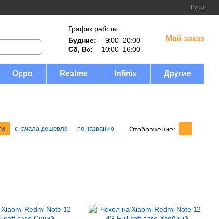
Вход
График работы:
Мой заказ
Будние:
9:00–20:00
Сб, Вс:
10:00–16:00
Oppo
Realme
Infinix
Другие
ти
сначала дешевле
по названию
Отображение: