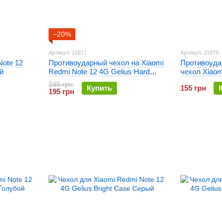
−20%
Артикул: 21877
Артикул: 21879
Note 12
Противоударный чехол на Xiaomi
Противоуда
й
Redmi Note 12 4G Gelius Hard
чехол Xiaom
Defence PC Series Черный
Gelius Proo
245 грн
Купить
155 грн
195 грн