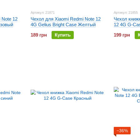
Артикул: 21871
Артикул: 21855
 Note 12
Чехол для Xiaomi Redmi Note 12
Чехол книжк
озовый
4G Gelius Bright Case Желтый
12 4G G-Ca
189 грн
Купить
199 грн
−36%