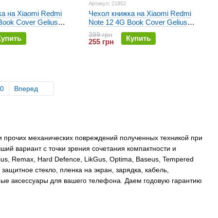
Артикул: 21852
а на Xiaomi Redmi
Чехол книжка на Xiaomi Redmi
Book Cover Gelius
Note 12 4G Book Cover Gelius
Черный
Shell Case Синий
399 грн
Купить
Купить
255 грн
0
Вперед
и прочих механических повреждений полученных техникой при
чший вариант с точки зрения сочетания компактности и
ius, Remax, Hard Defence, LikGus, Optima, Baseus, Tempered
защитное стекло, пленка на экран, зарядка, кабель,
зные аксессуары для вашего телефона. Даем годовую гарантию