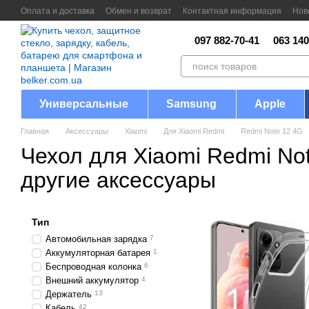
Перейти к основному контенту
Оплата и доставка
Обмен и возврат
Контактная информация
Нов
097 882-70-41
063 140
Универсальные
Samsung
Apple
Главная
Аксессуары
Xiaomi
Для Xiaomi Redmi
Redmi Note 12 4G
Чехол для Xiaomi Redmi No
другие аксессуары
Тип
Автомобильная зарядка
7
Аккумуляторная батарея
1
Беспроводная колонка
6
Внешний аккумулятор
4
Держатель
13
Кабель
42