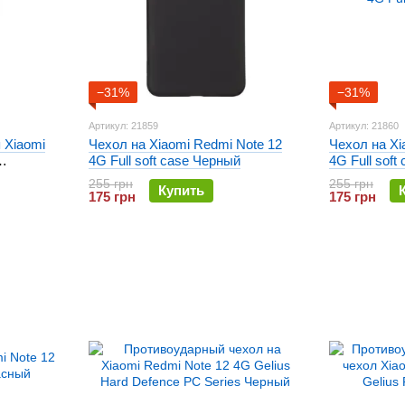
−31%
−31%
Артикул: 21859
Артикул: 21860
 Xiaomi
Чехол на Xiaomi Redmi Note 12
Чехол на Xi
4G Full soft case Черный
4G Full soft
ый
255 грн
255 грн
Купить
175 грн
175 грн