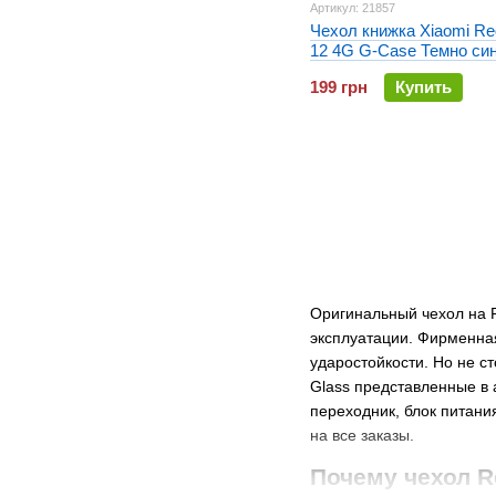
Артикул: 21857
Чехол книжка Xiaomi Re
12 4G G-Case Темно си
199 грн
Купить
Оригинальный чехол на 
эксплуатации. Фирменная
ударостойкости. Но не ст
Glass представленные в 
переходник, блок питани
на все заказы.
Почему чехол R