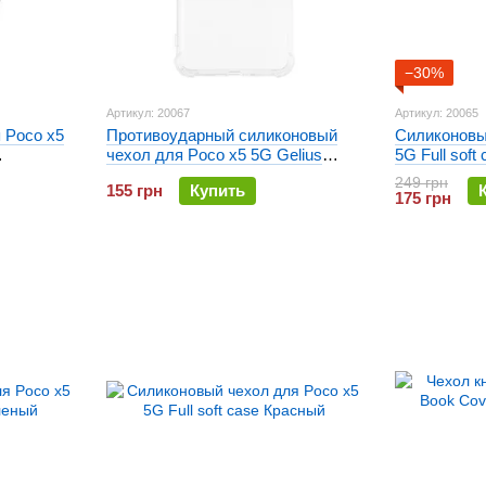
−30%
Артикул: 20067
Артикул: 20065
 Poco x5
Противоударный силиконовый
Силиконовы
чехол для Poco x5 5G Gelius
5G Full soft
Proof Прозрачный
249 грн
155 грн
Купить
175 грн