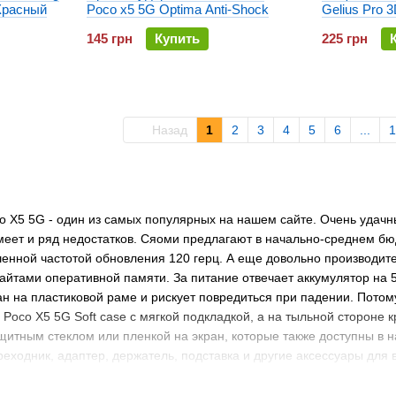
Красный
Poco x5 5G Optima Anti-Shock
Gelius Pro 
145 грн
Купить
225 грн
Назад
1
2
3
4
5
6
...
1
o X5 5G - один из самых популярных на нашем сайте. Очень удачн
имеет и ряд недостатков. Сяоми предлагают в начально-среднем 
шенной частотой обновления 120 герц. А еще довольно производи
байтами оперативной памяти. За питание отвечает аккумулятор на 5
ан на пластиковой раме и рискует повредиться при падении. Пото
 Poco X5 5G Soft case с мягкой подкладкой, а на тыльной стороне 
ащитным стеклом или пленкой на экран, которые также доступны в 
реходник, адаптер, держатель, подставка и другие аксессуары для 
хол для Poco X5 5G?