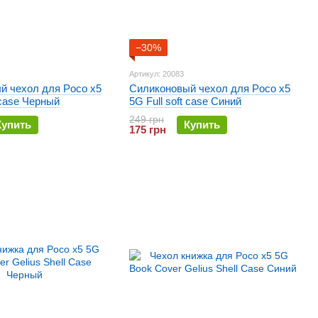
−30%
Артикул: 20083
й чехол для Poco x5
Силиконовый чехол для Poco x5
 case Черный
5G Full soft case Синий
249 грн
Купить
Купить
175 грн