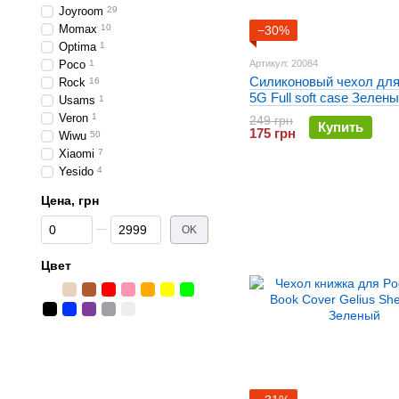
Joyroom
29
Momax
10
−30%
Optima
1
Poco
1
Артикул: 20084
Силиконовый чехол для
Rock
16
5G Full soft case Зелен
Usams
1
Veron
1
249 грн
Купить
175 грн
Wiwu
50
Xiaomi
7
Yesido
4
Цена, грн
От Цена, грн
До Цена, грн
OK
Цвет