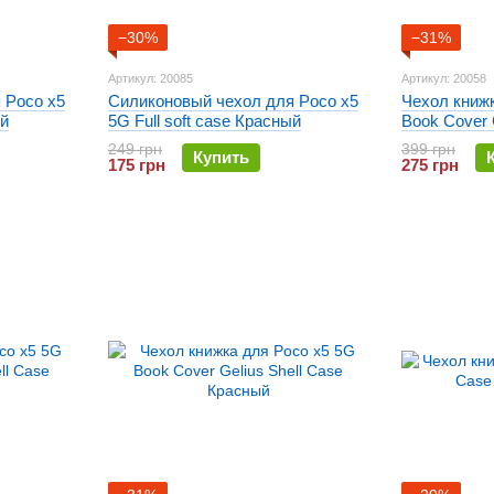
−30%
−31%
Артикул: 20085
Артикул: 20058
 Poco x5
Силиконовый чехол для Poco x5
Чехол книж
ый
5G Full soft case Красный
Book Cover 
Черный
249 грн
399 грн
Купить
175 грн
275 грн