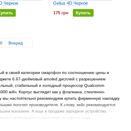
3D Черное
Gelius 4D Черное
Купить
175 грн
Купить
0
Вперед
ый в своей категории смартфон по соотношению цены и
бюджете 6.67-дюймовый amoled дисплей с разрешением
тельный, стабильный и холодный процессор Qualcomm
000 мАч. Корпус выглядит как у флагмана, стеклянно-
му мы настоятельно рекомендуем купить фирменную накладку
крышки логотип производителя. К слову, кейс рекомендуется
нашем магазине. А еще в продаже зарядное устройство,
вашего мобильного с гарантией до одного года.