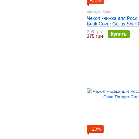
−31%
Артикул: 20060
Чехол книжка для Poco
Book Cover Gelius Shell
Зеленый
399 грн
Купить
275 грн
−20%