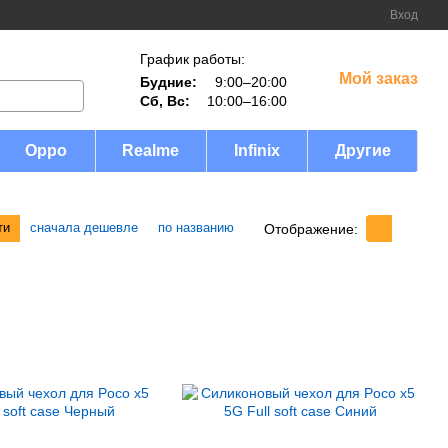
Вход
График работы:
Мой заказ
Будние:
9:00–20:00
Сб, Вс:
10:00–16:00
Oppo
Realme
Infinix
Другие
ти
сначала дешевле
по названию
Отображение: