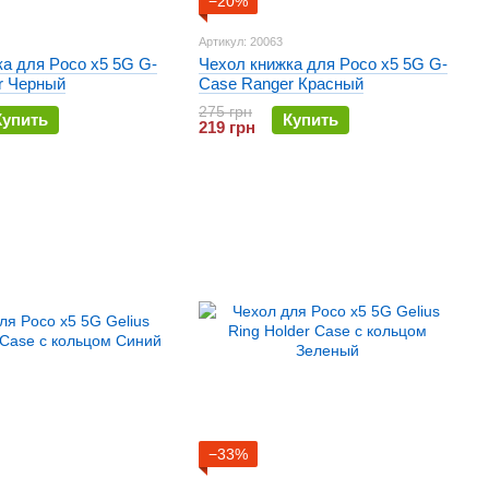
−20%
Артикул: 20063
а для Poco x5 5G G-
Чехол книжка для Poco x5 5G G-
r Черный
Case Ranger Красный
275 грн
Купить
Купить
219 грн
−33%