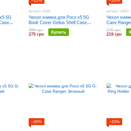
−31%
−20%
Артикул: 20061
Артикул: 20062
 x5 5G
Чехол книжка для Poco x5 5G
Чехол книжк
 Case
Book Cover Gelius Shell Case
Case Range
Красный
399 грн
275 грн
Купить
275 грн
219 грн
−20%
−33%