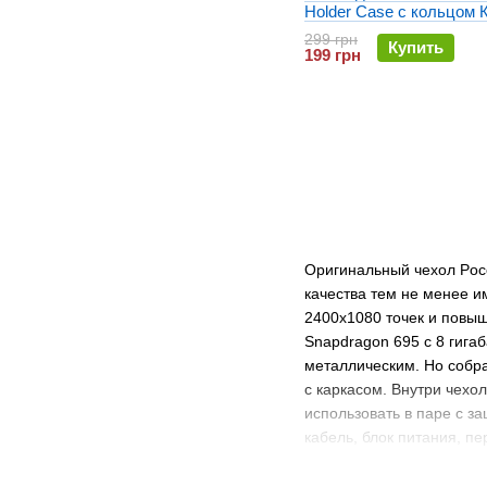
Holder Case с кольцом 
299 грн
Купить
199 грн
Оригинальный чехол Poc
качества тем не менее 
2400x1080 точек и повы
Snapdragon 695 с 8 гига
металлическим. Но собр
с каркасом. Внутри чехол
использовать в паре с з
кабель, блок питания, пе
Как выбрать че