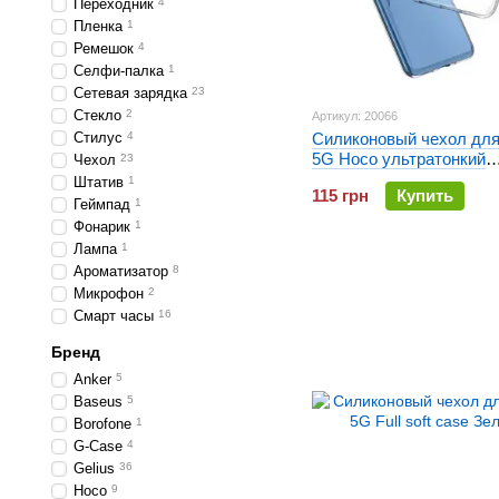
Переходник
4
Пленка
1
Ремешок
4
Селфи-палка
1
Сетевая зарядка
23
Стекло
2
Артикул: 20066
Стилус
4
Силиконовый чехол для
5G Hoco ультратонкий
Чехол
23
Прозрачный
Штатив
1
115 грн
Купить
Геймпад
1
Фонарик
1
Лампа
1
Ароматизатор
8
Микрофон
2
Смарт часы
16
Бренд
Anker
5
Baseus
5
Borofone
1
G-Case
4
Gelius
36
Hoco
9