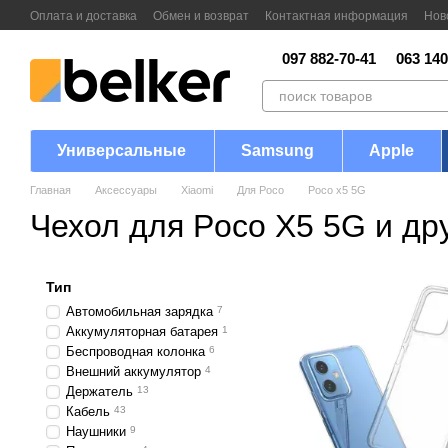
Перейти к основному контенту
Оплата и доставка
Обмен и возврат
Контактная информация
Нов
097 882-70-41
063 140
Универсальные
Samsung
Apple
Главная
Аксессуары
Xiaomi
Для Poco
Poco x5 5G
Чехол для Poco X5 5G и др
Тип
Автомобильная зарядка
7
Аккумуляторная батарея
1
Беспроводная колонка
6
Внешний аккумулятор
4
Держатель
13
Кабель
43
Наушники
9