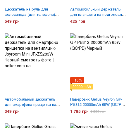
Держатель на руль для
Автомобильный держатель
велосипеда (для телефона)
для планшета на подголовник
Baseus Quick to take cycling
Wiwu CH017 Белый
549 грн
425 грн
Holder Черный
−10%
20000 mAh
Автомобильный держатель
Павербанк Gelius Veyron GP-
для смартфона прищепка на
PB312 20000mAh 65W (QC/PD)
вентиляцию Joyroom Mini JR-
Черный
349 грн
1 795 грн
1 999 грн
ZS283W