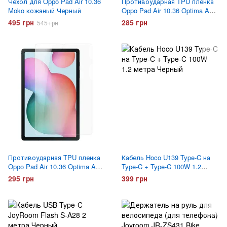
Чехол для Oppo Pad Air 10.36
Противоударная TPU пленка
Moko кожаный Черный
Oppo Pad Air 10.36 Optima Anti-
Shock Глянцевая
495 грн
285 грн
545 грн
Противоударная TPU пленка
Кабель Hoco U139 Type-C на
Oppo Pad Air 10.36 Optima Anti-
Type-C + Type-C 100W 1.2
Shock Матовая
метра Черный
295 грн
399 грн