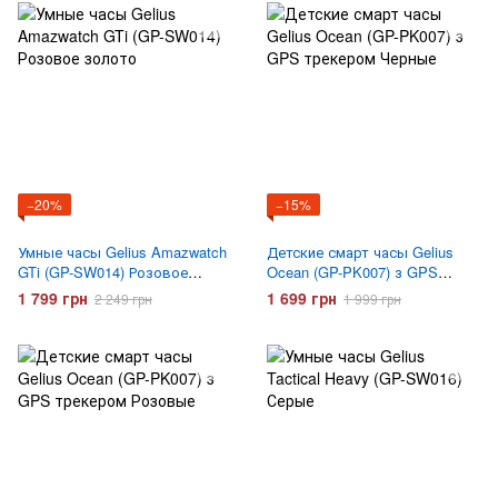
−20%
−15%
Умные часы Gelius Amazwatch
Детские смарт часы Gelius
GTi (GP-SW014) Розовое
Ocean (GP-PK007) з GPS
золото
трекером Черные
1 799 грн
1 699 грн
2 249 грн
1 999 грн