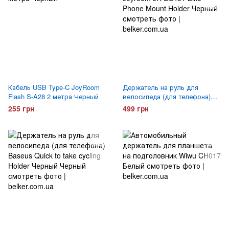
Кабель USB Type-C JoyRoom
Держатель на руль для
Flash S-A28 2 метра Черный
велосипеда (для телефона)
Joyroom JR-ZS431 Bike Phone
255 грн
499 грн
Mount Holder