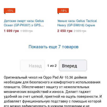
−15%
−18%
Детские смарт часы Gelius
Умные часы Gelius Tactical
Ocean (GP-PK007) з GPS
Heavy (GP-SW016) Серые
трекером Розовые
1 699 грн
2 450 грн
1 999 грн
2 999 грн
Показать еще 7 товаров
Назад
Вперед
1
из 2
Оригинальный чехол на Oppo Pad Air 10.36 дюймов
необходим для безопасного и комфортного использования
планшета. Обеспечивает защиту от нежелательных
механических воздействий и износа. Делает гаджет
удобней за счет цепкой, приятной на ощупь поверхности. И
добавляет функциональную подставку с помощью которой
его можно зафиксировать в нужном положении и не