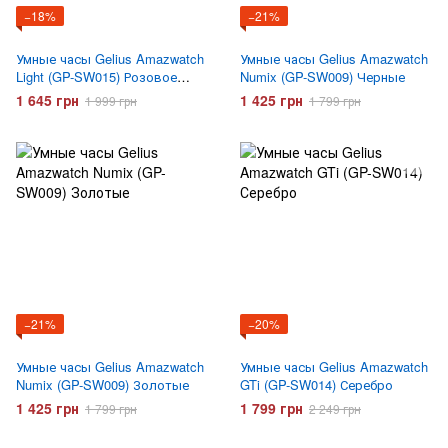
−18%
−21%
Умные часы Gelius Amazwatch
Умные часы Gelius Amazwatch
Light (GP-SW015) Розовое
Numix (GP-SW009) Черные
золото
1 645 грн
1 425 грн
1 999 грн
1 799 грн
−21%
−20%
Умные часы Gelius Amazwatch
Умные часы Gelius Amazwatch
Numix (GP-SW009) Золотые
GTi (GP-SW014) Серебро
1 425 грн
1 799 грн
1 799 грн
2 249 грн