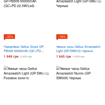
−35%
−18%
Павербанк Gelius Gross GP-
Умные часы Gelius Amazwatch
PB309 50000mAh (QC+PD
Light (GP-SW015) Черные
22.5W/Led)
1 949 грн
1 645 грн
2 999 грн
1 999 грн