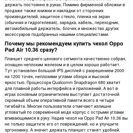
держать постоянно в руках. Помимо фирменной обложки в
продаже также книжки и накладки от сторонних
производителей, защитное стекло, пленка на экран
(обычная и гидрогелевая), зарядка, кабель, переходник,
автомобильный держатель, блочек и множество других
аксессуаров подобранных нашими специалистами.
Почему мы рекомендуем купить чехол Oppo
Pad Air 10.36 сразу?
Планшет среднего ценового сегмента качественно собран,
оснащен неплохим железом и в целом хорошо работает.
Тут установлен большой IPS дисплей с разрешением 2000
на 1200 точек, неплохими углами обзора и высокой
яркостью. Процессора Qualcomm Snapdragon 680 хватит
для плавной работы интерфейса и приложений. А вот в
играх основным ограничителем выступает достаточной
скромный объем оперативной памяти всего в четыре
гигабайта. Многие пользователи отмечают излишне
угловатый по современной моде корпус с острыми углами
впивающимися в руку. Надев чехол на Oppo Pad Air 10.36 вы
не только защитите его от повреждений, но и улучшите
эргономику. А значит держать планшет станет удобней.