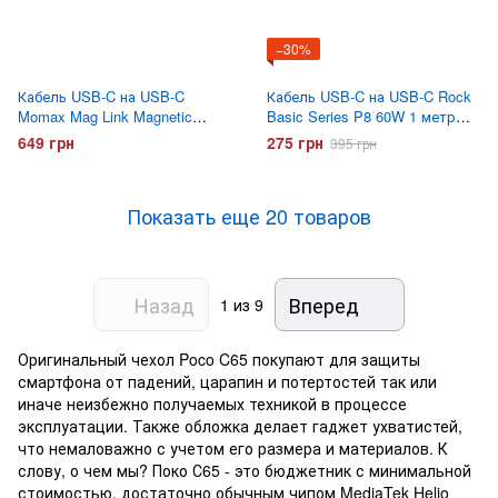
−30%
Кабель USB-C на USB-C
Кабель USB-C на USB-C Rock
Momax Mag Link Magnetic
Basic Series P8 60W 1 метр
DC52L2 100w 1 метр Серый
Белый
649 грн
275 грн
395 грн
Показать еще 20 товаров
Назад
Вперед
1
из 9
Оригинальный чехол Poco C65 покупают для защиты
смартфона от падений, царапин и потертостей так или
иначе неизбежно получаемых техникой в процессе
эксплуатации. Также обложка делает гаджет ухватистей,
что немаловажно с учетом его размера и материалов. К
слову, о чем мы? Поко С65 - это бюджетник с минимальной
стоимостью, достаточно обычным чипом MediaTek Helio