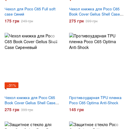
Чехол для Poco C65 Full soft
Чехол книжка для Poco C65
case Синий
Book Cover Gelius Shell Case
Черный
175 грн
275 грн
249 грн
399 грн
−31%
Чехол книжка для Poco C65
Противоударная TPU пленка
Book Cover Gelius Shell Case
Poco C65 Optima Anti-Shock
Сиреневый
275 грн
145 грн
399 грн