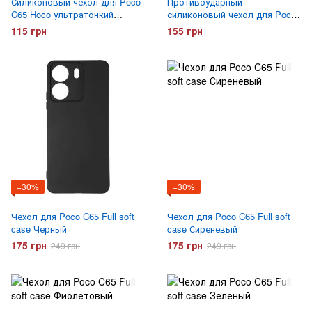
Силиконовый чехол для Poco
Противоударный
C65 Hoco ультратонкий
силиконовый чехол для Poco
Прозрачный
C65 Gelius Proof Прозрачный
115 грн
155 грн
−30%
−30%
Чехол для Poco C65 Full soft
Чехол для Poco C65 Full soft
case Черный
case Сиреневый
175 грн
175 грн
249 грн
249 грн