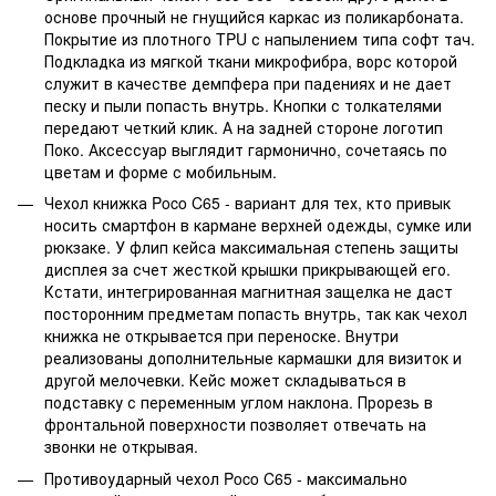
основе прочный не гнущийся каркас из поликарбоната.
Покрытие из плотного TPU с напылением типа софт тач.
Подкладка из мягкой ткани микрофибра, ворс которой
служит в качестве демпфера при падениях и не дает
песку и пыли попасть внутрь. Кнопки с толкателями
передают четкий клик. А на задней стороне логотип
Поко. Аксессуар выглядит гармонично, сочетаясь по
цветам и форме с мобильным.
Чехол книжка Poco C65 - вариант для тех, кто привык
носить смартфон в кармане верхней одежды, сумке или
рюкзаке. У флип кейса максимальная степень защиты
дисплея за счет жесткой крышки прикрывающей его.
Кстати, интегрированная магнитная защелка не даст
посторонним предметам попасть внутрь, так как чехол
книжка не открывается при переноске. Внутри
реализованы дополнительные кармашки для визиток и
другой мелочевки. Кейс может складываться в
подставку с переменным углом наклона. Прорезь в
фронтальной поверхности позволяет отвечать на
звонки не открывая.
Противоударный чехол Poco C65 - максимально