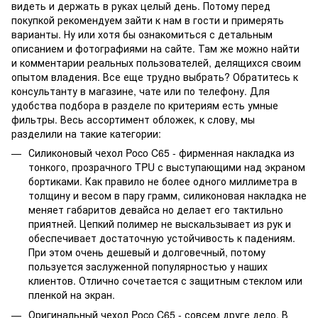
видеть и держать в руках целый день. Потому перед
покупкой рекомендуем зайти к нам в гости и примерять
варианты. Ну или хотя бы ознакомиться с детальным
описанием и фотографиями на сайте. Там же можно найти
и комментарии реальных пользователей, делящихся своим
опытом владения. Все еще трудно выбрать? Обратитесь к
консультанту в магазине, чате или по телефону. Для
удобства подбора в разделе по критериям есть умные
фильтры. Весь ассортимент обложек, к слову, мы
разделили на такие категории:
Силиконовый чехол Poco C65 - фирменная накладка из
тонкого, прозрачного TPU с выступающими над экраном
бортиками. Как правило не более одного миллиметра в
толщину и весом в пару грамм, силиконовая накладка не
меняет габаритов девайса но делает его тактильно
приятней. Цепкий полимер не выскальзывает из рук и
обеспечивает достаточную устойчивость к падениям.
При этом очень дешевый и долговечный, потому
пользуется заслуженной популярностью у наших
клиентов. Отлично сочетается с защитным стеклом или
пленкой на экран.
Оригинальный чехол Poco C65 - совсем друге дело. В