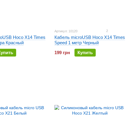
2
Артикул: 10120
roUSB Hoco X14 Times
Кабель microUSB Hoco X14 Times
тра Красный
Speed 1 метр Черный
Купить
199 грн
Купить