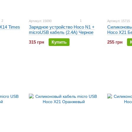
2
1
Артикул: 15690
Артикул: 15715
X14 Times
Зарядное устройство Hoco N1 +
Силиконовы
microUSB кабель (2.4A) Черное
Hoco X21 Б
315 грн
Купить
255 грн