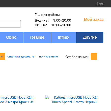
Вход
График работы:
Мой заказ
Будние:
9:00–20:00
Сб, Вс:
10:00–16:00
Oppo
Realme
Infinix
Другие
ти
сначала дешевле
по названию
Отображение: