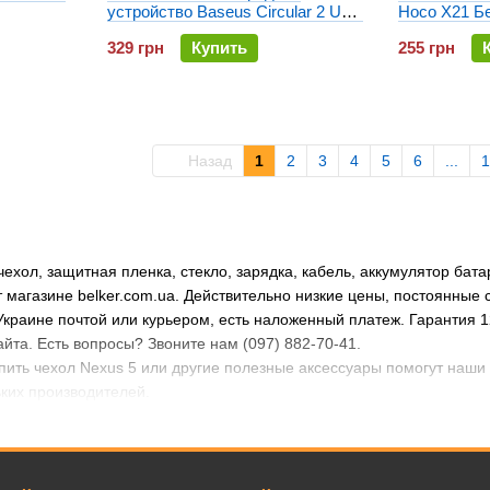
Hoco X21 Б
устройство Baseus Circular 2 USB
5A QC 3.0 (CCALL-YD01)
255 грн
329 грн
Купить
Назад
1
2
3
4
5
6
...
1
ехол, защитная пленка, стекло, зарядка, кабель, аккумулятор бата
 магазине belker.com.ua. Действительно низкие цены, постоянные с
Украине почтой или курьером, есть наложенный платеж. Гарантия 1
айта. Есть вопросы? Звоните нам (097) 882-70-41.
пить чехол Nexus 5 или другие полезные аксессуары помогут наши
ьких производителей.