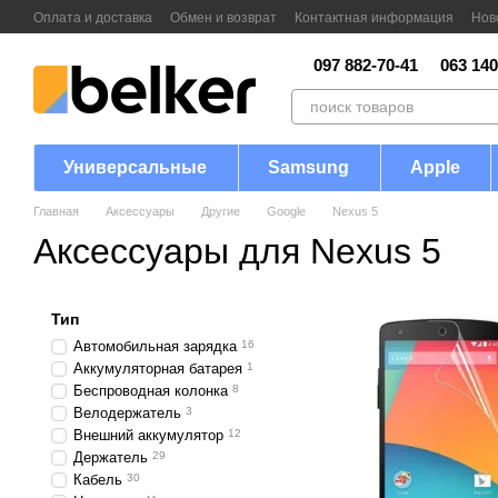
Перейти к основному контенту
Оплата и доставка
Обмен и возврат
Контактная информация
Нов
097 882-70-41
063 140
Универсальные
Samsung
Apple
Главная
Аксессуары
Другие
Google
Nexus 5
Аксессуары для Nexus 5
Тип
Автомобильная зарядка
16
Аккумуляторная батарея
1
Беспроводная колонка
8
Велодержатель
3
Внешний аккумулятор
12
Держатель
29
Кабель
30