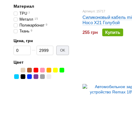
Материал
Артикул: 15717
TPU
7
Силиконовый кабель mi
Металл
15
Hoco X21 Голубой
Поликарбонат
9
Ткань
9
255 грн
Купить
Цена, грн
От Цена, грн
До Цена, грн
OK
Цвет