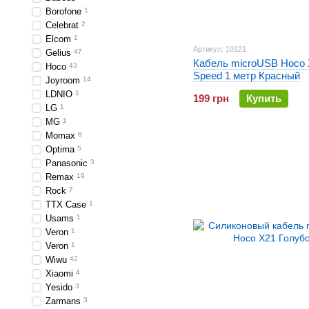
Borofone
1
Celebrat
2
Elcom
1
Артикул: 10121
Gelius
47
Кабель microUSB Hoco 
Hoco
43
Speed 1 метр Красный
Joyroom
14
LDNIO
1
199 грн
Купить
LG
1
MG
1
Momax
6
Optima
5
Panasonic
3
Remax
19
Rock
7
TTX Case
1
Usams
1
Veron
1
Veron
1
Wiwu
42
Xiaomi
4
Yesido
3
Zarmans
3