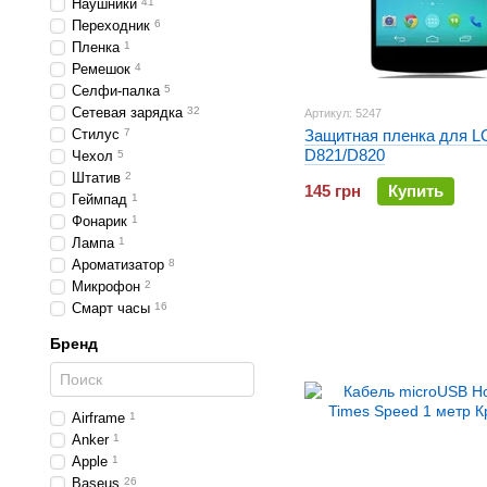
Наушники
41
Переходник
6
Пленка
1
Ремешок
4
Селфи-палка
5
Сетевая зарядка
32
Артикул: 5247
Стилус
7
Защитная пленка для L
D821/D820
Чехол
5
Штатив
2
145 грн
Купить
Геймпад
1
Фонарик
1
Лампа
1
Ароматизатор
8
Микрофон
2
Смарт часы
16
Бренд
Airframe
1
Anker
1
Apple
1
Baseus
26