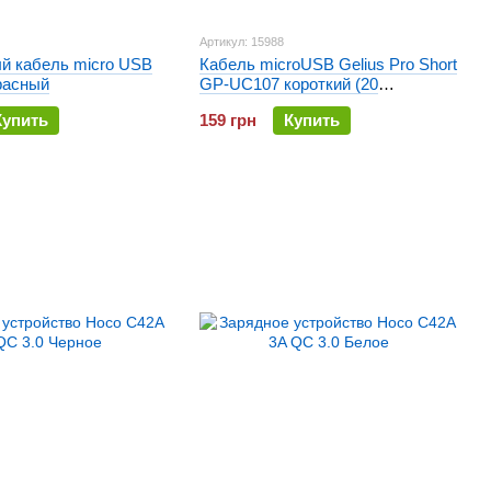
Артикул: 15988
й кабель micro USB
Кабель microUSB Gelius Pro Short
расный
GP-UC107 короткий (20
сантиметров)
Купить
159 грн
Купить