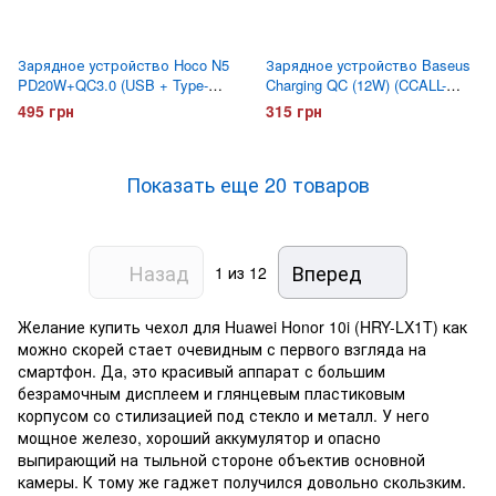
Зарядное устройство Hoco N5
Зарядное устройство Baseus
PD20W+QC3.0 (USB + Type-C)
Charging QC (12W) (CCALL-
с кабелем USB-C Белое
BX02)
495 грн
315 грн
Показать еще 20 товаров
Назад
Вперед
1
из 12
Желание купить чехол для Huawei Honor 10i (HRY-LX1T) как
можно скорей стает очевидным с первого взгляда на
смартфон. Да, это красивый аппарат с большим
безрамочным дисплеем и глянцевым пластиковым
корпусом со стилизацией под стекло и металл. У него
мощное железо, хороший аккумулятор и опасно
выпирающий на тыльной стороне объектив основной
камеры. К тому же гаджет получился довольно скользким.