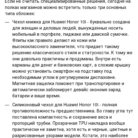
Если не считать специализированные решения, сегодня на
полках магазинов можно встретить только три основных
типа обложек:
Чехол книжка для Huawei Honor 10i - буквально создана
для женщин и деловых людей, вынужденных носить
мобильный в портфеле, пиджаке или дамской сумочке.
Флипы как правило делают из кожи или
высококлассного заменителя, что придает такому
решению классического стиля и статусности. К тому же
они довольно практичны и продуманы. Внутри есть
карманы для денег и банковских карт, а сложив крышку
можно установить смартфон на подставку под
необходимым углом в регулируемом диспазовне.
Магнитная защелка поможет при транспортировке и
автоматически заблокирует девайс экономя заряд
батареи и ваше время.
Силиконовый чехол для Huawei Honor 10i - полная
противоположность предшественника. Во главу угла тут
поставлена компактность и сохранение веса и
пропорций трубки. Прозрачная TPU накладка вообще
практически не заметна, хотя есть и черные, цветные и
разрисованные узорами модели. Кстати, это наиболее