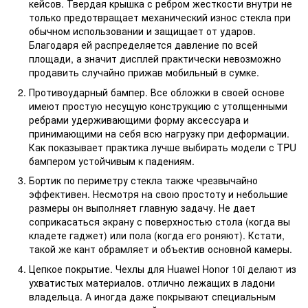
кейсов. Твердая крышка с ребром жесткости внутри не
только предотвращает механический износ стекла при
обычном использовании и защищает от ударов.
Благодаря ей распределяется давление по всей
площади, а значит дисплей практически невозможно
продавить случайно прижав мобильный в сумке.
Противоударный бампер. Все обложки в своей основе
имеют простую несущую конструкцию с утолщенными
ребрами удерживающими форму аксессуара и
принимающими на себя всю нагрузку при деформации.
Как показывает практика лучше выбирать модели с TPU
бампером устойчивым к падениям.
Бортик по периметру стекла также чрезвычайно
эффективен. Несмотря на свою простоту и небольшие
размеры он выполняет главную задачу. Не дает
соприкасаться экрану с поверхностью стола (когда вы
кладете гаджет) или пола (когда его роняют). Кстати,
такой же кант обрамляет и объектив основной камеры.
Цепкое покрытие. Чехлы для Huawei Honor 10i делают из
ухватистых материалов. отлично лежащих в ладони
владельца. А иногда даже покрывают специальным