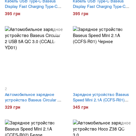
Кабель USB Type-C Baseus
Кабель USB Type-C Baseus
Display Fast Charging Type-C
Display Fast Charging Type-C
(CATSK-01) с экраном Черный
(CATSK-01) с экраном Серый
395 грн
395 грн
2
Автомобильное зарядное
Зарядное устройство Baseus
устройство Baseus Circular 2
Speed Mini 2.1A (CCFS-R01)
USB 5A QC 3.0 (CCALL-YD01)
Черное
329 грн
345 грн