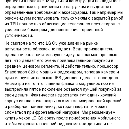
привести к поломке. Модульная конструкция накладывает
определенные ограничения по нагрузкам и выдвигает
определенные требования к аксессуарам. Так например мы
рекомендуем использовать только чехлы с закрытой рамой
из TPU полностью облегающие телефон со всех сторон, с
усиленным бампером для повышения торсионной
устойчивости.
Не смотря на то что LG G5 уже давно на рынке
актуальность обложек не падает. Ведь производитель
сделал очень значительную скидку на флагман прошлых
лет, что делает его очень привлекательной покупкой в
среднем ценовом сегменте. И действительно, процессор
Snapdragon 820 с мощным видеоядром, топовая камера и
один из лучших на рынке IPS дисплеев делают свое дело.
Несмотря на то что главная фишка с модульностью не
выстрелила пятое поколение остается лучшей покупкой за
свои деньги. Фактически недостаток тут один - хрупкий
корпус из пластика покрытого металлизированной краской
и разборная панель внизу, которая люфтит и может
сломаться при фронтальной нагрузке. Мы рекомендуем
купить чехол LG G5 сразу после приобретения мобильного
чтобы сохранить внешний вид как можно дольше и не