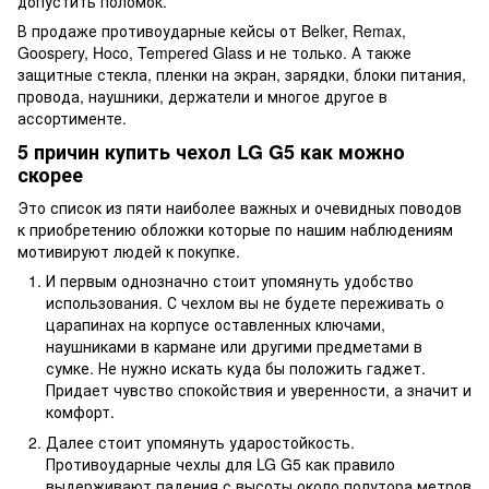
допустить поломок.
В продаже противоударные кейсы от Belker, Remax,
Goospery, Hoco, Tempered Glass и не только. А также
защитные стекла, пленки на экран, зарядки, блоки питания,
провода, наушники, держатели и многое другое в
ассортименте.
5 причин купить чехол LG G5 как можно
скорее
Это список из пяти наиболее важных и очевидных поводов
к приобретению обложки которые по нашим наблюдениям
мотивируют людей к покупке.
И первым однозначно стоит упомянуть удобство
использования. С чехлом вы не будете переживать о
царапинах на корпусе оставленных ключами,
наушниками в кармане или другими предметами в
сумке. Не нужно искать куда бы положить гаджет.
Придает чувство спокойствия и уверенности, а значит и
комфорт.
Далее стоит упомянуть ударостойкость.
Противоударные чехлы для LG G5 как правило
выдерживают падения с высоты около полутора метров