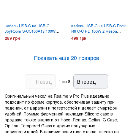
Кабель USB-C на USB-C
Кабель USB-C на USB-C Rock
JoyRoom S-CC100A13 100W
R6 C-C PD 100W 2 метра
1.2 метра Белый
Белый
289 грн
499 грн
Показать еще 20 товаров
Назад
Вперед
1
из 8
Оригинальный чехол на Realme 9 Pro Plus идеально
подходит по форме корпуса, обеспечивая защиту при
падении, от царапин и потертостей и делает смартфон
удобней. Помимо фирменной накладки Silicone case в
продаже также аналоги от Hoco, Remax, Gelius, G Case,
Optima, Tempered Glass и других популярных
производителей. В наличии защитное стекло, пленка на