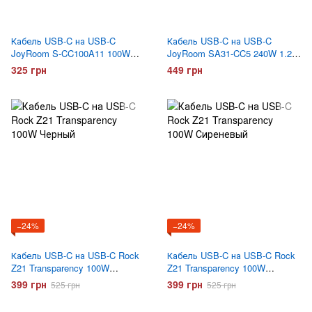
Кабель USB-C на USB-C
Кабель USB-C на USB-C
JoyRoom S-CC100A11 100W
JoyRoom SA31-CC5 240W 1.2
1.2 метра Белый
метра Черный
325 грн
449 грн
−24%
−24%
Кабель USB-C на USB-C Rock
Кабель USB-C на USB-C Rock
Z21 Transparency 100W
Z21 Transparency 100W
Черный
Сиреневый
399 грн
399 грн
525 грн
525 грн