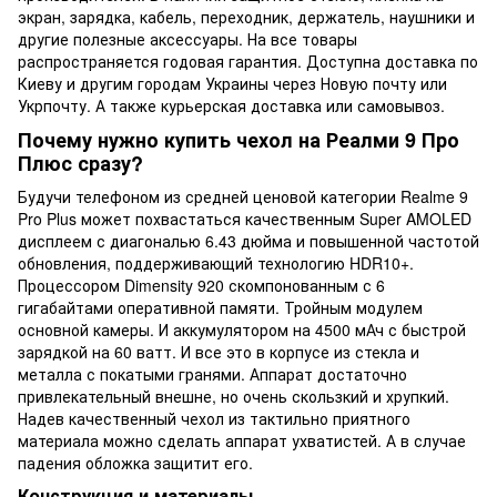
экран, зарядка, кабель, переходник, держатель, наушники и
другие полезные аксессуары. На все товары
распространяется годовая гарантия. Доступна доставка по
Киеву и другим городам Украины через Новую почту или
Укрпочту. А также курьерская доставка или самовывоз.
Почему нужно купить чехол на Реалми 9 Про
Плюс сразу?
Будучи телефоном из средней ценовой категории Realme 9
Pro Plus может похвастаться качественным Super AMOLED
дисплеем с диагональю 6.43 дюйма и повышенной частотой
обновления, поддерживающий технологию HDR10+.
Процессором Dimensity 920 скомпонованным с 6
гигабайтами оперативной памяти. Тройным модулем
основной камеры. И аккумулятором на 4500 мАч с быстрой
зарядкой на 60 ватт. И все это в корпусе из стекла и
металла с покатыми гранями. Аппарат достаточно
привлекательный внешне, но очень скользкий и хрупкий.
Надев качественный чехол из тактильно приятного
материала можно сделать аппарат ухватистей. А в случае
падения обложка защитит его.
Конструкция и материалы