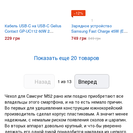
−12%
1
Кабель USB-C на USB-C Gelius
Зарядное устройство
Contact GP-UC112 60W 2
Samsung Fast Charge 45W (EP-
метра Черный
TA845) Черное
229 грн
749 грн
849 грн
Показать еще 20 товаров
Назад
Вперед
1
из 13
Чехол для Самсунг М52 рано или поздно приобретают все
владельцы этого смартфона, и на то есть немало причин.
Во первых для удешевления конструкции южнокорейский
производитель сделал корпус пластиковым. А значит менее
надежным, с немалым риском появления сколов и царапин.
Во вторых аппарат довольно крупный, и что-бы уверенно
держать его одной рукой понадобится накладка из цепкого