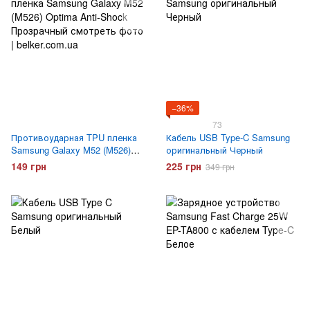
−36%
73
Противоударная TPU пленка
Кабель USB Type-C Samsung
Samsung Galaxy M52 (M526)
оригинальный Черный
Optima Anti-Shock
149 грн
225 грн
349 грн