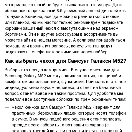
материала, который не будет выскальзывать из рук. Да и
обезопасить прекрасный 6.5-дюймовый amoled дисплей как-
то нужно. Конечно, всегда можно ограничиться стеклом
или пленкой, но мы настоятельно рекомендуем подыскать
хороший защитный чехол с выступающими над экраном
бортиками. Эти и другие аксессуары в ассортименте вы
можете найти в нашем магазине. А если вам понадобиться
помощь или возникнут вопросы, консультанты дадут
подсказку в телефонном режиме или через вайбер.
Как выбрать чехол для Самсунг Галакси М52?
Выбор - это всегда компромисс. В случае с чехлами для
Samsung Galaxy M52 между защищенностью, толщиной и
комфортом использования, функциями. Приправьте это все
индивидуальным вкусом человека, и ответ на банальный
вопрос станет вовсе не таким простым. Для удобства мы
поделили все доступные обложки по трем основным типам:
Чехол книжка для Самсунг Галакси М52 - вариант для
практичных, бережливых людей которые носят телефон
в сумке. В минусы подобного решения стоит записать
прежде всего габариты, а вот защита экрана (с
помощью твердой крышки на магните), углов и задней