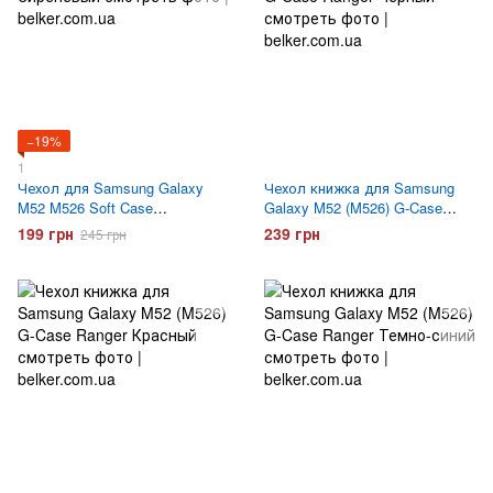
−19%
1
Чехол для Samsung Galaxy
Чехол книжка для Samsung
M52 M526 Soft Case
Galaxy M52 (M526) G-Case
Сиреневый
Ranger Черный
199 грн
239 грн
245 грн