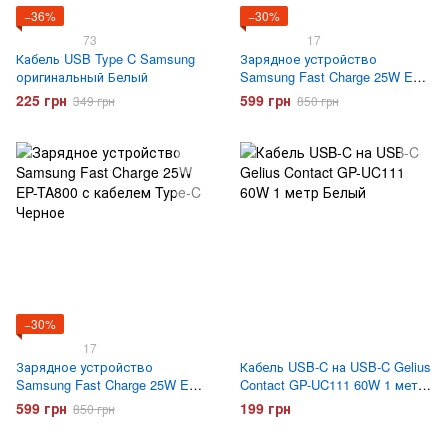
−36%
−30%
73
17
Кабель USB Type C Samsung
Зарядное устройство
оригинальный Белый
Samsung Fast Charge 25W EP-
TA800 с кабелем Type-C Белое
225 грн
599 грн
349 грн
850 грн
−30%
17
Зарядное устройство
Кабель USB-C на USB-C Gelius
Samsung Fast Charge 25W EP-
Contact GP-UC111 60W 1 метр
TA800 с кабелем Type-C
Белый
599 грн
199 грн
850 грн
Черное