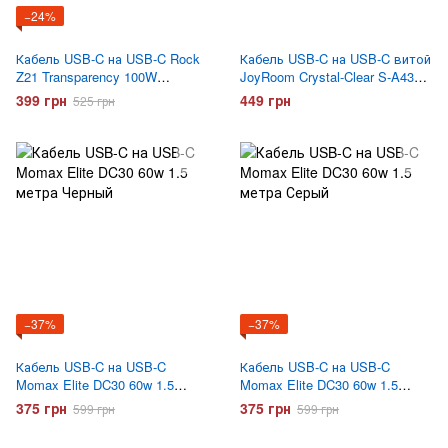
−24%
Кабель USB-C на USB-C Rock
Кабель USB-C на USB-C витой
Z21 Transparency 100W
JoyRoom Crystal-Clear S-A43
Сиреневый
60W 1.5 метра Черный
399 грн
449 грн
525 грн
−37%
−37%
Кабель USB-C на USB-C
Кабель USB-C на USB-C
Momax Elite DC30 60w 1.5
Momax Elite DC30 60w 1.5
метра Черный
метра Серый
375 грн
375 грн
599 грн
599 грн