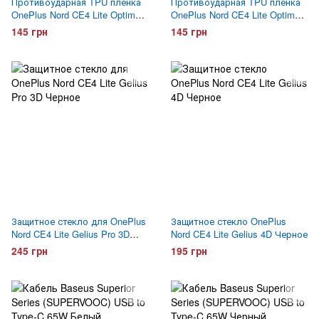
Противоударная TPU пленка
Противоударная TPU пленка
OnePlus Nord CE4 Lite Optima
OnePlus Nord CE4 Lite Optima
Anti-Shock Глянцевая
Anti-Shock Матовая
145 грн
145 грн
Защитное стекло для OnePlus
Защитное стекло OnePlus
Nord CE4 Lite Gelius Pro 3D
Nord CE4 Lite Gelius 4D Черное
Черное
245 грн
195 грн