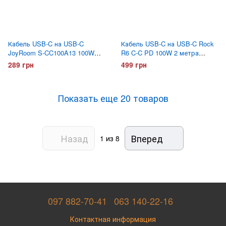
Кабель USB-C на USB-C
Кабель USB-C на USB-C Rock
JoyRoom S-CC100A13 100W
R6 C-C PD 100W 2 метра
1.2 метра Белый
Белый
289 грн
499 грн
Показать еще 20 товаров
Назад
Вперед
1
из 8
097 882-70-41
063 140-22-16
Контактная информация