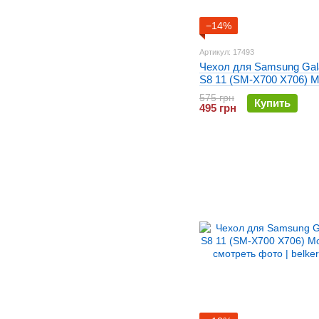
−14%
Артикул: 17493
Чехол для Samsung Gal
S8 11 (SM-X700 X706) 
кожаный Малиновый
575 грн
Купить
495 грн