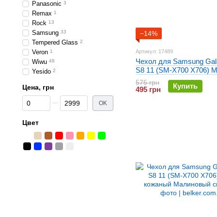
Panasonic
3
Remax
1
Rock
13
Samsung
33
−14%
Tempered Glass
2
Veron
1
Артикул: 17489
Чехол для Samsung Gal
Wiwu
48
S8 11 (SM-X700 X706) 
Yesido
2
кожаный Синий
575 грн
Купить
Цена, грн
495 грн
От Цена, грн
До Цена, грн
OK
Цвет