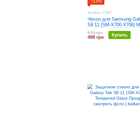
−13%
Артикул: 17497
Чехол для Samsung Gal
S8 11 (SM-X700 X706) M
touch
575 грн
Купить
499 грн