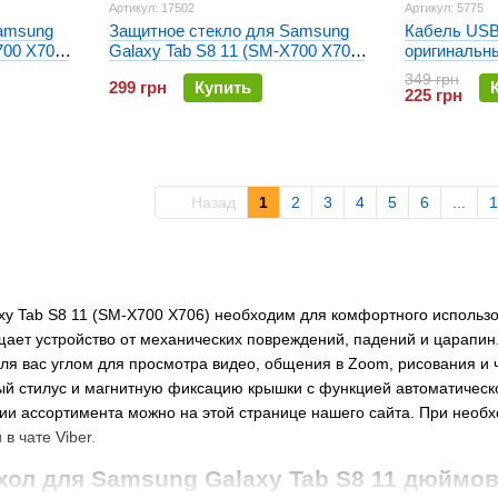
Артикул: 17502
Артикул: 5775
amsung
Защитное стекло для Samsung
Кабель USB
700 X706)
Galaxy Tab S8 11 (SM-X700 X706)
оригинальн
Tempered Glass Pro
349 грн
299 грн
Купить
225 грн
Назад
1
2
3
4
5
6
...
1
y Tab S8 11 (SM-X700 X706) необходим для комфортного использова
ает устройство от механических повреждений, падений и царапин.
ля вас углом для просмотра видео, общения в Zoom, рисования и ч
й стилус и магнитную фиксацию крышки с функцией автоматическо
чии ассортимента можно на этой странице нашего сайта. При необ
в чате Viber.
хол для Samsung Galaxy Tab S8 11 дюймо