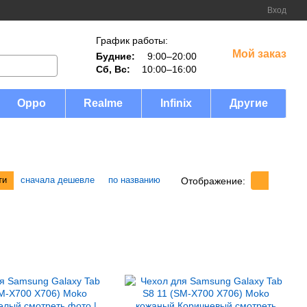
Вход
График работы:
Мой заказ
Будние:
9:00–20:00
Сб, Вс:
10:00–16:00
Oppo
Realme
Infinix
Другие
ти
сначала дешевле
по названию
Отображение: