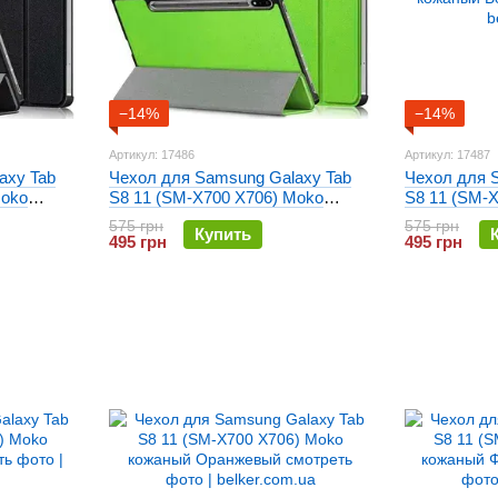
−14%
−14%
Артикул: 17486
Артикул: 17487
axy Tab
Чехол для Samsung Galaxy Tab
Чехол для 
Moko
S8 11 (SM-X700 X706) Moko
S8 11 (SM-
кожаный Зеленый
кожаный Б
575 грн
575 грн
Купить
495 грн
495 грн