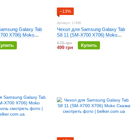
−13%
Артикул: 17496
Samsung Galaxy Tab
Чехол для Samsung Galaxy Tab
X700 X706) Moko
S8 11 (SM-X700 X706) Moko
Сакура
575 грн
Купить
Купить
499 грн