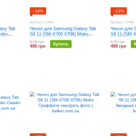
−14%
−13%
Артикул: 17494
Артикул: 17495
axy Tab
Чехол для Samsung Galaxy Tab
Чехол для 
Moko
S8 11 (SM-X700 X706) Moko
S8 11 (SM-
кожаный Голубой
Париж
575 грн
575 грн
Купить
495 грн
499 грн