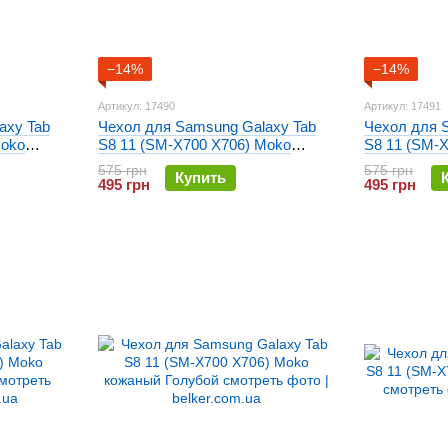
−14%
−14%
Артикул: 17490
Артикул: 17491
axy Tab
Чехол для Samsung Galaxy Tab
Чехол для 
Moko
S8 11 (SM-X700 X706) Moko
S8 11 (SM-
кожаный Оранжевый
кожаный Фи
575 грн
575 грн
Купить
495 грн
495 грн