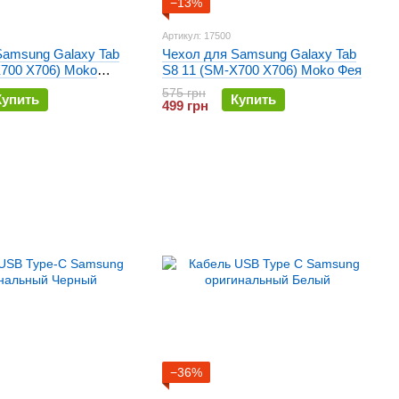
−13%
Артикул: 17500
Samsung Galaxy Tab
Чехол для Samsung Galaxy Tab
X700 X706) Moko
S8 11 (SM-X700 X706) Moko Фея
очь
575 грн
Купить
Купить
499 грн
−36%