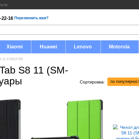
ости
-22-16
Перезвонить вам?
Xiaomi
Huawei
Lenovo
Motorola
8 11 X700/X706
Tab S8 11 (SM-
суары
по популярнос
Сортировка: