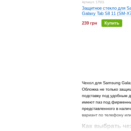
Артикул: 17501
Защитное стекло для S
Galaxy Tab S8 11 (SM-X
Tempered Glass
239 грн
Купить
Чехол для Samsung Galax
Обложка не только защищ
подставку под удобным д
имеют паз под фирменны
представленного в нали
вариант по телефону или 
Как выбрать че