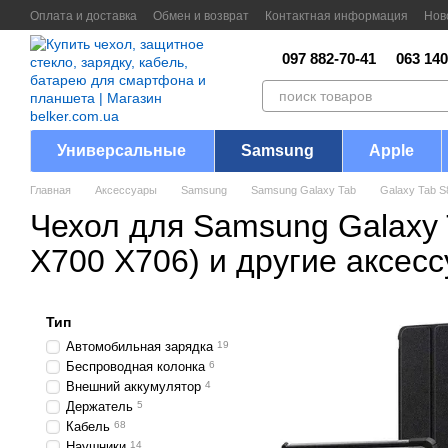
Перейти к основному контенту
Оплата и доставка
Обмен и возврат
Контактная информация
Нов
097 882-70-41
063 140
Универсальные
Samsung
Apple
Главная
Аксессуары
Samsung
Samsung Galaxy Tab
Galaxy Tab S
Чехол для Samsung Galaxy 
X700 X706) и другие аксес
Тип
Автомобильная зарядка
19
Беспроводная колонка
6
Внешний аккумулятор
4
Держатель
5
Кабель
68
Наушники
14