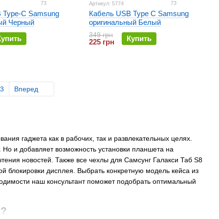
73
73
Артикул: 5774
 Type-C Samsung
Кабель USB Type C Samsung
ый Черный
оригинальный Белый
349 грн
Купить
Купить
225 грн
3
Вперед
ния гаджета как в рабочих, так и развлекательных целях.
 Но и добавляет возможность установки планшета на
тения новостей. Также все чехлы для Самсунг Галакси Таб S8
й блокировки дисплея. Выбрать конкретную модель кейса из
ходимости наш консультант поможет подобрать оптимальный
в?