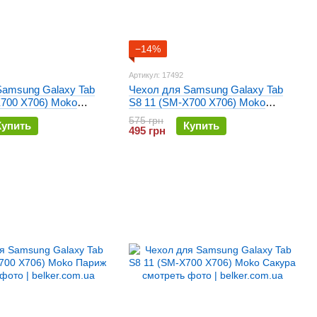
−14%
Артикул: 17492
Samsung Galaxy Tab
Чехол для Samsung Galaxy Tab
X700 X706) Moko
S8 11 (SM-X700 X706) Moko
олетовый
кожаный Красный
575 грн
Купить
Купить
495 грн