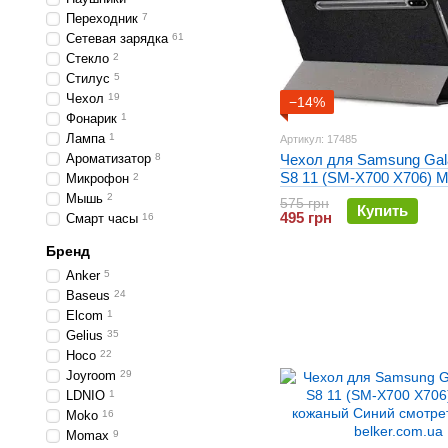
Переходник
7
Сетевая зарядка
61
Стекло
2
Стилус
5
Чехол
19
−14%
Фонарик
1
Лампа
1
Артикул: 17485
Ароматизатор
8
Чехол для Samsung Gal
S8 11 (SM-X700 X706) 
Микрофон
2
кожаный Черный
Мышь
2
575 грн
Купить
495 грн
Смарт часы
16
Бренд
Anker
5
Baseus
24
Elcom
1
Gelius
35
Hoco
22
Joyroom
29
LDNIO
1
Moko
16
Momax
9