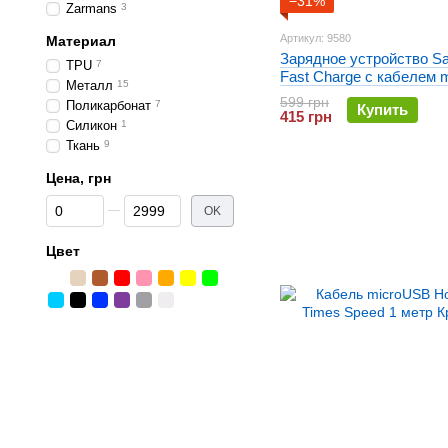
−31%
Zarmans
3
Артикул: 9580
Материал
Зарядное устройство S
TPU
7
Fast Charge с кабелем 
Металл
15
Черное
599 грн
Поликарбонат
7
Купить
415 грн
Силикон
1
Ткань
9
Цена, грн
От Цена, грн
До Цена, грн
OK
Цвет