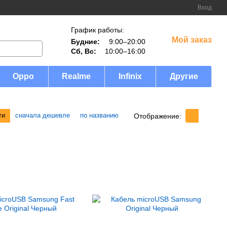
Вход
График работы:
Мой заказ
Будние:
9:00–20:00
Сб, Вс:
10:00–16:00
Oppo
Realme
Infinix
Другие
ти
сначала дешевле
по названию
Отображение: