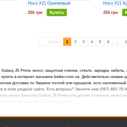
Hoco X21 Оранжевый
Hoco X21 К
255 грн
Купить
255 грн
Назад
1
2
3
4
5
6
...
1
alaxy J5 Prime чехол, защитная пленка, стекло, зарядка, кабель, 
 купить в интернет магазине belker.com.ua. Действительно низкие 
латная доставка по Украине почтой или курьером, есть наложенный
е в этом разделе сайта. Есть вопросы? Звоните нам (097) 882-70-
пить чехол Samsung Galaxy J5 Prime или другие полезные аксессу
цветах от нескольких производителей.