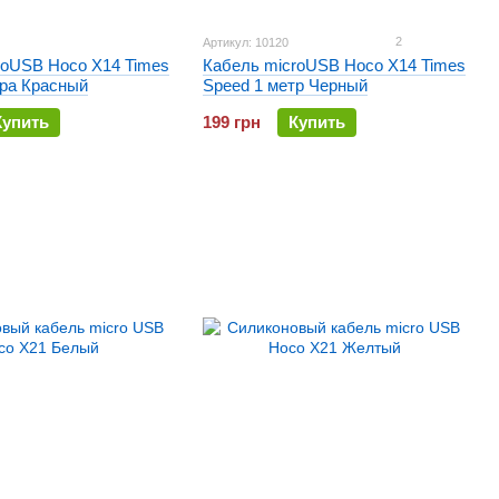
2
Артикул: 10120
roUSB Hoco X14 Times
Кабель microUSB Hoco X14 Times
тра Красный
Speed 1 метр Черный
Купить
199 грн
Купить