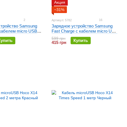
Акция
−31%
2
16
Артикул: 5782
стройство Samsung
Зарядное устройство Samsung
 кабелем micro USB
Fast Charge с кабелем micro USB
ое
Белое
599 грн
Купить
Купить
415 грн