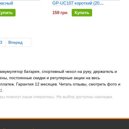
расный
GP-UC107 короткий (20
сантиметров)
Купить
159 грн
Купить
3
Вперед
аккумулятор батарея, спортивный чехол на руку, держатель и
цены, постоянные скидки и регулярные акции на весь
 платеж. Гарантия 12 месяцев. Читать отзывы, смотреть фото и
41.
ары помогут наши операторы. На выбор доступны накладки,