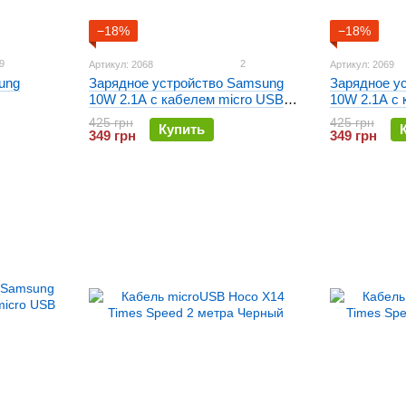
−18%
−18%
9
2
Артикул: 2068
Артикул: 2069
ung
Зарядное устройство Samsung
Зарядное у
10W 2.1A c кабелем micro USB
10W 2.1A c
Original Черное
Original Бел
425 грн
425 грн
Купить
349 грн
349 грн