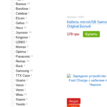
Baseus
25
Borofone
1
Celebrat
2
Артикул: 2044
Elcom
1
Кабель microUSB Sams
Gelius
47
Original Белый
Hoco
41
Joyroom
14
179 грн
Купить
Kingston
1
LDNIO
1
Momax
6
Optima
5
Panasonic
3
Remax
19
Rock
7
Samsung
19
TTX Case
1
Usams
1
Veron
1
Veron
1
Wiwu
42
Xiaomi
4
Акция
Yesido
3