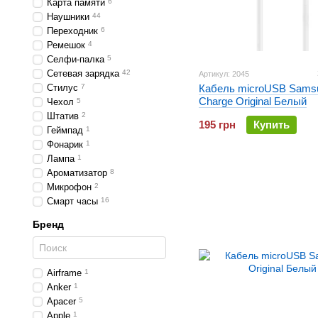
Карта памяти
6
Наушники
44
Переходник
6
Ремешок
4
Селфи-палка
5
Сетевая зарядка
42
Артикул: 2045
Стилус
7
Кабель microUSB Samsu
Charge Original Белый
Чехол
5
Штатив
2
195 грн
Купить
Геймпад
1
Фонарик
1
Лампа
1
Ароматизатор
8
Микрофон
2
Смарт часы
16
Бренд
Airframe
1
Anker
1
Apacer
5
Apple
1