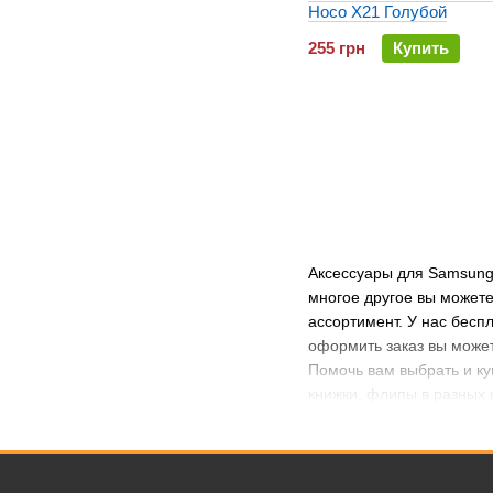
Hoco X21 Голубой
255 грн
Купить
Аксессуары для Samsung G
многое другое вы можете
ассортимент. У нас бесп
оформить заказ вы может
Помочь вам выбрать и ку
книжки, флипы в разных 