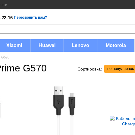
ости
-22-16
Перезвонить вам?
Xiaomi
Huawei
Lenovo
Motorola
e G570
Prime G570
по популярнос
Сортировка: