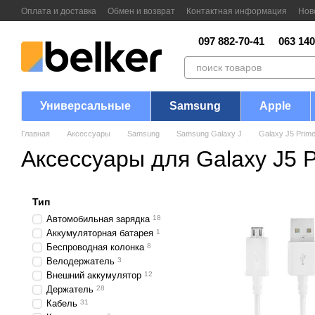
Перейти к основному контенту
Оплата и доставка
Обмен и возврат
Контактная информация
Нов
097 882-70-41
063 140
Универсальные
Samsung
Apple
Главная
Аксессуары
Samsung
Samsung Galaxy J
Galaxy J5 Prim
Аксессуары для Galaxy J5 
Тип
Автомобильная зарядка
18
Аккумуляторная батарея
1
Беспроводная колонка
8
Велодержатель
3
Внешний аккумулятор
12
Держатель
28
Кабель
31