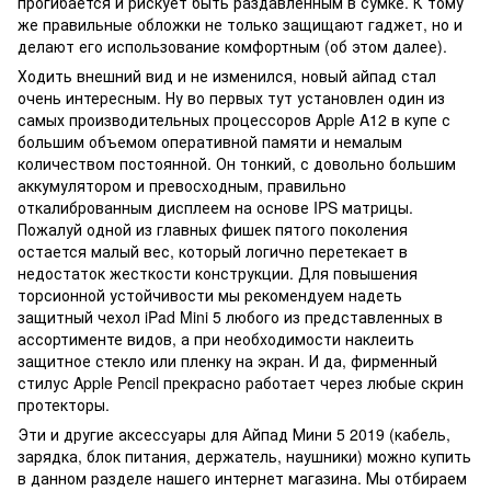
прогибается и рискует быть раздавленным в сумке. К тому
же правильные обложки не только защищают гаджет, но и
делают его использование комфортным (об этом далее).
Ходить внешний вид и не изменился, новый айпад стал
очень интересным. Ну во первых тут установлен один из
самых производительных процессоров Apple A12 в купе с
большим объемом оперативной памяти и немалым
количеством постоянной. Он тонкий, с довольно большим
аккумулятором и превосходным, правильно
откалиброванным дисплеем на основе IPS матрицы.
Пожалуй одной из главных фишек пятого поколения
остается малый вес, который логично перетекает в
недостаток жесткости конструкции. Для повышения
торсионной устойчивости мы рекомендуем надеть
защитный чехол iPad Mini 5 любого из представленных в
ассортименте видов, а при необходимости наклеить
защитное стекло или пленку на экран. И да, фирменный
стилус Apple Pencil прекрасно работает через любые скрин
протекторы.
Эти и другие аксессуары для Айпад Мини 5 2019 (кабель,
зарядка, блок питания, держатель, наушники) можно купить
в данном разделе нашего интернет магазина. Мы отбираем