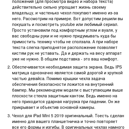
положений (для просмотра видео и набора текста)
действительно сильно упрощает жизнь своему
владельцу, и частенько чехол покупают именно из-за
него. Рассмотрим на примере. Вот допустим решили вы
покушать и посмотреть youtube или любимый сериал.
Просто установили под комфортным углом и вуаля, у
вас свободны руки и не нужно придумывать куда бы
примостить технику чтобы не сползала. А при наборе
текста слегка приподнятое расположение позволяет
кистям рук не уставать. Да и держать на весу аппарат
уже не нужно. В общем подставка - это ваш комфорт.
Обеспечивается необходимая защита экрана. Ведь IPS
матрица однозначно является самой дорогой и хрупкой
частью девайса. Помимо крышки чехла задача
обеспечения безопасности ложится на внутренний
бампер. Мы рекомендуем модели с выступающим выше
плоскости стекла защитным кантом. Ведь именно на
него приходится ударная нагрузка при падении. Он же
прикрывает и объектив основной камеры.
Чехол для iPad Mini 5 2019 оригинальный. Тоесть сделан
именно для вашего планшетничка и точно повторяет
все его формы и изгибы. В оригинальных чехлах намного