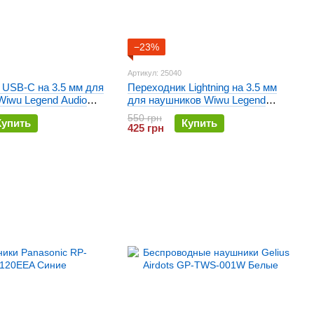
−23%
Артикул: 25040
 USB-C на 3.5 мм для
Переходник Lightning на 3.5 мм
Wiwu Legend Audio
для наушников Wiwu Legend
i-C047T
Audio Convertor Wi-C047L
550 грн
Купить
Купить
425 грн