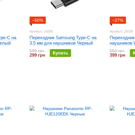
−50%
−27%
Артикул: 19289
Артикул: 25039
pe-C на
Переходник Samsung Type-C на
Переходник
Белый
3.5 мм для наушников Черный
наушников 
Convertor W
599 грн
550 грн
Купить
299 грн
399 грн