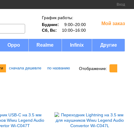
Вход
График работы:
Мой заказ
Будние:
9:00–20:00
Сб, Вс:
10:00–16:00
Oppo
Realme
Infinix
Другие
ти
сначала дешевле
по названию
Отображение: