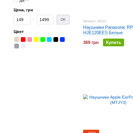
Да
Цена, грн
От Цена, грн
До Цена, грн
OK
Артикул: 18123
Наушники Panasonic RP
Цвет
HJE120EES Белые
369 грн
Купить