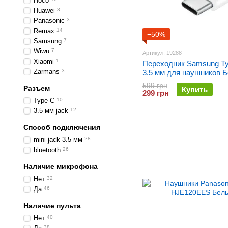
Hoco
Huawei
3
Panasonic
3
Remax
14
−50%
Samsung
7
Wiwu
7
Артикул: 19288
Xiaomi
1
Переходник Samsung Ty
Zarmans
3
3.5 мм для наушников 
599 грн
Разъем
Купить
299 грн
Type-C
10
3.5 мм jack
12
Способ подключения
mini-jack 3.5 мм
28
bluetooth
26
Наличие микрофона
Нет
32
Да
46
Наличие пульта
Нет
40
38