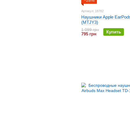
−28%
Артикул: 18782
Наушники Apple EarPod
(MTJY3)
1 099 грн
Купить
795 грн