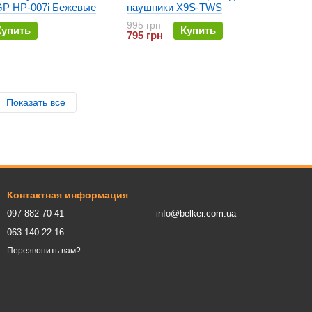
 GP HP-007i Бежевые
наушники X9S-TWS
995 грн
Купить
Купить
795 грн
Показать все
Контактная информация
097 882-70-41
info@belker.com.ua
063 140-22-16
Перезвонить вам?