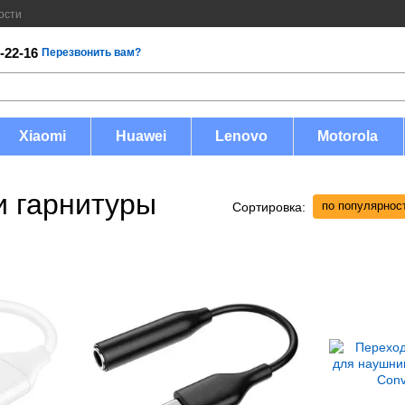
ости
-22-16
Перезвонить вам?
Xiaomi
Huawei
Lenovo
Motorola
и гарнитуры
по популярнос
Сортировка: