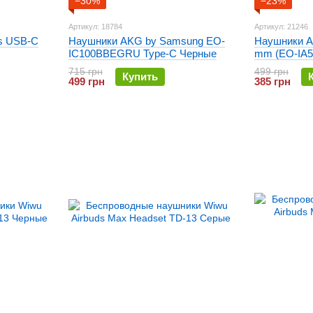
−30%
−23%
Артикул: 18784
Артикул: 21246
s USB-C
Наушники AKG by Samsung EO-
Наушники A
IC100BBEGRU Type-C Черные
mm (EO-IA
715 грн
499 грн
Купить
499 грн
385 грн