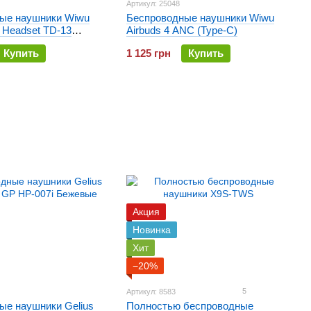
Артикул: 25048
ые наушники Wiwu
Беспроводные наушники Wiwu
 Headset TD-13
Airbuds 4 ANC (Type-C)
Купить
1 125 грн
Купить
Акция
Новинка
Хит
−20%
5
Артикул: 8583
ые наушники Gelius
Полностью беспроводные