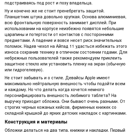
подстраиваясь под рост и позу владельца.
Ну и конечно же не стоит пренебрегать защитой.
Планшетник штука довольно хрупкая. Основа алюминиевая,
всю фронтальную поверхность занимает дисплей. При
использовании на корпусе неизбежно появятся небольшие
царапины и потертости от контактов с посторонними
предметами. А падение и вовсе несет риск значительных
поломок. Надев чехол на Айпад 11 удасться избежать этого
износа сохранив технику в отличном состоянии годами. Для
небрежных пользователей также рекомендуем приклеить
защитное стекло или установить пленку на экран (обычную
или гидрогелевую).
Не стоит забывать и о стиле. Девайсы Apple имеют
максимально нейтральную внешность чтобы подойти всем
и каждому. Но что делать когда хочется немного
персонифицировать внешность любимого таблета? На
выручку приходит обложка. Они бывают очень разными. От
строгих черных кожаных кейсов, фирменных книжек со
складной крышкой до ярких детских накладок с картинками.
Конструкция и материалы
Обложки делаться на два типа, книжки и накладки. Первый