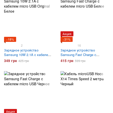
Акция
−18%
−31%
2
16
Зарядное устройство
Зарядное устройство
Samsung 10W 2.1A c кабелем
Samsung Fast Charge с
micro USB Original Белое
кабелем micro USB Белое
349 грн
415 грн
425 грн
599 грн
Акция