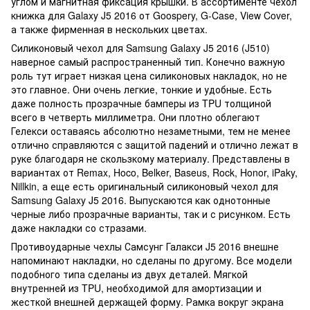
углом и магнитная фиксация крышки. В ассортименте чехол
книжка для Galaxy J5 2016 от Goospery, G-Case, View Cover,
а также фирменная в нескольких цветах.
Силиконовый чехол для Samsung Galaxy J5 2016 (J510)
наверное самый распространенный тип. Конечно важную
роль тут играет низкая цена силиконовых накладок, но не
это главное. Они очень легкие, тонкие и удобные. Есть
даже полность прозрачные бамперы из TPU толщиной
всего в четверть миллиметра. Они плотно облегают
Гелекси оставаясь абсолютно незаметными, тем не менее
отлично справляются с защитой падений и отлично лежат в
руке благодаря не скользкому материалу. Представлены в
вариантах от Remax, Hoco, Belker, Baseus, Rock, Honor, iPaky,
Nillkin, а еще есть оригинальный силиконовый чехол для
Samsung Galaxy J5 2016. Выпускаются как однотонные
черные либо прозрачные варианты, так и с рисунком. Есть
даже накладки со стразами.
Противоударные чехлы Самсунг Галакси J5 2016 внешне
напоминают накладки, но сделаны по другому. Все модели
подобного типа сделаны из двух деталей. Мягкой
внутренней из TPU, необходимой для амортизации и
жесткой внешней держащей форму. Рамка вокруг экрана