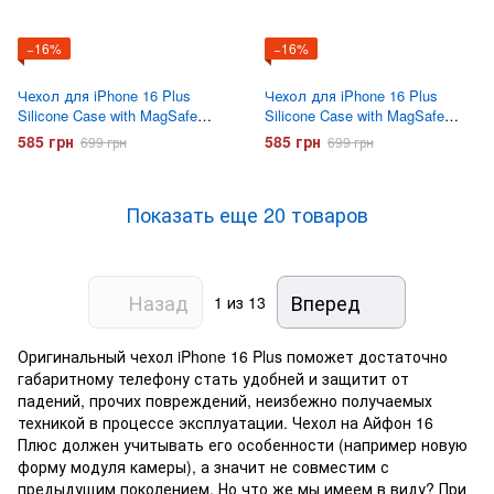
−16%
−16%
Чехол для iPhone 16 Plus
Чехол для iPhone 16 Plus
Silicone Case with MagSafe
Silicone Case with MagSafe
(AAA) Черный
(AAA) Хвоя
585 грн
585 грн
699 грн
699 грн
Показать еще 20 товаров
Назад
Вперед
1
из 13
Оригинальный чехол iPhone 16 Plus поможет достаточно
габаритному телефону стать удобней и защитит от
падений, прочих повреждений, неизбежно получаемых
техникой в процессе эксплуатации. Чехол на Айфон 16
Плюс должен учитывать его особенности (например новую
форму модуля камеры), а значит не совместим с
предыдущим поколением. Но что же мы имеем в виду? При