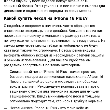
любом случаи, у всех моделей вокруг экрана есть
защитный бортик. Углы усилены. А все кнопки и вырезы для
динамиков и подключения зарядки на своих местах.
Какой купить чехол на iPhone 16 Plus?
С подобным вопросом к нам очень часто обращаются
счастливые владельцы сего девайса. Большинство из них
переходят на новинку с меньших по размеру гаджетов, а
потому еще не привыкли и переживают по этому поводу. На
самом деле через месяц габариты мобильного не будут
казаться такими уж огромными. Потому рекомендуем
выбирать обложку исходя из необходимой степени защиты
и режима использования. Для вашего удобства мы
разделили ассортимент по таким категориям:
Силиконовый чехол iPhone 16 Plus - самая простая,
базовая, недорогая силиконовая накладка на Айфон 16
Плюс с толщиной до одного миллиметра и ободком
вокруг дисплея. Рекомендуем использовать в паре с
защитным стеклом или пленкой на экран для лучшей
защищенности. Ввиду минимального веса и толщины
оптимально подходит тем, кто носит трубку в кармане.
Чехол книжка iPhone 16 Plus - это флип кейс из