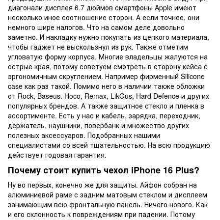
диагонали дисплея 6.7 дюймов смартфоны Apple имеют
несколько иное соотношение сторон. А если точнее, они
немного шире налогов. Что на самом деле довольно
заметно. И накладку нужно покупать из цепкого материала,
чтобы гаджет не выскользнул из рук. Также отметим
угловатую форму корпуса. Многие владельцы жалуются на
острые края, потому советуем смотреть в сторону кейса с
эргономичным скруглением. Например фирменный Silicone
case как раз такой. Помимо него в наличии также обложки
от Rock, Baseus. Hoco, Remax, LikGus, Hard Defence и других
популярных брендов. А также защитное стекло и пленка в
ассортименте. Есть у нас и кабель, зарядка, переходник,
держатель, наушники, повербанк и множество других
полезных аксессуаров. Подобранных нашими
специалистами со всей тщательностью. На всю продукцию
действует годовая гарантия.
Почему стоит купить чехол iPhone 16 Plus?
Ну во первых, конечно же для защиты. Айфон собран на
алюминиевой раме с задним матовым стеклом и дисплеем
занимающим всю фронтальную панель. Ничего нового. Как
и его склонность к повреждениям при падении. Потому