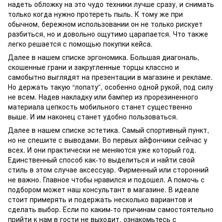
надеть обложку на это чудо техники лучше сразу, и снимать
только когда нужно протереть пыль. К тому же при
обычном, бережном использовании он не только рискует
разбиться, но и довольно ощутимо царапается. Что также
легко решается с помощью покупки кейса.
Далее в нашем списке эргономика. Большая диагональ,
скошенные грани и закругленные торцы классно и
самобытно выглядят на презентации в магазине и рекламе.
Но держать такую “лопату”, особенно одной рукой, под силу
не всем. Надев накладку или бампер из прорезиненного
материала цепкость мобильного станет существенно
выше. И им наконец станет удобно пользоваться.
Далее в нашем списке эстетика. Самый спортивный пункт,
но не спешите с выводами. Во первых айфончики сейчас у
всех. И они практически не меняются уже который год.
Единственный способ как-то выделиться и найти свой
стиль в этом случае аксессуар. Фирменный или сторонний
не важно. Главное чтобы нравился и подошел. А помочь с
подбором может наш консультант в магазине. В идеале
стоит примерять и подержать несколько вариантов и
сделать выбор. Если по каким-то причинам самостоятельно
прийти к нам в гости не выходит, ознакомьтесь с